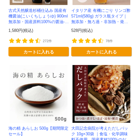
古式天然醸造杉桶仕込み 国産有
イタリア産 有機にごり リンゴ酢
機醤油(こいくちしょうゆ) 900ml
571ml(580g) ガラス瓶タイプ｜
無添加・国産原料100%の醤油-か
無添加・無ろ過・非加熱・発酵
わしま屋-
助剤不使用のアップルサイダー
1,580円(税込)
528円(税込)
ビネガー -かわしま屋-
272件
78件
カートに入れる
カートに入れる
海の精 あらしお 500g【期間限定
大田記念病院が考えただしパッ
セール】
ク 10g×30袋 ｜食塩・化学調味
料不使用、国産素材100%のだし