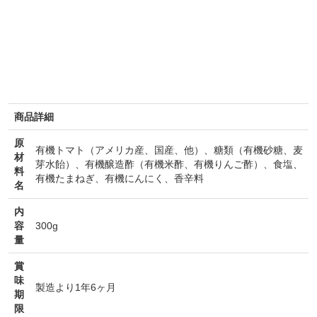
商品詳細
原
有機トマト（アメリカ産、国産、他）、糖類（有機砂糖、麦
材
芽水飴）、有機醸造酢（有機米酢、有機りんご酢）、食塩、
料
有機たまねぎ、有機にんにく、香辛料
名
内
容
300g
量
賞
味
製造より1年6ヶ月
期
限