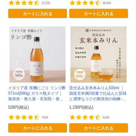
272件
904件
カートに入れる
カートに入れる
イタリア産 有機にごり リンゴ酢
昔仕込み玄米本みりん500ml ｜
571ml(580g) ガラス瓶タイプ｜
国産玄米麹2倍量で仕込んだ旨味
無添加・無ろ過・非加熱・発酵
と濃厚なコクの無添加の味醂-か
助剤不使用のアップルサイダー
わしま屋-
528円(税込)
1,230円(税込)
ビネガー -かわしま屋-
78件
53件
カートに入れる
カートに入れる