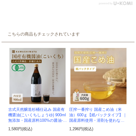
こちらの商品もチェックされています
古式天然醸造杉桶仕込み 国産有
圧搾一番搾り 国産こめ油（米
機醤油(こいくちしょうゆ) 900ml
油）600ｇ【紙パックタイプ】｜
無添加・国産原料100%の醤油-か
国産原料使用・溶剤を使わない
わしま屋-
で抽出した安心安全なこめ油
1,580円(税込)
1,296円(税込)