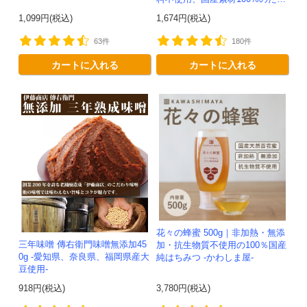
パック
1,099円(税込)
1,674円(税込)
63件
180件
カートに入れる
カートに入れる
花々の蜂蜜 500g｜非加熱・無添
三年味噌 傳右衛門味噌無添加45
加・抗生物質不使用の100％国産
0g -愛知県、奈良県、福岡県産大
純はちみつ -かわしま屋-
豆使用-
918円(税込)
3,780円(税込)