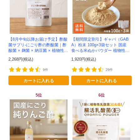
【8月中旬以降お届け予定】酢酸
【期間限定割引】ギャバ（GAB
菌サプリ-にごり酢の酢酸菌｜酢
A）粉末 100g×3袋セット 国産
酸菌 × 麹菌 × 納豆菌 × 植物性乳
食べる米ぬかパウダー 植物性乳
酸菌20兆個を一粒に凝縮-かわし
酸菌発酵 -かわしま屋- 【送料無
2,268円(税込)
1,920円(税込)
ま屋-モニター追加20...
料】*メール便での発送...
9件
29件
カートに入れる
カートに入れる
5位
6位