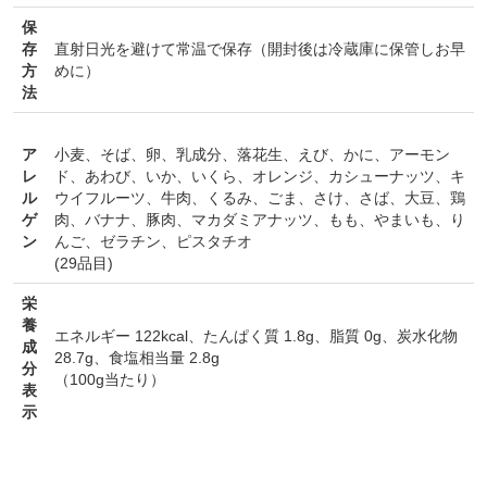
保
存
直射日光を避けて常温で保存（開封後は冷蔵庫に保管しお早
方
めに）
法
ア
小麦
、
そば
、
卵
、
乳成分
、
落花生
、
えび
、
かに
、
アーモン
レ
ド
、
あわび
、
いか
、
いくら
、
オレンジ
、
カシューナッツ
、
キ
ル
ウイフルーツ
、
牛肉
、
くるみ
、
ごま
、
さけ
、
さば
、
大豆
、
鶏
ゲ
肉
、
バナナ
、
豚肉
、
マカダミアナッツ
、
もも
、
やまいも
、
り
ン
んご
、
ゼラチン
、
ピスタチオ
(29品目)
栄
養
エネルギー 122kcal、たんぱく質 1.8g、脂質 0g、炭水化物
成
28.7g、食塩相当量 2.8g
分
（100g当たり）
表
示