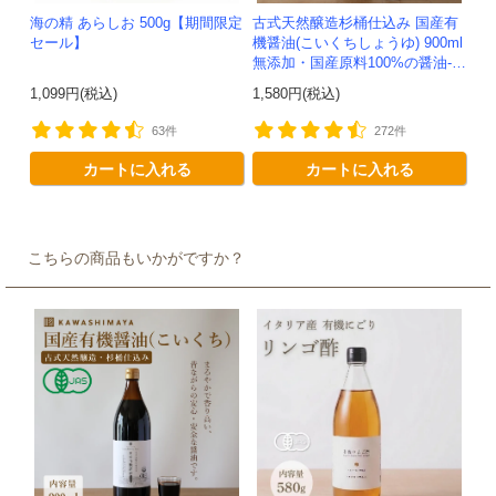
海の精 あらしお 500g【期間限定
古式天然醸造杉桶仕込み 国産有
セール】
機醤油(こいくちしょうゆ) 900ml
無添加・国産原料100%の醤油-か
わしま屋-
1,099円(税込)
1,580円(税込)
63件
272件
カートに入れる
カートに入れる
こちらの商品もいかがですか？