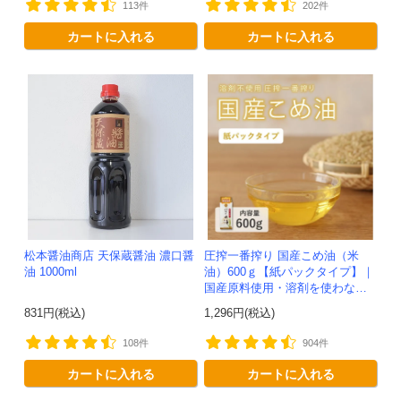
113件
202件
カートに入れる
カートに入れる
松本醤油商店 天保蔵醤油 濃口醤
圧搾一番搾り 国産こめ油（米
油 1000ml
油）600ｇ【紙パックタイプ】｜
国産原料使用・溶剤を使わない
で抽出した安心安全なこめ油
831円(税込)
1,296円(税込)
108件
904件
カートに入れる
カートに入れる