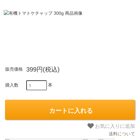
399円(税込)
販売価格
本
購入数
会員登録ありがとうございます！
＼ ご登録の感謝を込めて ／
新規会員様限定
特典クーポン
カートに入れる
新規会員様限定
300
今すぐ使える
円OFFクーポン
を
300
お気に入りに追加
ご用意しました🎁
円OFF
送料について