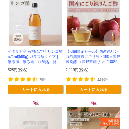
イタリア産 有機にごり リンゴ酢
【期間限定セール】国産純リン
571ml(580g) ガラス瓶タイプ｜
ゴ酢無濾過にごり酢・180日間静
無添加・無ろ過・非加熱・発酵
置発酵 （長野県産リンゴ100%）
助剤不使用のアップルサイダー
-1000ml-かわしま屋-
528円(税込)
2,119円(税込)
ビネガー -かわしま屋-
78件
2,850件
カートに入れる
カートに入れる
3位
4位