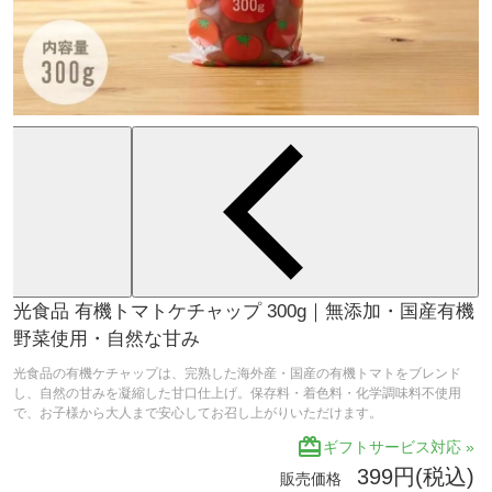
光食品 有機トマトケチャップ 300g｜無添加・国産有機
野菜使用・自然な甘み
光食品の有機ケチャップは、完熟した海外産・国産の有機トマトをブレンド
し、自然の甘みを凝縮した甘口仕上げ。保存料・着色料・化学調味料不使用
で、お子様から大人まで安心してお召し上がりいただけます。
redeem
ギフトサービス対応 »
399円(税込)
販売価格