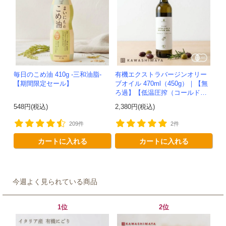
毎日のこめ油 410g -三和油脂-
有機エクストラバージンオリー
【期間限定セール】
ブオイル 470ml（450g）｜【無
ろ過】【低温圧搾（コールドプ
レス）製法】イタリア産-かわし
548円(税込)
2,380円(税込)
ま屋-
209件
2件
カートに入れる
カートに入れる
今週よく見られている商品
1位
2位