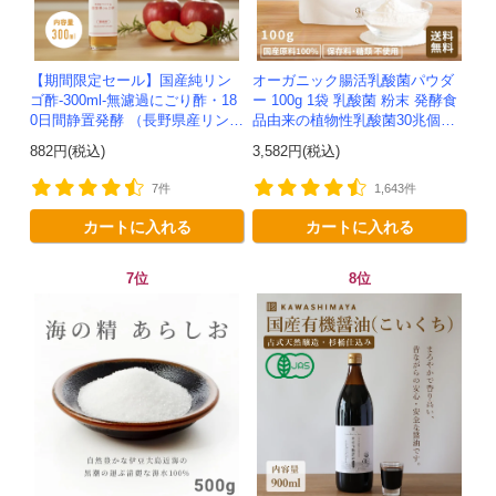
【期間限定セール】国産純リン
オーガニック腸活乳酸菌パウダ
ゴ酢-300ml-無濾過にごり酢・18
ー 100g 1袋 乳酸菌 粉末 発酵食
0日間静置発酵 （長野県産リンゴ
品由来の植物性乳酸菌30兆個入
100%）-かわしま屋-
り！有機JAS認定 -かわしま屋-
882円(税込)
3,582円(税込)
【送料無料】 *メ...
7件
1,643件
カートに入れる
カートに入れる
7位
8位