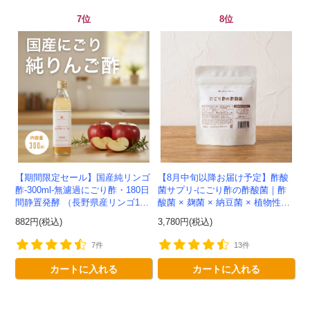
7位
8位
会員登録ありがとうございます！
【期間限定セール】国産純リンゴ
【8月中旬以降お届け予定】酢酸
＼ ご登録の感謝を込めて ／
酢-300ml-無濾過にごり酢・180日
菌サプリ-にごり酢の酢酸菌｜酢
間静置発酵 （長野県産リンゴ10
酸菌 × 麹菌 × 納豆菌 × 植物性乳
新規会員様限定
特典クーポン
0%）-かわしま屋-
酸菌20兆個を一粒に凝縮-かわし
882円(税込)
3,780円(税込)
新規会員様限定
ま屋-【送料無料】*メ...
300
今すぐ使える
円OFFクーポン
を
7件
13件
300
ご用意しました🎁
カートに入れる
カートに入れる
円OFF