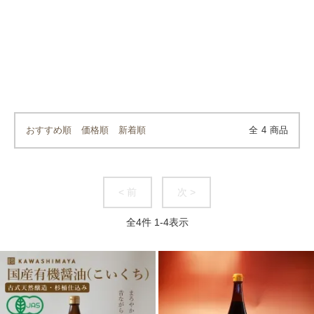
おすすめ順
価格順
新着順
全
4
商品
< 前
次 >
全
4
件
1
-
4
表示