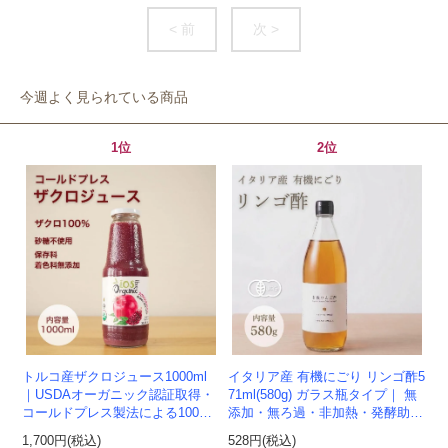
< 前
次 >
今週よく見られている商品
1位
2位
トルコ産ザクロジュース1000ml
イタリア産 有機にごり リンゴ酢5
｜USDAオーガニック認証取得・
71ml(580g) ガラス瓶タイプ｜ 無
コールドプレス製法による100%
添加・無ろ過・非加熱・発酵助剤
ザクロジュース
不使用のアップルサイダービネガ
1,700円(税込)
528円(税込)