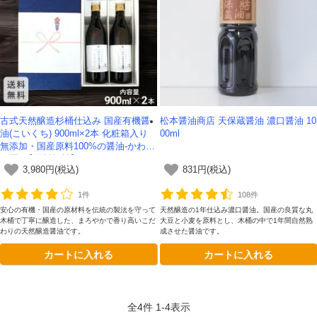
古式天然醸造杉桶仕込み 国産有機醤
松本醤油商店 天保蔵醤油 濃口醤油 10
油(こいくち) 900ml×2本 化粧箱入り
00ml
無添加・国産原料100%の醤油-かわし
ま屋- 【送料無料】
3,980円(税込)
831円(税込)
1件
108件
安心の有機・国産の原材料を伝統の製法を守って
天然醸造の1年仕込み濃口醤油。国産の良質な丸
木桶で丁寧に醸造した、まろやかで香り高いこだ
大豆と小麦を原料とし、木桶の中で1年間自然熟
わりの天然醸造醤油です。
成させた醤油です。
カートに入れる
カートに入れる
全
4
件
1
-
4
表示