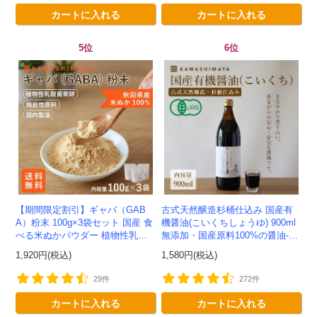
カートに入れる
カートに入れる
5位
6位
【期間限定割引】ギャバ（GAB
古式天然醸造杉桶仕込み 国産有
A）粉末 100g×3袋セット 国産 食
機醤油(こいくちしょうゆ) 900ml
べる米ぬかパウダー 植物性乳酸
無添加・国産原料100%の醤油-か
菌発酵 -かわしま屋- 【送料無
わしま屋-
1,920円(税込)
1,580円(税込)
料】*メール便での発送...
29件
272件
カートに入れる
カートに入れる