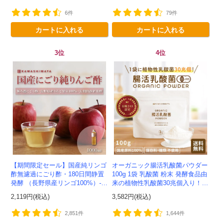
ー -かわしま屋-
6件
79件
カートに入れる
カートに入れる
3位
4位
【期間限定セール】国産純リンゴ
オーガニック腸活乳酸菌パウダー
酢無濾過にごり酢・180日間静置
100g 1袋 乳酸菌 粉末 発酵食品由
発酵 （長野県産リンゴ100%）-1
来の植物性乳酸菌30兆個入り！有
000ml-かわしま屋-
機JAS認定 -かわしま屋- 【送料無
2,119円(税込)
3,582円(税込)
料】 *メ...
2,851件
1,644件