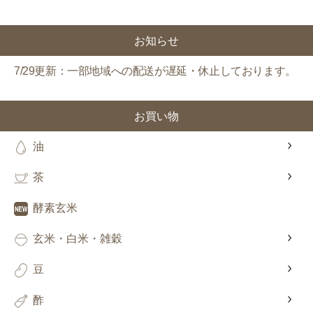
対象者：かわしま屋で初めてお買い物をされる方
利用条件：3,000円以上のお買い物でご利用いただけます
お知らせ
ご利用回数：お一人様1回限り
※他のクーポンとの併用はできません
7/29更新：一部地域への配送が遅延・休止しております。
クーポンのご利用方法はこちら >>
お買い物
油
茶
酵素玄米
玄米・白米・雑穀
豆
酢