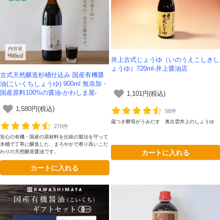
井上古式じょうゆ（いのうえこしきし
ょうゆ）720ml-井上醤油店
古式天然醸造杉桶仕込み 国産有機醤
油(こいくちしょうゆ) 900ml 無添加・
国産原料100%の醤油-かわしま屋-
1,101円(税込)
1,580円(税込)
58件
蔵つき酵母がうみだす 奥出雲井上のしょうゆ
270件
安心の有機・国産の原材料を伝統の製法を守って
木桶で丁寧に醸造した、まろやかで香り高いこだ
カートに入れる
わりの天然醸造醤油です。
カートに入れる