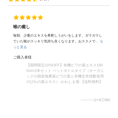
喉の癒し
毎朝、少量のエキスを希釈しうがいをします。ガラガラし
ていた喉がスッキリ気持ち良くなります。おススメで...
も
っと見る
Y
0
ご購入者様
【期間限定10%OFF】有機ビワの葉エキス180
葉
0ml×2本セット ペットボトルタイプ（オーガニ
ックの国産無農薬ビワの葉と有機玄米焼酎使用
のびわの葉エキス）-かわしま屋-【送料無料】