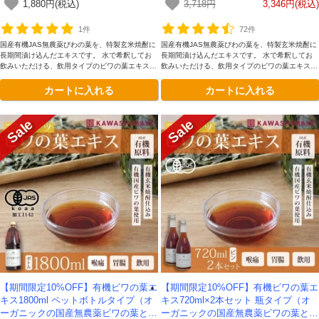
1,880円(税込)
3,718円
3,346円(税込)
【送料無料】*期間限定送料無料
1件
72件
国産有機JAS無農薬びわの葉を、特製玄米焼酎に
国産有機JAS無農薬びわの葉を、特製玄米焼酎に
長期間漬け込んだエキスです。 水で希釈してお
長期間漬け込んだエキスです。 水で希釈してお
飲みいただける、飲用タイプのビワの葉エキスで
飲みいただける、飲用タイプのビワの葉エキスで
す。
す。
カートに入れる
カートに入れる
【期間限定10%OFF】有機ビワの葉エ
【期間限定10%OFF】有機ビワの葉エ
キス1800ml ペットボトルタイプ（オ
キス720ml×2本セット 瓶タイプ（オ
ーガニックの国産無農薬ビワの葉と有
ーガニックの国産無農薬ビワの葉と有