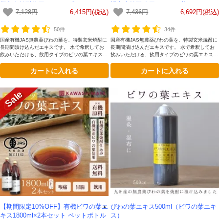
機玄米焼酎使用のびわの葉エキス）-
機玄米焼酎使用のびわの葉エキス）-
7,128円
6,415円(税込)
7,436円
6,692円(税込)
かわしま屋-
かわしま屋-
50件
34件
国産有機JAS無農薬びわの葉を、特製玄米焼酎に
国産有機JAS無農薬びわの葉を、特製玄米焼酎に
長期間漬け込んだエキスです。 水で希釈してお
長期間漬け込んだエキスです。 水で希釈してお
飲みいただける、飲用タイプのビワの葉エキスで
飲みいただける、飲用タイプのビワの葉エキスで
す。
す。
カートに入れる
カートに入れる
【期間限定10%OFF】有機ビワの葉エ
びわの葉エキス500ml（ビワの葉エキ
キス1800ml×2本セット ペットボトル
ス）