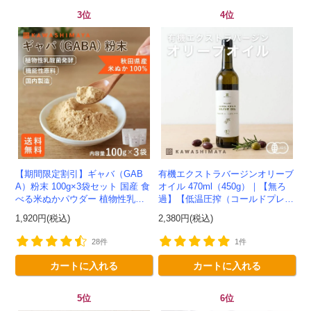
3位
4位
クーポンのご利用方法はこちら >>
【期間限定割引】ギャバ（GAB
有機エクストラバージンオリーブ
A）粉末 100g×3袋セット 国産 食
オイル 470ml（450g）｜【無ろ
べる米ぬかパウダー 植物性乳酸
過】【低温圧搾（コールドプレ
菌発酵 -かわしま屋- 【送料無
ス）製法】イタリア産-かわしま
1,920円(税込)
2,380円(税込)
料】*メール便での発送...
屋-
28件
1件
カートに入れる
カートに入れる
5位
6位