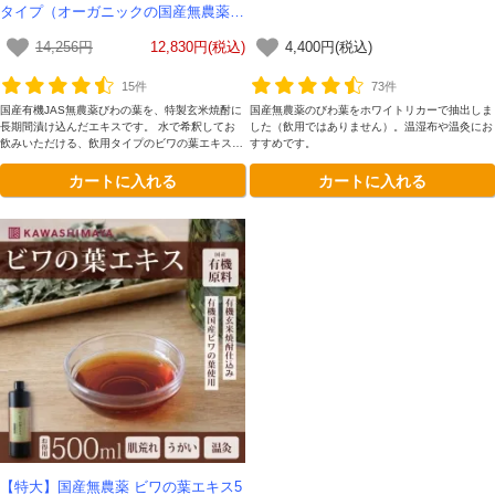
タイプ（オーガニックの国産無農薬ビ
ワの葉と有機玄米焼酎使用のびわの葉
14,256円
12,830円(税込)
4,400円(税込)
エキス）-かわしま屋-【送料無料】
15件
73件
国産有機JAS無農薬びわの葉を、特製玄米焼酎に
国産無農薬のびわ葉をホワイトリカーで抽出しま
長期間漬け込んだエキスです。 水で希釈してお
した（飲用ではありません）。温湿布や温灸にお
飲みいただける、飲用タイプのビワの葉エキスで
すすめです。
す。
カートに入れる
カートに入れる
【特大】国産無農薬 ビワの葉エキス5