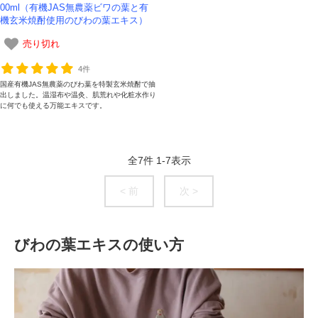
00ml（有機JAS無農薬ビワの葉と有
機玄米焼酎使用のびわの葉エキス）
売り切れ
4件
国産有機JAS無農薬のびわ葉を特製玄米焼酎で抽
出しました。温湿布や温灸、肌荒れや化粧水作り
に何でも使える万能エキスです。
全
7
件
1
-
7
表示
< 前
次 >
びわの葉エキスの使い方