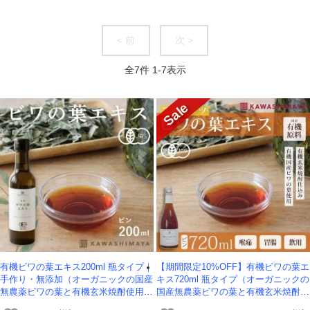
< 前
次 >
全
7
件
1
-
7
表示
有機ビワの葉エキス200ml 瓶タイプ｜
【期間限定10%OFF】有機ビワの葉エ
手作り・無添加（オーガニックの国産
キス720ml 瓶タイプ（オーガニックの
無農薬ビワの葉と有機玄米焼酎使用の
国産無農薬ビワの葉と有機玄米焼酎使
びわの葉エキス）-かわしま屋-
用のびわの葉エキス）-かわしま屋-