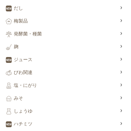
だし
梅製品
発酵菌・種菌
麹
ジュース
びわ関連
塩・にがり
みそ
しょうゆ
ハチミツ