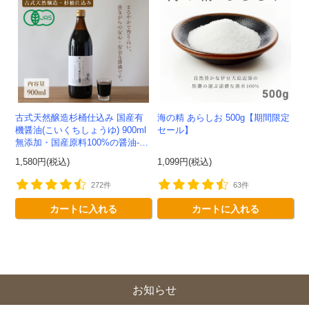
古式天然醸造杉桶仕込み 国産有
海の精 あらしお 500g【期間限定
機醤油(こいくちしょうゆ) 900ml
セール】
無添加・国産原料100%の醤油-か
わしま屋-
1,580円(税込)
1,099円(税込)
272件
63件
カートに入れる
カートに入れる
お知らせ