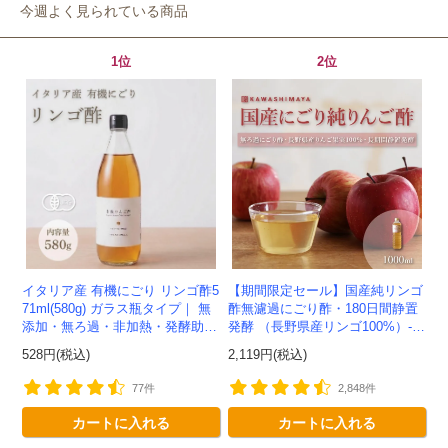
今週よく見られている商品
1位
2位
会員登録ありがとうございます！
＼ ご登録の感謝を込めて ／
新規会員様限定
特典クーポン
新規会員様限定
300
今すぐ使える
円OFFクーポン
を
300
ご用意しました🎁
円OFF
イタリア産 有機にごり リンゴ酢5
【期間限定セール】国産純リンゴ
71ml(580g) ガラス瓶タイプ｜ 無
酢無濾過にごり酢・180日間静置
添加・無ろ過・非加熱・発酵助剤
発酵 （長野県産リンゴ100%）-1
不使用のアップルサイダービネガ
000ml-かわしま屋-
対象者：かわしま屋で初めてお買い物をされる方
528円(税込)
2,119円(税込)
ー -かわしま屋-
利用条件：3,000円以上のお買い物でご利用いただけます
ご利用回数：お一人様1回限り
77件
2,848件
※他のクーポンとの併用はできません
カートに入れる
カートに入れる