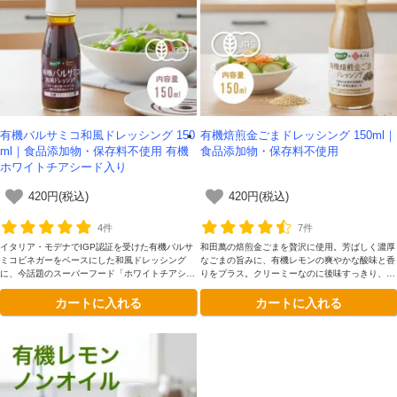
有機バルサミコ和風ドレッシング 150
有機焙煎金ごまドレッシング 150ml｜
ml｜食品添加物・保存料不使用 有機
食品添加物・保存料不使用
ホワイトチアシード入り
420円(税込)
420円(税込)
4件
7件
イタリア・モデナでIGP認証を受けた有機バルサ
和田萬の焙煎金ごまを贅沢に使用。芳ばしく濃厚
ミコビネガーをベースにした和風ドレッシング
なごまの旨みに、有機レモンの爽やかな酸味と香
に、今話題のスーパーフード「ホワイトチアシー
りをプラス。クリーミーなのに後味すっきり、サ
ド」をプラスしました。
ラダを格上げする一品。
カートに入れる
カートに入れる