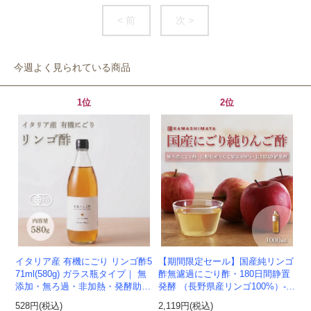
< 前
次 >
今週よく見られている商品
1位
2位
イタリア産 有機にごり リンゴ酢5
【期間限定セール】国産純リンゴ
71ml(580g) ガラス瓶タイプ｜ 無
酢無濾過にごり酢・180日間静置
添加・無ろ過・非加熱・発酵助剤
発酵 （長野県産リンゴ100%）-1
不使用のアップルサイダービネガ
000ml-かわしま屋-
528円(税込)
2,119円(税込)