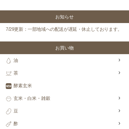
対象者：かわしま屋で初めてお買い物をされる方
利用条件：3,000円以上のお買い物でご利用いただけます
お知らせ
ご利用回数：お一人様1回限り
※他のクーポンとの併用はできません
7/29更新：一部地域への配送が遅延・休止しております。
クーポンのご利用方法はこちら >>
お買い物
油
茶
酵素玄米
玄米・白米・雑穀
豆
酢