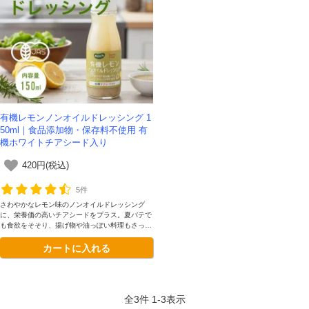
有機レモンノンオイルドレッシング 1
50ml｜食品添加物・保存料不使用 有
機ホワイトチアシード入り
420円(税込)
5件
さわやかなレモン味のノンオイルドレッシング
に、栄養価の高いチアシードをプラス。夏バテで
も食欲をそそり、揚げ物や油っぽい料理もさっぱ
り美味しく仕上がる、安心・安全でバランスの良
カートに入れる
い1本です。
全
3
件
1
-
3
表示