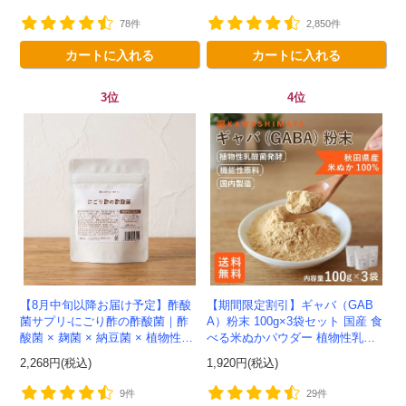
ー -かわしま屋-
78件
2,850件
カートに入れる
カートに入れる
3位
4位
【8月中旬以降お届け予定】酢酸
【期間限定割引】ギャバ（GAB
菌サプリ-にごり酢の酢酸菌｜酢
A）粉末 100g×3袋セット 国産 食
酸菌 × 麹菌 × 納豆菌 × 植物性乳
べる米ぬかパウダー 植物性乳酸
酸菌20兆個を一粒に凝縮-かわし
菌発酵 -かわしま屋- 【送料無
2,268円(税込)
1,920円(税込)
ま屋-モニター追加20...
料】*メール便での発送...
9件
29件