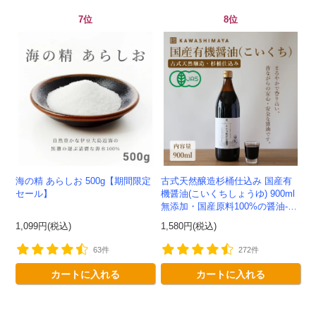
7位
8位
会員登録ありがとうございます！
海の精 あらしお 500g【期間限定
古式天然醸造杉桶仕込み 国産有
＼ ご登録の感謝を込めて ／
セール】
機醤油(こいくちしょうゆ) 900ml
無添加・国産原料100%の醤油-か
新規会員様限定
特典クーポン
わしま屋-
1,099円(税込)
1,580円(税込)
新規会員様限定
300
今すぐ使える
円OFFクーポン
を
63件
272件
300
ご用意しました🎁
カートに入れる
カートに入れる
円OFF