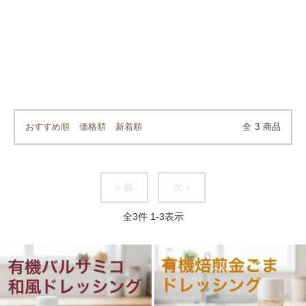
おすすめ順
価格順
新着順
全
3
商品
< 前
次 >
全
3
件
1
-
3
表示