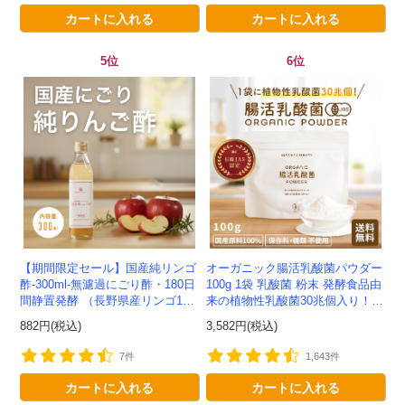
カートに入れる
カートに入れる
5位
6位
【期間限定セール】国産純リンゴ
オーガニック腸活乳酸菌パウダー
酢-300ml-無濾過にごり酢・180日
100g 1袋 乳酸菌 粉末 発酵食品由
間静置発酵 （長野県産リンゴ10
来の植物性乳酸菌30兆個入り！有
0%）-かわしま屋-
機JAS認定 -かわしま屋- 【送料無
882円(税込)
3,582円(税込)
料】 *メ...
7件
1,643件
カートに入れる
カートに入れる