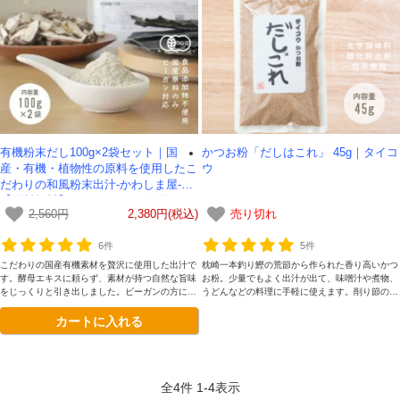
有機粉末だし100g×2袋セット｜国
かつお粉「だしはこれ」 45g｜タイコ
産・有機・植物性の原料を使用したこ
ウ
だわりの和風粉末出汁-かわしま屋-
【送料無料】*メール便での発送*
2,560円
2,380円(税込)
売り切れ
6件
5件
こだわりの国産有機素材を贅沢に使用した出汁で
枕崎一本釣り鰹の荒節から作られた香り高いかつ
す。酵母エキスに頼らず、素材が持つ自然な旨味
お粉。少量でもよく出汁が出て、味噌汁や煮物、
をじっくりと引き出しました。ビーガンの方にも
うどんなどの料理に手軽に使えます。削り節の旨
安心してお使いいただけ、腸活を意識する方にも
みが凝縮された無添加のだし粉です。
カートに入れる
おすすめ。毎日の食卓をやさしく支える、体に嬉
しい一品です。
全
4
件
1
-
4
表示