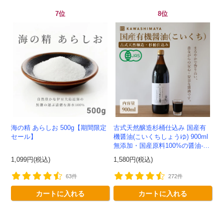
7位
8位
会員登録ありがとうございます！
海の精 あらしお 500g【期間限定
古式天然醸造杉桶仕込み 国産有
＼ ご登録の感謝を込めて ／
セール】
機醤油(こいくちしょうゆ) 900ml
無添加・国産原料100%の醤油-か
新規会員様限定
特典クーポン
わしま屋-
1,099円(税込)
1,580円(税込)
新規会員様限定
300
今すぐ使える
円OFFクーポン
を
63件
272件
300
ご用意しました🎁
カートに入れる
カートに入れる
円OFF