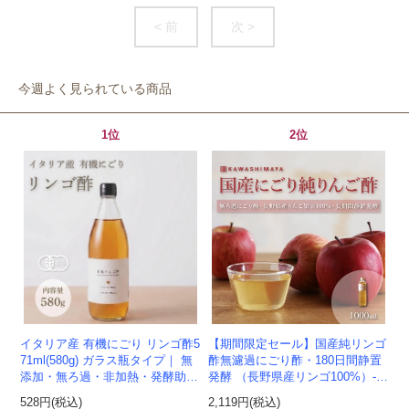
< 前
次 >
今週よく見られている商品
1位
2位
イタリア産 有機にごり リンゴ酢5
【期間限定セール】国産純リンゴ
71ml(580g) ガラス瓶タイプ｜ 無
酢無濾過にごり酢・180日間静置
添加・無ろ過・非加熱・発酵助剤
発酵 （長野県産リンゴ100%）-1
不使用のアップルサイダービネガ
000ml-かわしま屋-
528円(税込)
2,119円(税込)