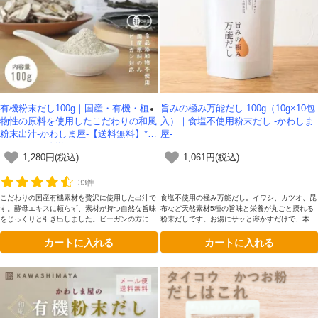
有機粉末だし100g｜国産・有機・植
旨みの極み万能だし 100g（10g×10包
物性の原料を使用したこだわりの和風
入）｜食塩不使用粉末だし -かわしま
粉末出汁-かわしま屋-【送料無料】*メ
屋-
ール便での発送*
1,280円(税込)
1,061円(税込)
33件
こだわりの国産有機素材を贅沢に使用した出汁で
食塩不使用の極み万能だし。イワシ、カツオ、昆
す。酵母エキスに頼らず、素材が持つ自然な旨味
布など天然素材5種の旨味と栄養が丸ごと摂れる
をじっくりと引き出しました。ビーガンの方にも
粉末だしです。お湯にサッと溶かすだけで、本格
安心してお使いいただけ、腸活を意識する方にも
出汁や栄養満点スープとして、健康をサポートし
カートに入れる
カートに入れる
おすすめ。毎日の食卓をやさしく支える、体に嬉
ます。
しい一品です。