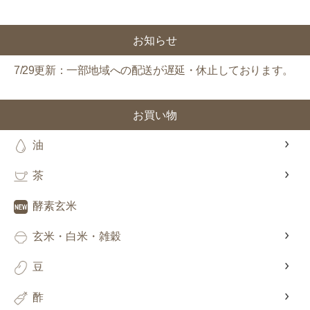
対象者：かわしま屋で初めてお買い物をされる方
利用条件：3,000円以上のお買い物でご利用いただけます
お知らせ
ご利用回数：お一人様1回限り
※他のクーポンとの併用はできません
7/29更新：一部地域への配送が遅延・休止しております。
クーポンのご利用方法はこちら >>
お買い物
油
茶
酵素玄米
玄米・白米・雑穀
豆
酢