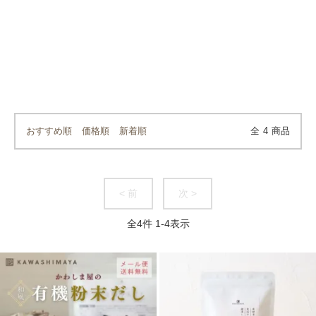
おすすめ順
価格順
新着順
全
4
商品
< 前
次 >
全
4
件
1
-
4
表示