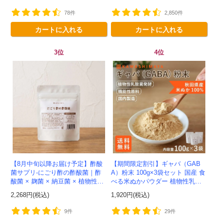
ー -かわしま屋-
78件
2,850件
カートに入れる
カートに入れる
3位
4位
【8月中旬以降お届け予定】酢酸
【期間限定割引】ギャバ（GAB
菌サプリ-にごり酢の酢酸菌｜酢
A）粉末 100g×3袋セット 国産 食
酸菌 × 麹菌 × 納豆菌 × 植物性乳
べる米ぬかパウダー 植物性乳酸
酸菌20兆個を一粒に凝縮-かわし
菌発酵 -かわしま屋- 【送料無
2,268円(税込)
1,920円(税込)
ま屋-モニター追加20...
料】*メール便での発送...
9件
29件