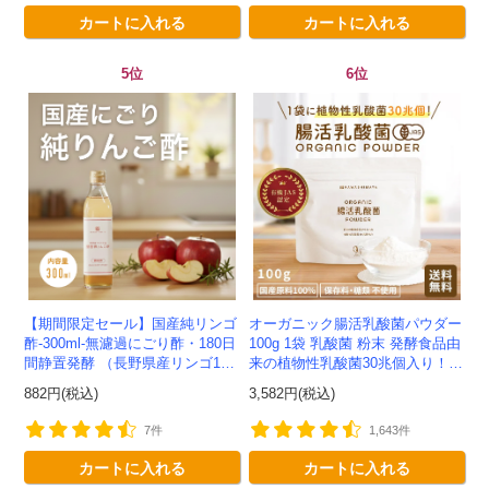
カートに入れる
カートに入れる
5位
6位
【期間限定セール】国産純リンゴ
オーガニック腸活乳酸菌パウダー
酢-300ml-無濾過にごり酢・180日
100g 1袋 乳酸菌 粉末 発酵食品由
間静置発酵 （長野県産リンゴ10
来の植物性乳酸菌30兆個入り！有
0%）-かわしま屋-
機JAS認定 -かわしま屋- 【送料無
882円(税込)
3,582円(税込)
料】 *メ...
7件
1,643件
カートに入れる
カートに入れる