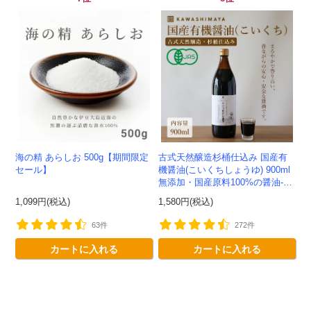
会員登録ありがとうございます！
海の精 あらしお 500g【期間限定
古式天然醸造杉桶仕込み 国産有
セール】
機醤油(こいくちしょうゆ) 900ml
＼ ご登録の感謝を込めて ／
無添加・国産原料100%の醤油-か
新規会員様限定
特典クーポン
わしま屋-
1,099円(税込)
1,580円(税込)
新規会員様限定
63件
272件
300
今すぐ使える
円OFFクーポン
を
300
カートに入れる
カートに入れる
ご用意しました🎁
円OFF