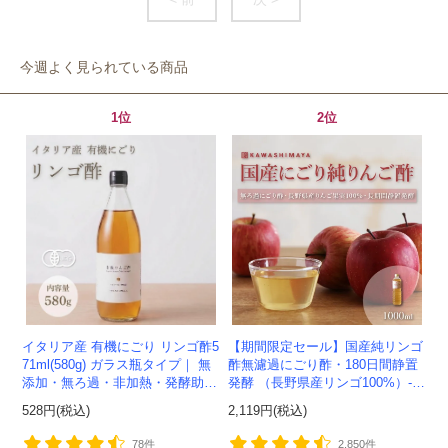
今週よく見られている商品
1位
2位
イタリア産 有機にごり リンゴ酢5
【期間限定セール】国産純リンゴ
71ml(580g) ガラス瓶タイプ｜ 無
酢無濾過にごり酢・180日間静置
添加・無ろ過・非加熱・発酵助剤
発酵 （長野県産リンゴ100%）-1
不使用のアップルサイダービネガ
000ml-かわしま屋-
528円(税込)
2,119円(税込)
ー -かわしま屋-
78件
2,850件