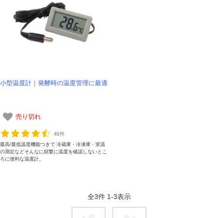
小型温度計｜発酵時の温度管理に最適
売り切れ
46件
最高/最低温度機能つきで 冷蔵庫・冷凍庫・室温
の測定などそんなに頻繁に温度を確認しないとこ
ろに便利な温度計。
全
3
件
1
-
3
表示
< 前
次 >