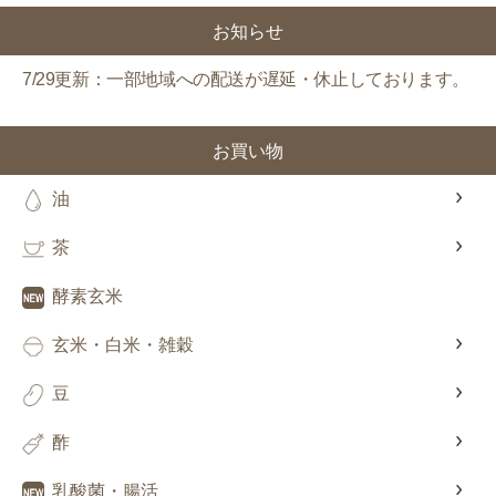
対象者：かわしま屋で初めてお買い物をされる方
お知らせ
利用条件：3,000円以上のお買い物でご利用いただけます
ご利用回数：お一人様1回限り
※他のクーポンとの併用はできません
7/29更新：一部地域への配送が遅延・休止しております。
お買い物
クーポンのご利用方法はこちら >>
油
茶
酵素玄米
玄米・白米・雑穀
豆
酢
乳酸菌・腸活