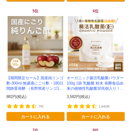
5位
6位
【期間限定セール】国産純リンゴ
オーガニック腸活乳酸菌パウダー
酢-300ml-無濾過にごり酢・180日
100g 1袋 乳酸菌 粉末 発酵食品由
間静置発酵 （長野県産リンゴ10
来の植物性乳酸菌30兆個入り！有
0%）-かわしま屋-
機JAS認定 -かわしま屋- 【送料無
882円(税込)
3,582円(税込)
料】 *メ...
7件
1,643件
カートに入れる
カートに入れる
7位
8位