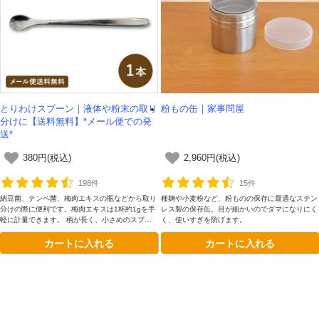
とりわけスプーン｜液体や粉末の取り
粉もの缶｜家事問屋
分けに【送料無料】*メール便での発
送*
380円(税込)
2,960円(税込)
198件
15件
納豆菌、テンペ菌、梅肉エキスの瓶などから取り
種麹や小麦粉など、粉ものの保存に最適なステン
分けの際に便利です。梅肉エキスは1杯約1gを手
レス製の保存缶。目が細かいのでダマになりにく
軽に計量できます。 柄が長く、小さめのスプー
く、使いすぎを防げます。
ンなので、瓶の底や側面も最後まですくえます。
カートに入れる
カートに入れる