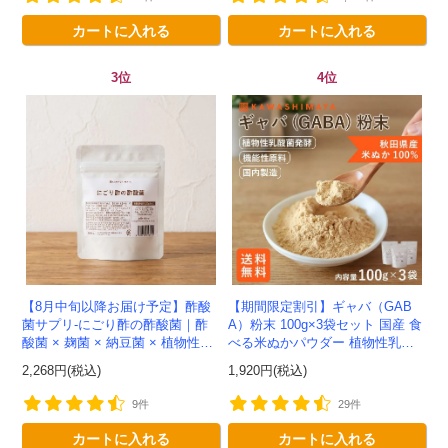
カートに入れる
カートに入れる
3位
4位
【8月中旬以降お届け予定】酢酸
【期間限定割引】ギャバ（GAB
菌サプリ-にごり酢の酢酸菌｜酢
A）粉末 100g×3袋セット 国産 食
酸菌 × 麹菌 × 納豆菌 × 植物性乳
べる米ぬかパウダー 植物性乳酸
酸菌20兆個を一粒に凝縮-かわし
菌発酵 -かわしま屋- 【送料無
2,268円(税込)
1,920円(税込)
ま屋-モニター追加20...
料】*メール便での発送...
9件
29件
カートに入れる
カートに入れる