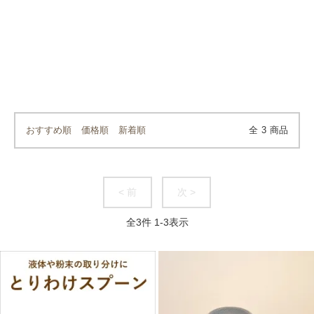
おすすめ順
価格順
新着順
全
3
商品
< 前
次 >
全
3
件
1
-
3
表示