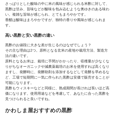
さっぱりとした酸味の中に米の風味が感じられる米酢に対して、
黒酢は甘み、旨味などが酸味を包み込むような奥ゆきのある味わ
い。複雑な旨味が感じられ、とてもまろやかです。
香醋は酸味はまろやかですが、独特の香りや風味が感じられま
す。
高い黒酢と安い黒酢の違い
黒酢のお値段に大きな差が生じるのはなぜでしょう？
その主な理由は2つ。原料となる玄米の産地や栽培方法、製造方
法の違いです。
原料となるお米は、栽培に手間がかかったり、収穫量が少なくな
りがちなオーガニックや減農薬栽培のお米を使用すれば高くなり
ますし、発酵時に、発酵助剤を添加するなどして発酵を早めるな
ど、工場で短期間に一気に作られた黒酢は安価で販売することが
可能になります。
黒酢もウィスキーなどと同様に、熟成期間が長ければ長いほど高
価になります。使用用途などを考慮して、あなたに合った黒酢を
見つけられると良いですね。
かわしま屋おすすめの黒酢