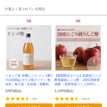
今週よく見られている商品
クーポンのご利用方法はこちら >>
1位
2位
イタリア産 有機にごり リンゴ酢5
【期間限定セール】国産純リンゴ
71ml(580g) ガラス瓶タイプ｜ 無
酢無濾過にごり酢・180日間静置
添加・無ろ過・非加熱・発酵助剤
発酵 （長野県産リンゴ100%）-1
不使用のアップルサイダービネガ
000ml-かわしま屋-
528円(税込)
2,119円(税込)
ー -かわしま屋-
78件
2,851件
カートに入れる
カートに入れる