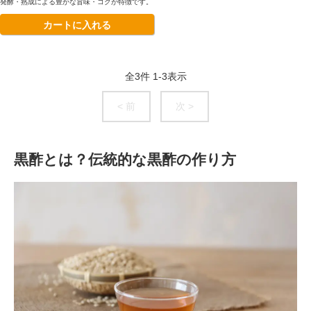
発酵・熟成による豊かな旨味・コクが特徴です。
カートに入れる
全
3
件
1
-
3
表示
< 前
次 >
黒酢とは？伝統的な黒酢の作り方