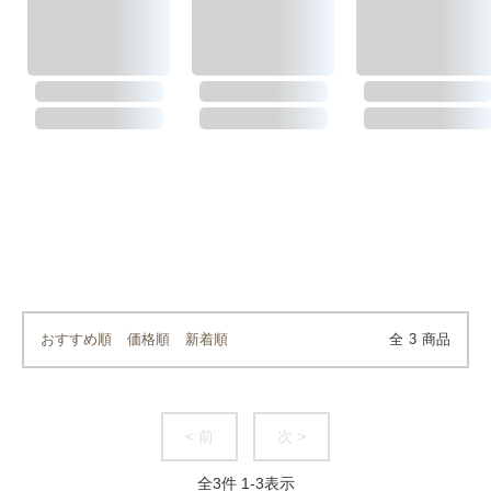
おすすめ順
価格順
新着順
全
3
商品
< 前
次 >
全
3
件
1
-
3
表示