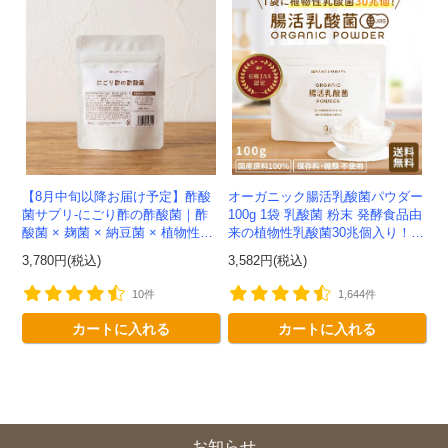
【8月中旬以降お届け予定】酢酸
オーガニック腸活乳酸菌パウダー
菌サプリ-にごり酢の酢酸菌｜酢
100g 1袋 乳酸菌 粉末 発酵食品由
酸菌 × 麹菌 × 納豆菌 × 植物性乳
来の植物性乳酸菌30兆個入り！有
酸菌20兆個を一粒に凝縮-かわし
機JAS認定 -かわしま屋- 【送料無
3,780円(税込)
3,582円(税込)
ま屋-【送料無料】*メ...
料】 *メ...
10件
1,644件
カートに入れる
カートに入れる
お知らせ