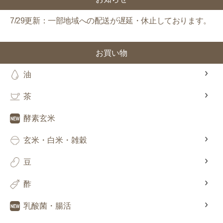
7/29更新：一部地域への配送が遅延・休止しております。
お買い物
油
茶
酵素玄米
玄米・白米・雑穀
豆
酢
乳酸菌・腸活