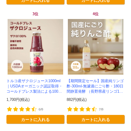
3位
4位
トルコ産ザクロジュース1000ml
【期間限定セール】国産純リンゴ
｜USDAオーガニック認証取得・
酢-300ml-無濾過にごり酢・180日
コールドプレス製法による100%
間静置発酵 （長野県産リンゴ10
ザクロジュース
0%）-かわしま屋-
1,700円(税込)
882円(税込)
6件
7件
カートに入れる
カートに入れる