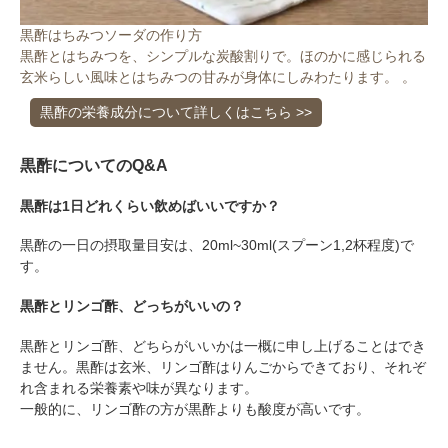
黒酢はちみつソーダの作り方
黒酢とはちみつを、シンプルな炭酸割りで。ほのかに感じられる
玄米らしい風味とはちみつの甘みが身体にしみわたります。 。
黒酢の栄養成分について詳しくはこちら >>
会員登録ありがとうございます！
＼ ご登録の感謝を込めて ／
黒酢についてのQ&A
新規会員様限定
特典クーポン
黒酢は1日どれくらい飲めばいいですか？
新規会員様限定
300
今すぐ使える
円OFFクーポン
を
300
黒酢の一日の摂取量目安は、20ml~30ml(スプーン1,2杯程度)で
す。
ご用意しました🎁
円OFF
黒酢とリンゴ酢、どっちがいいの？
黒酢とリンゴ酢、どちらがいいかは一概に申し上げることはでき
対象者：かわしま屋で初めてお買い物をされる方
ません。黒酢は玄米、リンゴ酢はりんごからできており、それぞ
利用条件：3,000円以上のお買い物でご利用いただけます
れ含まれる栄養素や味が異なります。
ご利用回数：お一人様1回限り
一般的に、リンゴ酢の方が黒酢よりも酸度が高いです。
※他のクーポンとの併用はできません