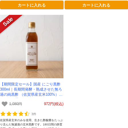
カートに入れる
カートに入れる
【期間限定セール】国産 にごり黒酢
300ml｜長期間発酵・熟成させた無ろ
過の純黒酢 （佐賀県産玄米100%）-
かわしま屋-
1,080円
972円(税込)
3件
佐賀県産玄米のみを使用、生きた酢酸菌をたっぷ
り含んだ無濾過の玄米黒酢です。180日間の静置