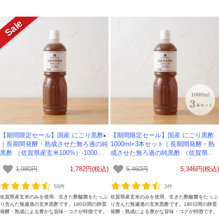
【期間限定セール】国産 にごり黒酢
【期間限定セール】国産 にごり黒酢
｜長期間発酵・熟成させた無ろ過の純
1000ml×3本セット｜長期間発酵・熟
黒酢 （佐賀県産玄米100%）-1000ml-
成させた無ろ過の純黒酢 （佐賀県産
かわしま屋
玄米100%）- かわしま屋- 【送料無
1,980円
1,782円(税込)
5,460円
5,346円(税込)
料】
59件
3件
佐賀県産玄米のみを使用、生きた酢酸菌をたっぷ
佐賀県産玄米のみを使用、生きた酢酸菌をたっぷ
り含んだ無濾過の玄米黒酢です。180日間の静置
り含んだ無濾過の玄米黒酢です。180日間の静置
発酵・熟成による豊かな旨味・コクが特徴です。
発酵・熟成による豊かな旨味・コクが特徴です。