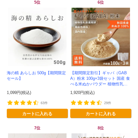
5位
6位
海の精 あらしお 500g【期間限定
【期間限定割引】ギャバ（GAB
セール】
A）粉末 100g×3袋セット 国産 食
べる米ぬかパウダー 植物性乳酸
菌発酵 -かわしま屋- 【送料無
1,099円(税込)
1,920円(税込)
料】*メール便での発送...
63件
29件
カートに入れる
カートに入れる
7位
8位