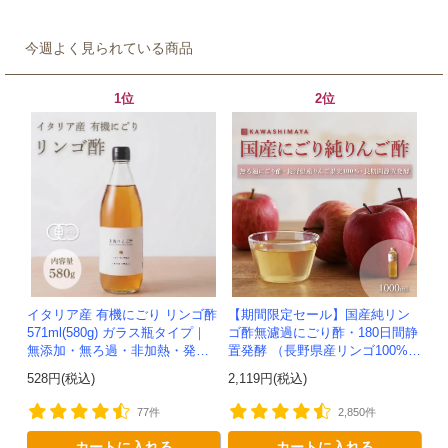
今週よく見られている商品
1位
2位
イタリア産 有機にごり リンゴ酢
【期間限定セール】国産純リン
571ml(580g) ガラス瓶タイプ｜
ゴ酢無濾過にごり酢・180日間静
無添加・無ろ過・非加熱・発酵
置発酵 （長野県産リンゴ100%）
助剤不使用のアップルサイダー
-1000ml-かわしま屋-
528円(税込)
2,119円(税込)
ビネガー -かわしま屋-
77件
2,850件
カートに入れる
カートに入れる