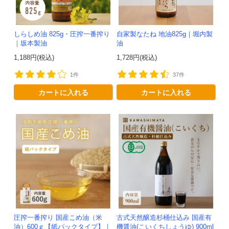
しらしめ油 825g・圧搾一番搾り
自家製なたね 地油825g｜堀内製
｜坂本製油
油
1,188円(税込)
1,728円(税込)
1件
37件
カートに入れる
カートに入れる
圧搾一番搾り 国産こめ油（米
古式天然醸造杉桶仕込み 国産有
油）600ｇ【紙パックタイプ】｜
機醤油(こいくちしょうゆ) 900ml