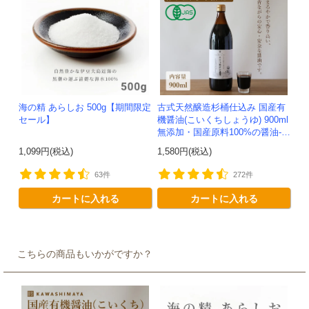
海の精 あらしお 500g【期間限定
古式天然醸造杉桶仕込み 国産有
セール】
機醤油(こいくちしょうゆ) 900ml
無添加・国産原料100%の醤油-か
わしま屋-
1,099円(税込)
1,580円(税込)
63件
272件
カートに入れる
カートに入れる
こちらの商品もいかがですか？