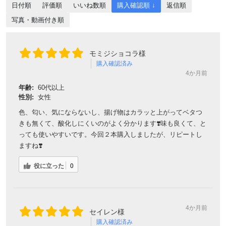
日付順
評価順
いいね数順
購入確認順 ↓
返信順
写真・動画付き順
モミジショコラ様
購入確認済み
4か月前
年齢:
60代以上
性別:
女性
色、匂い、気にならないし、揚げ物はカラッと上がってベタつ
きも無くて、酸化しにくいのがよく分かります❣️味も良くて、と
っても使いやすいです。今回２本購入しましたが、リピートし
ますね❣️
役に立った
0
4か月前
セイレン様
購入確認済み