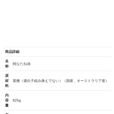
商品詳細
名
純なたね油
称
原
材
菜種（遺伝子組み換えでない）（国産、オーストラリア産）
料
内
容
825g
量