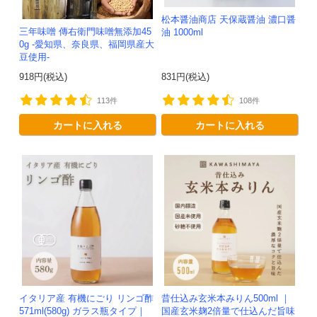
松本醤油商店 天保蔵醤油 濃口醤
三年味噌 傳右衛門味噌無添加45
油 1000ml
0g -愛知県、奈良県、福岡県産大
豆使用-
918円(税込)
831円(税込)
113件
108件
カートに入れる
カートに入れる
イタリア産 有機にごり リンゴ酢
昔仕込み玄米本みりん500ml ｜
571ml(580g) ガラス瓶タイプ｜
国産玄米麹2倍量で仕込んだ旨味