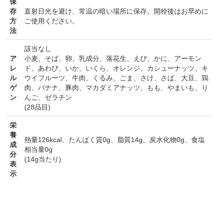
保
存
直射日光を避け、常温の暗い場所に保存。開栓後はお早めに
方
ご使用ください。
法
該当なし
ア
小麦
、
そば
、
卵
、
乳成分
、
落花生
、
えび
、
かに
、
アーモン
レ
ド
、
あわび
、
いか
、
いくら
、
オレンジ
、
カシューナッツ
、
キ
ル
ウイフルーツ
、
牛肉
、
くるみ
、
ごま
、
さけ
、
さば
、
大豆
、
鶏
ゲ
肉
、
バナナ
、
豚肉
、
マカダミアナッツ
、
もも
、
やまいも
、
り
ン
んご
、
ゼラチン
(28品目)
栄
養
熱量126kcal、たんぱく質0g、脂質14g、炭水化物0g、食塩
成
相当量0g
分
(14g当たり)
表
示