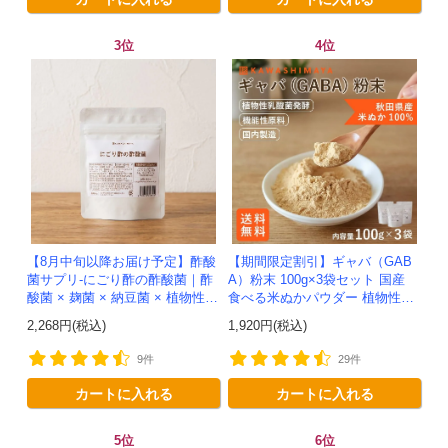
3位
4位
【8月中旬以降お届け予定】酢酸
【期間限定割引】ギャバ（GAB
菌サプリ-にごり酢の酢酸菌｜酢
A）粉末 100g×3袋セット 国産
酸菌 × 麹菌 × 納豆菌 × 植物性乳
食べる米ぬかパウダー 植物性乳
酸菌20兆個を一粒に凝縮-かわし
酸菌発酵 -かわしま屋- 【送料無
2,268円(税込)
1,920円(税込)
ま屋-モニター追加20...
料】*メール便での発送...
9件
29件
カートに入れる
カートに入れる
5位
6位