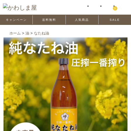
0
キャンペーン
送料無料
人気商品
SALE
ホーム
>
油
>
なたね油