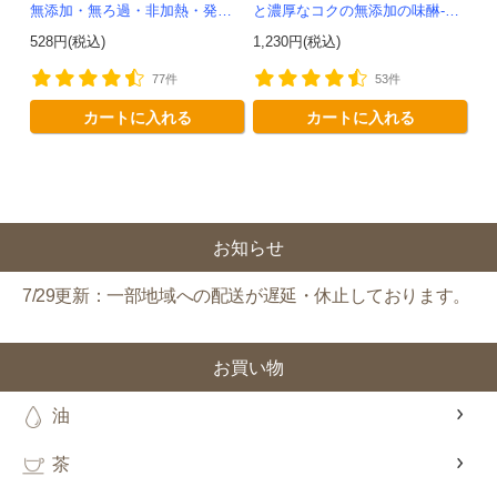
無添加・無ろ過・非加熱・発酵
と濃厚なコクの無添加の味醂-か
助剤不使用のアップルサイダー
わしま屋-
528円(税込)
1,230円(税込)
ビネガー -かわしま屋-
77件
53件
カートに入れる
カートに入れる
お知らせ
7/29更新：一部地域への配送が遅延・休止しております。
お買い物
油
茶