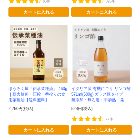
63件
895件
カートに入れる
カートに入れる
ほうろく屋「伝承菜種油」 460g
イタリア産 有機にごり リンゴ酢
｜薪火焙煎・圧搾一番搾りの食
571ml(580g) ガラス瓶タイプ｜
用菜種油【送料無料】
無添加・無ろ過・非加熱・発酵
助剤不使用のアップルサイダー
2,750円(税込)
528円(税込)
ビネガー -かわしま屋-
77件
カートに入れる
カートに入れる