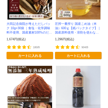
大田記念病院が考えただしパッ
圧搾一番搾り 国産こめ油（米
ク 10g×30袋 ｜食塩・化学調味
油）600ｇ【紙パックタイプ】｜
料不使用、国産素材100%のだし
国産原料使用・溶剤を使わない
パック
で抽出した安心安全なこめ油
1,674円(税込)
1,296円(税込)
180件
904件
カートに入れる
カートに入れる