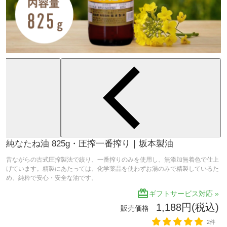
純なたね油 825g・圧搾一番搾り｜坂本製油
昔ながらの古式圧搾製法で絞り、一番搾りのみを使用し、無添加無着色で仕上
げています。精製にあたっては、化学薬品を使わずお湯のみで精製しているた
め、純粋で安心・安全な油です。
redeem
ギフトサービス対応 »
1,188円(税込)
販売価格
2件