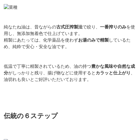
純なたね油は、昔ながらの
古式圧搾製法
で絞り、
一番搾りのみ
を使
用し、無添加無着色で仕上げています。
精製にあたっては、化学薬品を使わず
お湯のみで精製
しているた
め、純粋で安心・安全な油です。
低温で丁寧に精製されているため、油の持つ
豊かな風味や自然な成
分
がしっかりと残り、揚げ物などに使用すると
カラッと仕上がり
、
油切れも良いとご好評いただいております。
伝統の６ステップ