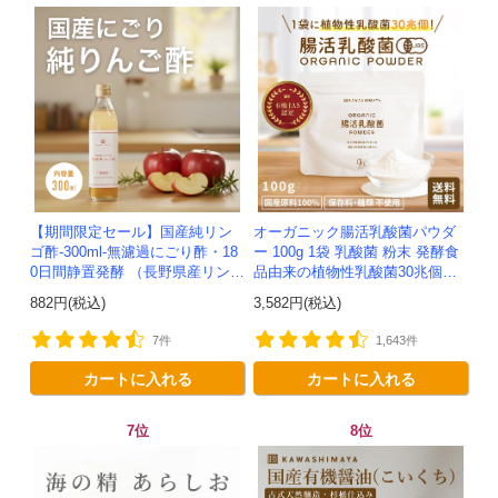
【期間限定セール】国産純リン
オーガニック腸活乳酸菌パウダ
ゴ酢-300ml-無濾過にごり酢・18
ー 100g 1袋 乳酸菌 粉末 発酵食
0日間静置発酵 （長野県産リンゴ
品由来の植物性乳酸菌30兆個入
100%）-かわしま屋-
り！有機JAS認定 -かわしま屋-
882円(税込)
3,582円(税込)
【送料無料】 *メ...
7件
1,643件
カートに入れる
カートに入れる
7位
8位