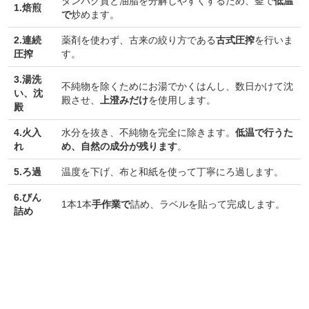
タンパク質と油脂を分解しやすくするため、釜で
低温
1.焙煎
で
炒めます。
2.連続
薬剤を使わず、古来の絞り方である
古式圧搾
を行いま
圧搾
す。
3.湯洗
不純物を除くためにお湯でかくはんし、数日かけて沈
い、沈
殿させ、
上澄みだけ
を使用します。
殿
4.火入
水分を抜き、不純物を完全に除きます。
低温で行うた
れ
め、自然の成分が残ります
。
5.ろ過
温度を下げ、布と和紙を使って丁寧にろ過します。
6.びん
1本1本
手作業で
詰め、ラベルを貼って完成します。
詰め