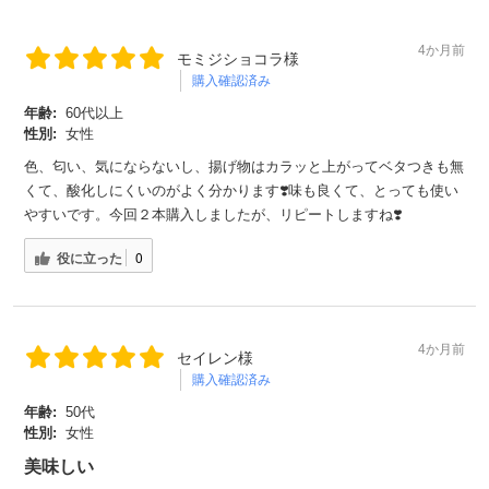
4か月前
モミジショコラ様
購入確認済み
年齢:
60代以上
性別:
女性
色、匂い、気にならないし、揚げ物はカラッと上がってベタつきも無
くて、酸化しにくいのがよく分かります❣️味も良くて、とっても使い
やすいです。今回２本購入しましたが、リピートしますね❣️
役に立った
0
4か月前
セイレン様
購入確認済み
年齢:
50代
性別:
女性
美味しい