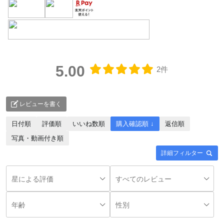
対象者：かわしま屋で初めてお買い物をされる方
利用条件：3,000円以上のお買い物でご利用いただけます
ご利用回数：お一人様1回限り
※他のクーポンとの併用はできません
5.00
2件
クーポンのご利用方法はこちら >>
レビューを書く
日付順
評価順
いいね数順
購入確認順 ↓
返信順
写真・動画付き順
詳細フィルター