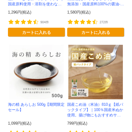
国産原料使用・溶剤を使わない
無添加・国産原料100%の醤油-か
で抽出した安心安全なこめ油
わしま屋-
1,296円(税込)
1,580円(税込)
904件
272件
カートに入れる
カートに入れる
海の精 あらしお 500g【期間限定
国産こめ油（米油）810ｇ【紙パ
セール】
ックタイプ】｜100％国産米ぬか
使用。揚げ物にもおすすめサイ
ズ。
1,099円(税込)
799円(税込)