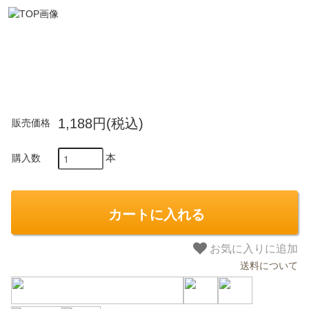
1,188円(税込)
販売価格
本
購入数
会員登録ありがとうございます！
カートに入れる
＼ ご登録の感謝を込めて ／
新規会員様限定
特典クーポン
お気に入りに追加
新規会員様限定
送料について
300
今すぐ使える
円OFFクーポン
を
300
ご用意しました🎁
円OFF