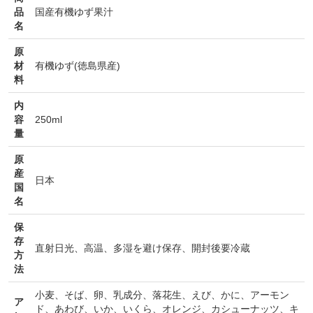
品
国産有機ゆず果汁
名
原
材
有機ゆず(徳島県産)
料
内
容
250ml
量
原
産
日本
国
名
保
存
直射日光、高温、多湿を避け保存、開封後要冷蔵
方
法
小麦
、
そば
、
卵
、
乳成分
、
落花生
、
えび
、
かに
、
アーモン
ア
ド
、
あわび
、
いか
、
いくら
、
オレンジ
、
カシューナッツ
、
キ