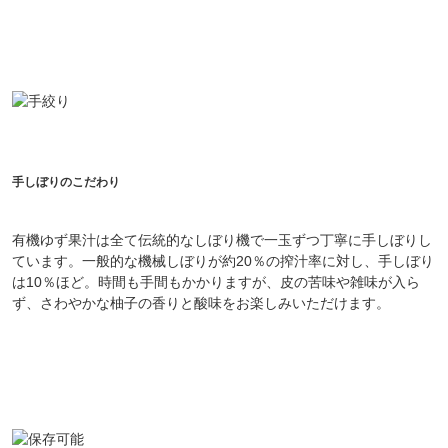
対象者：かわしま屋で初めてお買い物をされる方
利用条件：3,000円以上のお買い物でご利用いただけます
ご利用回数：お一人様1回限り
※他のクーポンとの併用はできません
手しぼりのこだわり
クーポンのご利用方法はこちら >>
有機ゆず果汁は全て伝統的なしぼり機で一玉ずつ丁寧に手しぼりし
ています。一般的な機械しぼりが約20％の搾汁率に対し、手しぼり
は10％ほど。時間も手間もかかりますが、皮の苦味や雑味が入ら
ず、さわやかな柚子の香りと酸味をお楽しみいただけます。