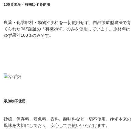
100％国産・有機ゆずを使用
農薬・化学肥料・動物性肥料を一切使用せず、自然循環型農法で育
てられたJAS認証の「有機ゆず」のみを使用しています。原材料は
ゆず果汁100％のみです。
会員登録ありがとうございます！
＼ ご登録の感謝を込めて ／
新規会員様限定
特典クーポン
添加物不使用
新規会員様限定
300
今すぐ使える
円OFFクーポン
を
砂糖、保存料、着色料、香料、酸味料など一切不使用。ゆず本来の
300
風味を大切にしており、安心してお使いいただけます。
ご用意しました🎁
円OFF