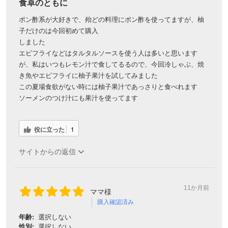
食卓のともに
ポン酢系が大好きで、殆どの料理にポン酢を使ってますが、柚
子だけのは今回初めて購入
しました
エビフライなどはタルタルソースを使う人は多いと思います
が、私はいつもレモン汁で食してるるので、今回冷しゃぶ、焼
き魚やエビフライに柚子果汁を試してみました
この夏場食欲がない時には柚子果汁であっさりと食べれます
ソーメンのつけ汁にも果汁を使ってます
役に立った
1
サイトからの返信
11か月前
ママ様
購入確認済み
年齢:
選択しない
性別:
選択しない