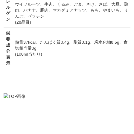
レ
ウイフルーツ
、
牛肉
、
くるみ
、
ごま
、
さけ
、
さば
、
大豆
、
鶏
ル
肉
、
バナナ
、
豚肉
、
マカダミアナッツ
、
もも
、
やまいも
、
り
ゲ
んご
、
ゼラチン
ン
(28品目)
栄
養
熱量37kcal、たんぱく質0.4g、脂質0.1g、炭水化物8.5g、食
成
塩相当量0g
分
(100ml当たり)
表
示