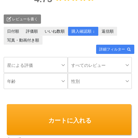
レビューを書く
日付順
評価順
いいね数順
購入確認順 ↓
返信順
写真・動画付き順
詳細フィルター
3か月前
そよかぜ様
購入確認済み
カートに入れる
年齢:
選択しない
性別:
選択しない