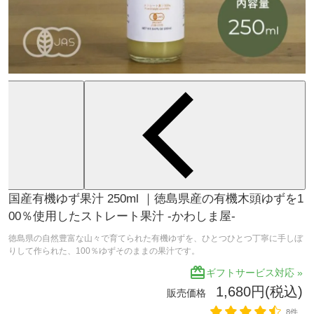
国産有機ゆず果汁 250ml ｜徳島県産の有機木頭ゆずを1
00％使用したストレート果汁 -かわしま屋-
徳島県の自然豊富な山々で育てられた有機ゆずを、ひとつひとつ丁寧に手しぼ
りして作られた、100％ゆずそのままの果汁です。
redeem
ギフトサービス対応 »
1,680円(税込)
販売価格
8件