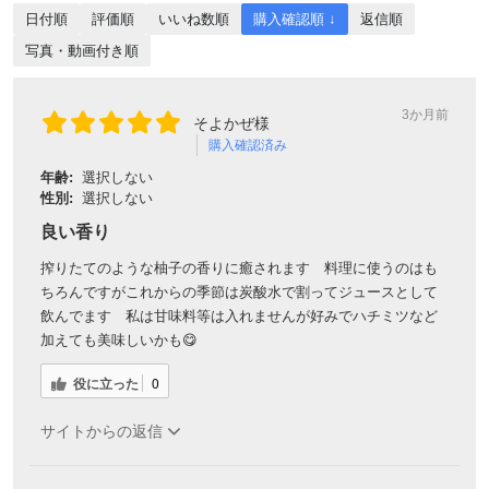
日付順
評価順
いいね数順
購入確認順 ↓
返信順
写真・動画付き順
3か月前
そよかぜ様
購入確認済み
年齢:
選択しない
性別:
選択しない
良い香り
搾りたてのような柚子の香りに癒されます 料理に使うのはも
ちろんですがこれからの季節は炭酸水で割ってジュースとして
飲んでます 私は甘味料等は入れませんが好みでハチミツなど
加えても美味しいかも😋
役に立った
0
サイトからの返信