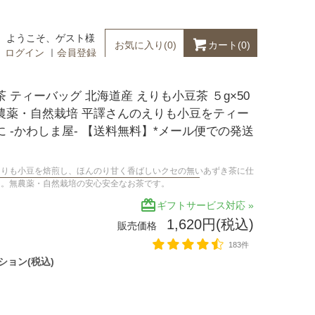
ようこそ、ゲスト様
カート(
0
)
お気に入り(
0
)
ログイン
｜
会員登録
 ティーバッグ 北海道産 えりも小豆茶 ５g×50
農薬・自然栽培 平譯さんのえりも小豆をティー
に -かわしま屋- 【送料無料】*メール便での発送
えりも小豆を焙煎し、ほんのり甘く香ばしいクセの無いあずき茶に仕
た。無農薬・自然栽培の安心安全なお茶です。
redeem
ギフトサービス対応 »
1,620円(税込)
販売価格
183件
ション(税込)
包