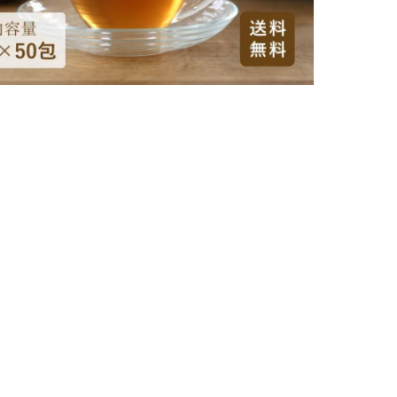
924円
購入数
土