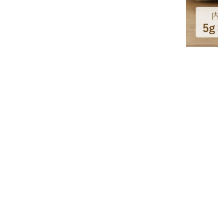
特集
人気ランキング
新商品
開催中のキャンペーン
全ての商品
送料無料の商品
有機・オーガニック
SALE
お徳用・業務用
お客様の声
よくあるご質問
かわしま屋とは
かわしま屋の読み物
「Food for Well-being」