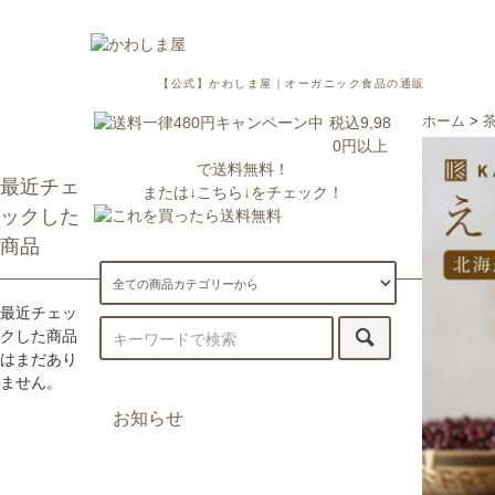
【公式】かわしま屋｜オーガニック食品の通販
税込9,98
ホーム
>
0円以上
で送料無料！
最近チェ
または↓こちら↓をチェック！
ックした
商品
最近チェッ
クした商品
はまだあり
ません。
お知らせ
7/29更新：一部地域への配送が遅
延・休止しております。