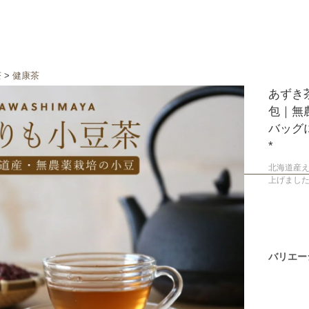
茶
>
健康茶
あずき茶
包｜無
バッグ
*
北海道産
上げまし
バリエー
5g×20