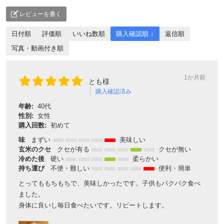
レビューを書く
日付順
評価順
いいね数順
購入確認順 ↓
返信順
写真・動画付き順
1か月前
とも様
購入確認済み
年齢:
40代
性別:
女性
購入回数:
初めて
味
まずい
美味しい
玄米のクセ
クセが有る
クセが無い
冷めた後
硬い
柔らかい
持ち運び
不便・難しい
便利・簡単
とってももちもちで、美味しかったです。子供もパクパク食べ
ました。
身体に良いし毎日食べたいです。リピートします。