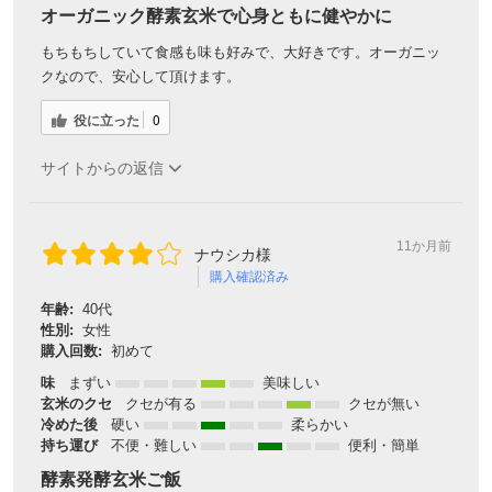
オーガニック酵素玄米で心身ともに健やかに
もちもちしていて食感も味も好みで、大好きです。オーガニッ
クなので、安心して頂けます。
役に立った
0
サイトからの返信
11か月前
ナウシカ様
購入確認済み
年齢:
40代
性別:
女性
購入回数:
初めて
味
まずい
美味しい
玄米のクセ
クセが有る
クセが無い
冷めた後
硬い
柔らかい
持ち運び
不便・難しい
便利・簡単
酵素発酵玄米ご飯