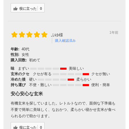
役に立った
0
1年前
ぷゆ様
購入確認済み
年齢:
40代
性別:
女性
購入回数:
初めて
味
まずい
美味しい
玄米のクセ
クセが有る
クセが無い
冷めた後
硬い
柔らかい
持ち運び
不便・難しい
便利・簡単
安心安心な玄米
有機玄米を探していました。レトルトなので、面倒な下準備も
不要で簡単に美味しく、なおかつ、柔らかい寝かせ玄米が食べ
られるので助かります。
役に立った
0