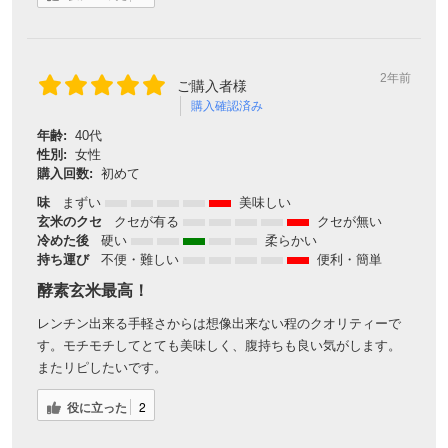
2年前
ご購入者様
購入確認済み
年齢:
40代
性別:
女性
購入回数:
初めて
味
まずい
美味しい
玄米のクセ
クセが有る
クセが無い
冷めた後
硬い
柔らかい
持ち運び
不便・難しい
便利・簡単
酵素玄米最高！
レンチン出来る手軽さからは想像出来ない程のクオリティーで
す。モチモチしてとても美味しく、腹持ちも良い気がします。
またリピしたいです。
役に立った
2