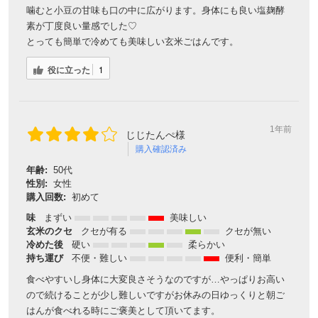
噛むと小豆の甘味も口の中に広がります。身体にも良い塩麹酵
素が丁度良い量感でした♡
とっても簡単で冷めても美味しい玄米ごはんです。
対象者：かわしま屋で初めてお買い物をされる方
利用条件：3,000円以上のお買い物でご利用いただけます
役に立った
1
ご利用回数：お一人様1回限り
※他のクーポンとの併用はできません
1年前
じじたんぺ様
クーポンのご利用方法はこちら >>
購入確認済み
年齢:
50代
性別:
女性
購入回数:
初めて
味
まずい
美味しい
玄米のクセ
クセが有る
クセが無い
冷めた後
硬い
柔らかい
持ち運び
不便・難しい
便利・簡単
食べやすいし身体に大変良さそうなのですが…やっぱりお高い
ので続けることが少し難しいですがお休みの日ゆっくりと朝ご
はんが食べれる時にご褒美として頂いてます。