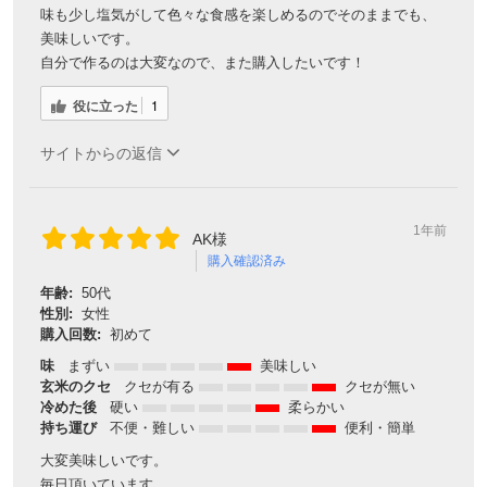
味も少し塩気がして色々な食感を楽しめるのでそのままでも、
美味しいです。
自分で作るのは大変なので、また購入したいです！
役に立った
1
サイトからの返信
1年前
AK様
購入確認済み
年齢:
50代
性別:
女性
購入回数:
初めて
味
まずい
美味しい
玄米のクセ
クセが有る
クセが無い
冷めた後
硬い
柔らかい
持ち運び
不便・難しい
便利・簡単
大変美味しいです。
毎日頂いています。