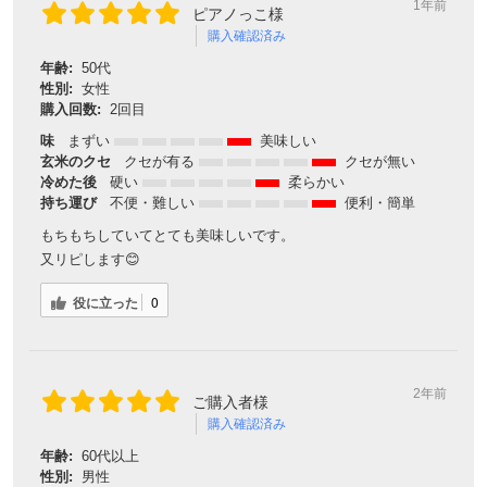
1年前
ピアノっこ様
購入確認済み
年齢:
50代
性別:
女性
購入回数:
2回目
味
まずい
美味しい
玄米のクセ
クセが有る
クセが無い
冷めた後
硬い
柔らかい
持ち運び
不便・難しい
便利・簡単
もちもちしていてとても美味しいです。
又リピします😊
役に立った
0
2年前
ご購入者様
購入確認済み
年齢:
60代以上
性別:
男性