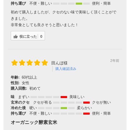
持ち運び
不便・難しい
便利・簡単
初めて購入しましたが、クセのない味で美味しく頂くことがで
きました。
非常食としても良さそうと思いました！
役に立った
0
2年前
田んぼ様
購入確認済み
年齢:
60代以上
性別:
女性
購入回数:
初めて
味
まずい
美味しい
玄米のクセ
クセが有る
クセが無い
冷めた後
硬い
柔らかい
持ち運び
不便・難しい
便利・簡単
オーガニック酵素玄米