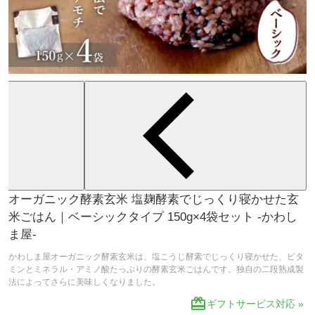
オーガニック酵素玄米 塩麹酵素でじっくり寝かせた玄
米ごはん｜ベーシックタイプ 150g×4袋セット -かわし
ま屋-
かわしま屋オーガニック酵素玄米は、塩こうじ酵素でじっくり寝かせた、ビタ
ミンとミネラル・アミノ酸たっぷりの酵素玄米ごはんです。独自の二段熟成製
法によってさらに美味しくなりました。
redeem
ギフトサービス対応 »