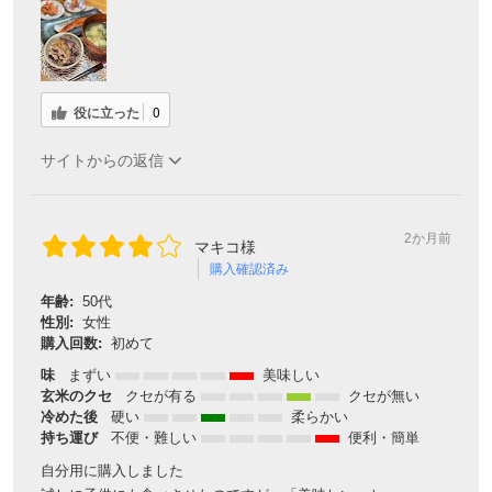
役に立った
0
サイトからの返信
2か月前
マキコ様
購入確認済み
年齢:
50代
性別:
女性
購入回数:
初めて
味
まずい
美味しい
玄米のクセ
クセが有る
クセが無い
冷めた後
硬い
柔らかい
持ち運び
不便・難しい
便利・簡単
自分用に購入しました