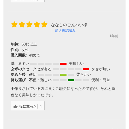
ななしのごんべい様
購入確認済み
1年前
年齢:
60代以上
性別:
女性
購入回数:
初めて
味
まずい
美味しい
玄米のクセ
クセが有る
クセが無い
冷めた後
硬い
柔らかい
持ち運び
不便・難しい
便利・簡単
手作りされている方に良くご馳走になったのですが、それと遜
色なく美味しかったです。
役に立った
1