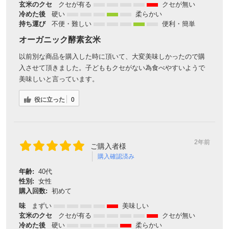
玄米のクセ
クセが有る
クセが無い
冷めた後
硬い
柔らかい
持ち運び
不便・難しい
便利・簡単
オーガニック酵素玄米
以前別な商品を購入した時に頂いて、大変美味しかったので購
入させて頂きました。子どももクセがない為食べやすいようで
美味しいと言っています。
役に立った
0
2年前
ご購入者様
購入確認済み
年齢:
40代
性別:
女性
購入回数:
初めて
味
まずい
美味しい
玄米のクセ
クセが有る
クセが無い
冷めた後
硬い
柔らかい