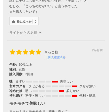
試しに子供にも食べさせたのですが、「美味しい」と
むしろ、「こっちの方がいい」と言う事でした
また購入したいです
役に立った
0
サイトからの返信
2か月前
きっこ様
購入確認済み
年齢:
60代以上
性別:
女性
購入回数:
2回目
味
まずい
美味しい
玄米のクセ
クセが有る
クセが無い
冷めた後
硬い
柔らかい
持ち運び
不便・難しい
便利・簡単
モチモチで美味しい
思ったよりもモチモチで、風味も良くて。