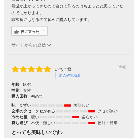
気温が上がってきたので自分で作るのはちょっとと思っていた
ので助かります。
非常食にもなるので多めに購入しています。
役に立った
1
サイトからの返信
1年前
いちご様
購入確認済み
会員登録ありがとうございます！
年齢:
50代
性別:
女性
＼ ご登録の感謝を込めて ／
購入回数:
初めて
新規会員様限定
特典クーポン
味
まずい
美味しい
新規会員様限定
玄米のクセ
クセが有る
クセが無い
冷めた後
硬い
柔らかい
300
今すぐ使える
円OFFクーポン
を
300
持ち運び
不便・難しい
便利・簡単
ご用意しました🎁
円OFF
とっても美味しいです♪