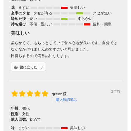
味
まずい
美味しい
玄米のクセ
クセが有る
クセが無い
冷めた後
硬い
柔らかい
持ち運び
不便・難しい
便利・簡単
美味しい
柔らかくて、もちっとしていて食べ心地が良いです。自分では
なかなか作れませんのですごいと思いました。
日持ちするので備蓄品になります。
役に立った
0
2年前
green様
購入確認済み
年齢:
40代
性別:
女性
購入回数:
初めて
味
まずい
美味しい