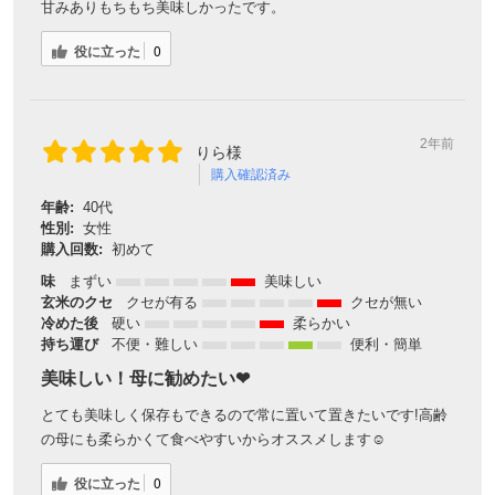
甘みありもちもち美味しかったです。
役に立った
0
2年前
りら様
購入確認済み
年齢:
40代
性別:
女性
購入回数:
初めて
味
まずい
美味しい
玄米のクセ
クセが有る
クセが無い
冷めた後
硬い
柔らかい
持ち運び
不便・難しい
便利・簡単
美味しい！母に勧めたい❤
とても美味しく保存もできるので常に置いて置きたいです!高齢
の母にも柔らかくて食べやすいからオススメします☺
役に立った
0