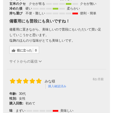
玄米のクセ
クセが有る
クセが無い
冷めた後
硬い
柔らかい
持ち運び
不便・難しい
便利・簡単
備蓄用にも普段にも良いですね！
備蓄用に置きながら、美味しいので普段にもいただいて買い足
していこうかと思います。
塩麹のほんのり塩味がとても美味しいです。
役に立った
0
サイトからの返信
8か月前
みな様
購入確認済み
年齢:
30代
性別:
女性
購入回数:
初めて
味
まずい
美味しい