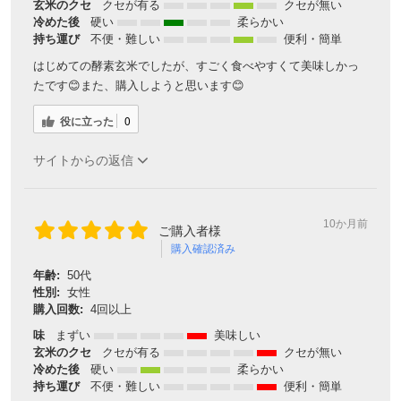
玄米のクセ
クセが有る
クセが無い
冷めた後
硬い
柔らかい
持ち運び
不便・難しい
便利・簡単
はじめての酵素玄米でしたが、すごく食べやすくて美味しかっ
たです😊また、購入しようと思います😊
役に立った
0
サイトからの返信
10か月前
ご購入者様
購入確認済み
年齢:
50代
性別:
女性
購入回数:
4回以上
味
まずい
美味しい
玄米のクセ
クセが有る
クセが無い
冷めた後
硬い
柔らかい
持ち運び
不便・難しい
便利・簡単