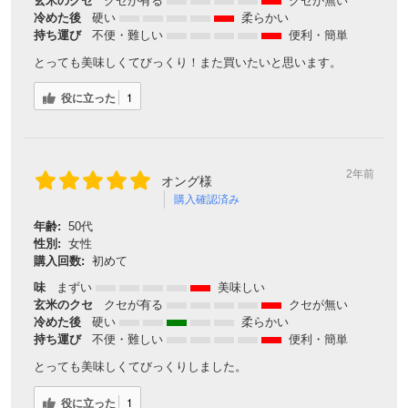
玄米のクセ
クセが有る
クセが無い
冷めた後
硬い
柔らかい
持ち運び
不便・難しい
便利・簡単
とっても美味しくてびっくり！また買いたいと思います。
役に立った
1
2年前
オング様
購入確認済み
年齢:
50代
性別:
女性
購入回数:
初めて
味
まずい
美味しい
玄米のクセ
クセが有る
クセが無い
冷めた後
硬い
柔らかい
持ち運び
不便・難しい
便利・簡単
とっても美味しくてびっくりしました。
役に立った
1