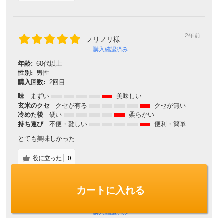
2年前
ノリノリ様
購入確認済み
年齢:
60代以上
性別:
男性
購入回数:
2回目
味
まずい
美味しい
玄米のクセ
クセが有る
クセが無い
冷めた後
硬い
柔らかい
持ち運び
不便・難しい
便利・簡単
とても美味しかった
役に立った
0
カートに入れる
2年前
こーちゃん様
購入確認済み