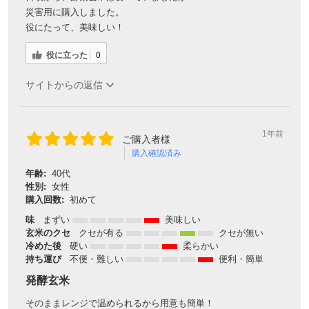
災害用に購入しました。
役にたって、美味しい！
役に立った
0
サイトからの返信
1年前
ご購入者様
購入確認済み
年齢:
40代
性別:
女性
購入回数:
初めて
味
まずい
美味しい
玄米のクセ
クセが有る
クセが無い
冷めた後
硬い
柔らかい
持ち運び
不便・難しい
便利・簡単
発酵玄米
そのままレンジで温められるから用意も簡単！