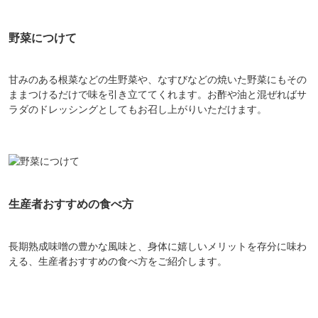
野菜につけて
甘みのある根菜などの生野菜や、なすびなどの焼いた野菜にもその
ままつけるだけで味を引き立ててくれます。お酢や油と混ぜればサ
ラダのドレッシングとしてもお召し上がりいただけます。
会員登録ありがとうございます！
生産者おすすめの食べ方
＼ ご登録の感謝を込めて ／
新規会員様限定
特典クーポン
長期熟成味噌の豊かな風味と、身体に嬉しいメリットを存分に味わ
新規会員様限定
える、生産者おすすめの食べ方をご紹介します。
300
今すぐ使える
円OFFクーポン
を
300
ご用意しました🎁
円OFF