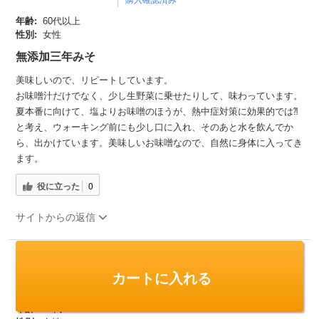
年齢:
60代以上
性別:
女性
無添加三年みそ
美味しいので、リピートしています。
お味噌汁だけでなく、少し生野菜に乗せたりして、味わっています。
夏本番に向けて、塩よりお味噌のほうが、熱中症対策に効果的では⁈
と考え、ウォーキング前にも少し口に入れ、そのあと水を飲んでか
ら、出かけています。美味しいお味噌なので、自然に身体に入ってき
ます。
役に立った
0
サイトからの返信
3週間前
カートに入れる
セリーナ様
購入確認済み
年齢:
50代