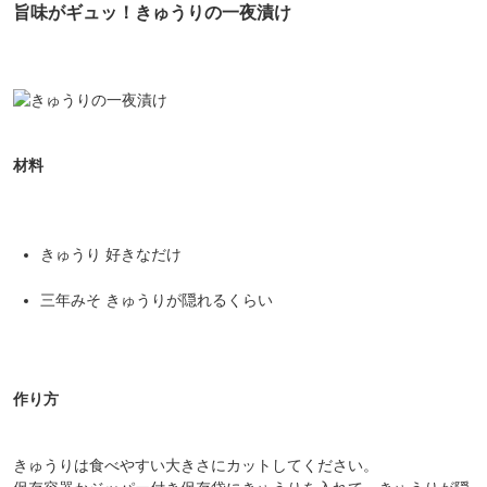
旨味がギュッ！きゅうりの一夜漬け
対象者：かわしま屋で初めてお買い物をされる方
利用条件：3,000円以上のお買い物でご利用いただけます
ご利用回数：お一人様1回限り
※他のクーポンとの併用はできません
材料
クーポンのご利用方法はこちら >>
きゅうり 好きなだけ
三年みそ きゅうりが隠れるくらい
作り方
きゅうりは食べやすい大きさにカットしてください。