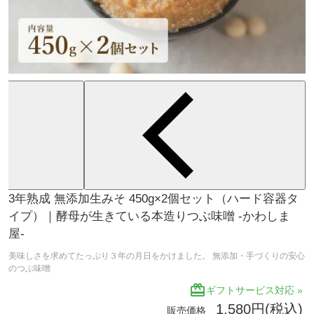
3年熟成 無添加生みそ 450g×2個セット（ハード容器タ
イプ）｜酵母が生きている本造りつぶ味噌 -かわしま
屋-
美味しさを求めてたっぷり３年の月日をかけました。 無添加・手づくりの安心
のつぶ味噌
redeem
ギフトサービス対応 »
1,580円(税込)
販売価格