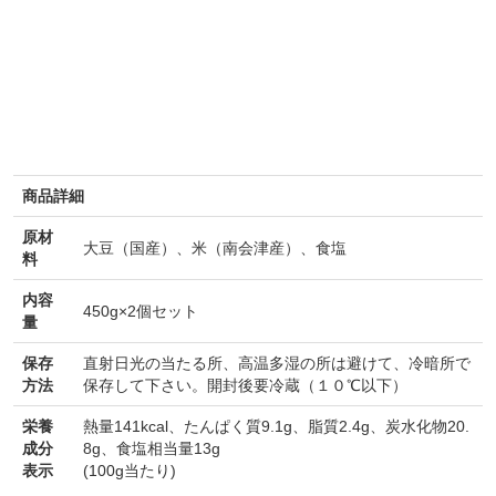
商品詳細
原材
大豆（国産）、米（南会津産）、食塩
料
内容
450g×2個セット
量
保存
直射日光の当たる所、高温多湿の所は避けて、冷暗所で
方法
保存して下さい。開封後要冷蔵（１０℃以下）
栄養
熱量141kcal、たんぱく質9.1g、脂質2.4g、炭水化物20.
成分
8g、食塩相当量13g
表示
(100g当たり)