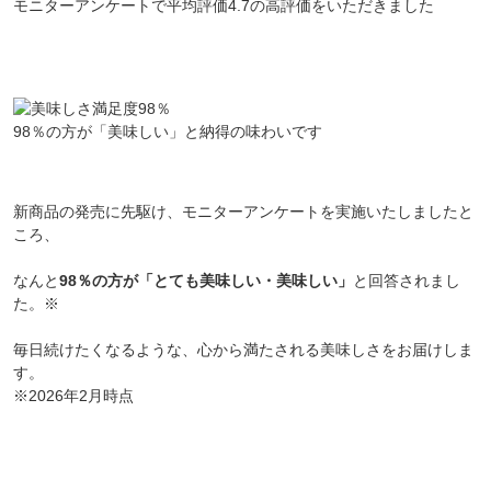
モニターアンケートで平均評価4.7の高評価をいただきました
98％の方が「美味しい」と納得の味わいです
新商品の発売に先駆け、モニターアンケートを実施いたしましたと
ころ、
なんと
98％の方が「とても美味しい・美味しい」
と回答されまし
会員登録ありがとうございます！
た。※
＼ ご登録の感謝を込めて ／
毎日続けたくなるような、心から満たされる美味しさをお届けしま
新規会員様限定
特典クーポン
す。
新規会員様限定
※2026年2月時点
300
今すぐ使える
円OFFクーポン
を
300
ご用意しました🎁
円OFF