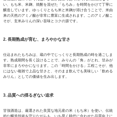
い、もち米、米麹、焼酎を混ぜた「もろみ」を時間をかけて丁寧に
醸造しています。ゆっくりともち米と米麹が溶け合うことで、米由
来の天然のアミノ酸が非常に豊富に生成されます。このアミノ酸こ
そが、玄米みりんの深い旨味とコクの源です。
2. 長期熟成が育む、まろやかな甘さ
仕込まれたもろみは、蔵の中でじっくりと長期熟成の時を過ごしま
す。熟成期間を長く設けることで、みりんの「角」がとれ、甘みが
非常にまろやかになります。この「時間をかける」工程こそが、他
にはない複雑で上品な甘さと、そのまま飲んでも美味しい「飲める
みりん」としての価値を生み出します。
3. 品質への揺るぎない追求
甘強酒造は、厳選された良質な地元産の米（もち米）を使い、伝統
的な醸造技術を守りながらも、いち早く時代に合わせた品質向上に