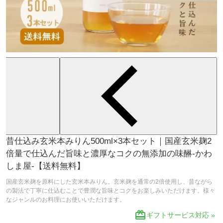
昔仕込み玄米本みりん500ml×3本セット｜国産玄米麹2
倍量で仕込んだ旨味と濃厚なコクの無添加の味醂-かわ
しま屋-【送料無料】
国産玄米麹を原料にした玄米本みりん。玄米麹を通常の2倍使用し、昔ながら
の製法で丁寧に仕込むことで豊潤な旨味とコクをお楽しみいただけます。様々
なジャンルのお料理にお使いいただけます。
redeem
ギフトサービス対応 »