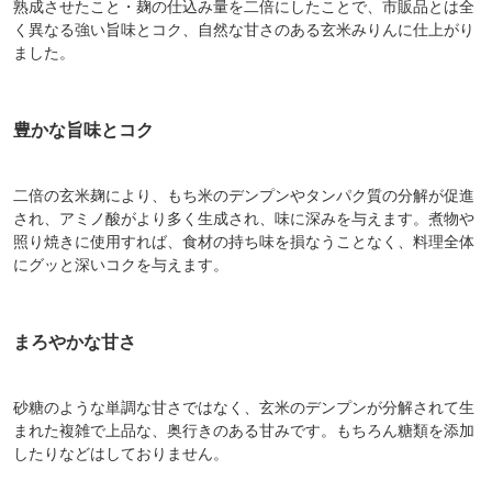
熟成させたこと・麹の仕込み量を二倍にしたことで、市販品とは全
く異なる強い旨味とコク、自然な甘さのある玄米みりんに仕上がり
ました。
豊かな旨味とコク
二倍の玄米麹により、もち米のデンプンやタンパク質の分解が促進
され、アミノ酸がより多く生成され、味に深みを与えます。煮物や
照り焼きに使用すれば、食材の持ち味を損なうことなく、料理全体
にグッと深いコクを与えます。
まろやかな甘さ
砂糖のような単調な甘さではなく、玄米のデンプンが分解されて生
まれた複雑で上品な、奥行きのある甘みです。もちろん糖類を添加
したりなどはしておりません。