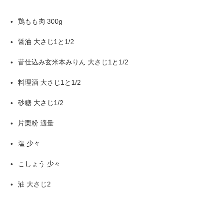
鶏もも肉 300g
醤油 大さじ1と1/2
昔仕込み玄米本みりん 大さじ1と1/2
料理酒 大さじ1と1/2
砂糖 大さじ1/2
片栗粉 適量
塩 少々
こしょう 少々
油 大さじ2