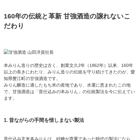
160年の伝統と革新 甘強酒造の譲れないこ
対象者：かわしま屋で初めてお買い物をされる方
だわり
利用条件：3,000円以上のお買い物でご利用いただけます
ご利用回数：お一人様1回限り
※他のクーポンとの併用はできません
クーポンのご利用方法はこちら >>
本みりん造りの歴史は古く、創業文久2年（1862年）以来、160年
以上の長きにわたり、みりん造りの伝統を守り続けてきたのが、愛
知県蟹江町の甘強酒造です。
みりん醸造に適したもち米の産地であり、水運に恵まれたこの地
で、甘強酒造は「昔仕込みの本みりん」の伝統製法を今に伝えてい
ます。
1. 昔ながらの手間を惜しまない製法
昔仕込み玄米本みりんは、砂糖が貴重であった時代の製法になら