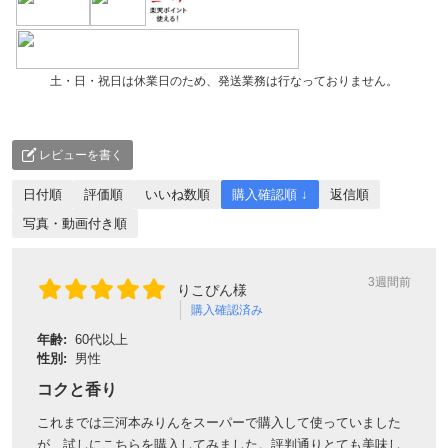
土・日・祝日は休業日のため、発送業務は行なっておりません。
レビューを書く
日付順
評価順
いいね数順
購入確認順 ↓
返信順
写真・動画付き順
3週間前
りこぴん様
購入確認済み
年齢:
60代以上
性別:
男性
コクと香り
これまでは三河本みりんをスーパーで購入して使っていました
が、試しにこちらを購入してみました。評判通りとても美味し