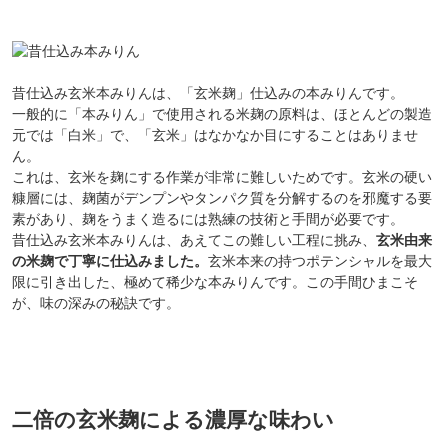
昔仕込み玄米本みりんは、「玄米麹」仕込みの本みりんです。
一般的に「本みりん」で使用される米麹の原料は、ほとんどの製造
元では「白米」で、「玄米」はなかなか目にすることはありませ
ん。
これは、玄米を麹にする作業が非常に難しいためです。玄米の硬い
糠層には、麹菌がデンプンやタンパク質を分解するのを邪魔する要
素があり、麹をうまく造るには熟練の技術と手間が必要です。
昔仕込み玄米本みりんは、あえてこの難しい工程に挑み、
玄米由来
の米麹で丁寧に仕込みました。
玄米本来の持つポテンシャルを最大
限に引き出した、極めて稀少な本みりんです。この手間ひまこそ
が、味の深みの秘訣です。
二倍の玄米麹による濃厚な味わい