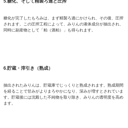
5.糖化、そして精製ろ過と圧搾
糖化が完了したもろみは、まず精製ろ過にかけられ、その後、圧搾
されます。この圧搾工程によって、みりんの液体成分が抽出され、
同時に副産物として「粕（酒粕）」も得られます。
6.貯蔵・滓引き（熟成）
抽出されたみりんは、貯蔵庫でじっくりと熟成されます。熟成期間
を経ることで甘みがよりまろやかになり、深みが増すとされていま
す。貯蔵後には沈殿した不純物を取り除き、みりんの透明度を高め
ます。