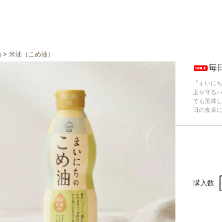
油
>
米油（こめ油）
毎
「まいにち
度を守る
ても美味
日の食卓
購入数