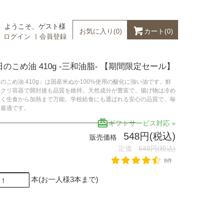
ようこそ、ゲスト様
カート(
0
)
お気に入り(
0
)
ログイン
｜
会員登録
日のこめ油 410g -三和油脂- 【期間限定セール】
のこめ油 410g」は国産米ぬか100%使用の酸化に強い油です。鮮
ハクリ容器で開封後も品質を維持。天然成分が豊富で、揚げ物は冷め
しく生食から加熱まで万能。学校給食にも選ばれる安心の品質で、毎
に最適です。
redeem
ギフトサービス対応 »
548円(税込)
販売価格
定価
648円(税込)
8件
本(お一人様3本まで)