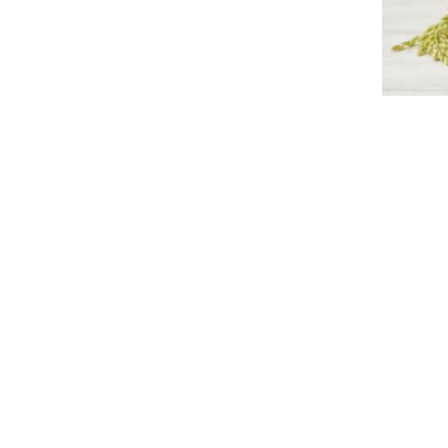
特集
人気ランキング
新商品
開催中のキャンペーン
全ての商品
送料無料の商品
有機・オーガニック
SALE
お徳用・業務用
レビ
お客様の声
よくあるご質問
かわしま屋とは
かわしま屋の読み物
「Food for Well-being」