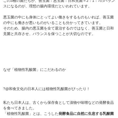
この3種の菌たちが、善玉菌：悪玉菌：日和見菌＝2：1：7のバラン
スになるのが、理想の腸内環境だといわれています。
悪玉菌の中にも身体にとってよい働きをするものもいれば、善玉菌
の中にも働きが悪いものがいることも分かってきています。
そのため、腸内の悪玉菌を全て退治するのではなく、善玉菌と日和
見菌と共存させ、バランスを保つことが大切なのです。
なぜ「植物性乳酸菌」にこだわるのか
会員登録ありがとうございます！
＼ ご登録の感謝を込めて ／
新規会員様限定
特典クーポン
?@和食文化の日本人には植物性乳酸菌がぴったり！
新規会員様限定
300
私たち日本人は、古くから保存食として漬物や味噌などの発酵食品
今すぐ使える
円OFFクーポン
を
300
を食べてきました。
ご用意しました🎁
円OFF
「植物性乳酸菌」とは、こうした
発酵食品に自然に生息する乳酸菌