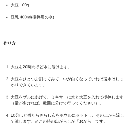
大豆 100g
豆乳 400ml(攪拌用の水)
対象者：かわしま屋で初めてお買い物をされる方
利用条件：3,000円以上のお買い物でご利用いただけます
ご利用回数：お一人様1回限り
※他のクーポンとの併用はできません
作り方
クーポンのご利用方法はこちら >>
大豆を20時間ほど水に浸けます。
大豆をひとつぶ割ってみて、中が白くなっていれば浸水はしっ
かりできています。
大豆をザルにあげて、ミキサーに水と大豆を入れて攪拌します
（量が多ければ、数回に分けて行ってください）。
10分ほど煮たらさらし布をボウルにセットし、その上から流し
て濾します。※この時の出がらしが「おから」です。