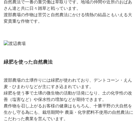
自然農法で一番の重労働は草取りです。地域の仲間や近所のおばあ
さん達と共に日々雑草と戦っています。
渡部農場の作物は苦労と自然農法にかける情熱の結晶ともいえる大
変貴重な作物です。
緑肥を使った自然農法
渡部農場の土壌作りには緑肥が使われており、デントコーン・えん
麦・ひまわりなどが主にすき込まれています。
緑肥を使う事で土壌の微生物の活動が活発になり、土の化学性の改
善（塩害など）や保水性の増加などが期待できます。
農作物を召し上がるお客様の健康はもちろん、十勝平野の大自然を
生かし守る為にも、栽培期間中 農薬・化学肥料不使用の自然農法に
こだわった農業を営んでいます。