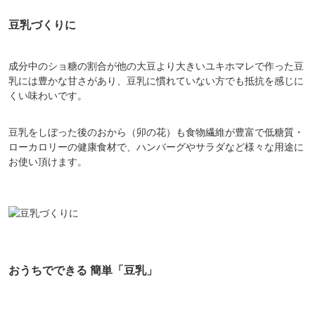
豆乳づくりに
成分中のショ糖の割合が他の大豆より大きいユキホマレで作った豆
乳には豊かな甘さがあり、豆乳に慣れていない方でも抵抗を感じに
くい味わいです。
豆乳をしぼった後のおから（卯の花）も食物繊維が豊富で低糖質・
ローカロリーの健康食材で、ハンバーグやサラダなど様々な用途に
お使い頂けます。
会員登録ありがとうございます！
＼ ご登録の感謝を込めて ／
新規会員様限定
特典クーポン
新規会員様限定
おうちでできる 簡単「豆乳」
300
今すぐ使える
円OFFクーポン
を
300
ご用意しました🎁
円OFF