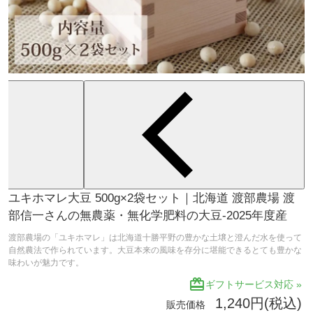
ユキホマレ大豆 500g×2袋セット｜北海道 渡部農場 渡
部信一さんの無農薬・無化学肥料の大豆-2025年度産
渡部農場の「ユキホマレ」は北海道十勝平野の豊かな土壌と澄んだ水を使って
自然農法で作られています。大豆本来の風味を存分に堪能できるとても豊かな
味わいが魅力です。
redeem
ギフトサービス対応 »
1,240円(税込)
販売価格