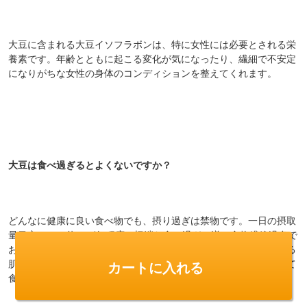
大豆に含まれる大豆イソフラボンは、特に女性には必要とされる栄
養素です。年齢とともに起こる変化が気になったり、繊細で不安定
になりがちな女性の身体のコンディションを整えてくれます。
大豆は食べ過ぎるとよくないですか？
どんなに健康に良い食べ物でも、摂り過ぎは禁物です。一日の摂取
量目安は35g(約100粒)程度。極端な食べ過ぎは逆に食物繊維過多で
お通じが悪くなるトラブルや、女性ホルモンのバランスの偏による
カートに入れる
肌トラブルを引き起こす可能性がありますので、適量を長く続けて
食べるように心掛けてください。