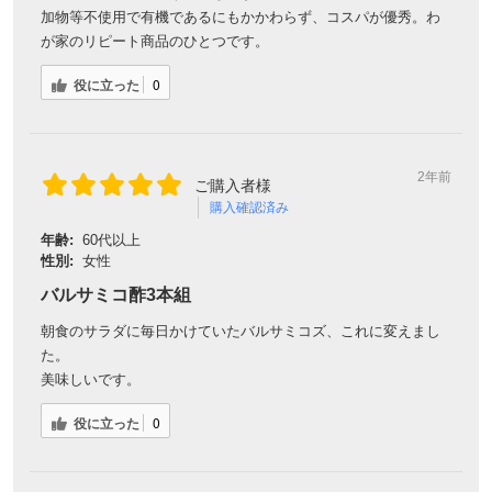
加物等不使用で有機であるにもかかわらず、コスパが優秀。わ
が家のリピート商品のひとつです。
対象者：かわしま屋で初めてお買い物をされる方
役に立った
0
利用条件：3,000円以上のお買い物でご利用いただけます
ご利用回数：お一人様1回限り
※他のクーポンとの併用はできません
2年前
ご購入者様
購入確認済み
クーポンのご利用方法はこちら >>
年齢:
60代以上
性別:
女性
バルサミコ酢3本組
朝食のサラダに毎日かけていたバルサミコズ、これに変えまし
た。
美味しいです。
役に立った
0