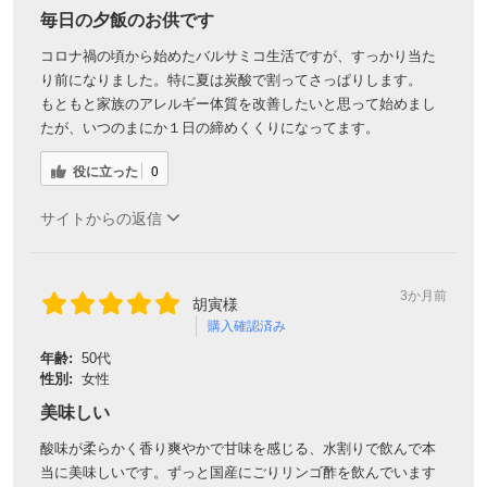
毎日の夕飯のお供です
コロナ禍の頃から始めたバルサミコ生活ですが、すっかり当た
り前になりました。特に夏は炭酸で割ってさっぱりします。
もともと家族のアレルギー体質を改善したいと思って始めまし
たが、いつのまにか１日の締めくくりになってます。
役に立った
0
サイトからの返信
3か月前
胡寅様
購入確認済み
年齢:
50代
性別:
女性
美味しい
酸味が柔らかく香り爽やかで甘味を感じる、水割りで飲んで本
当に美味しいです。ずっと国産にごりリンゴ酢を飲んでいます