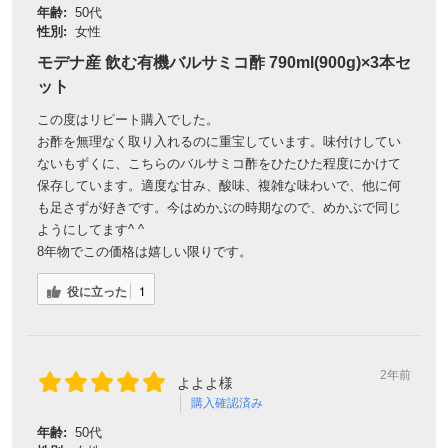
年齢:
50代
性別:
女性
モデナ産 飲む有機バルサミコ酢 790ml(900g)×3本セ
ット
この度はリピート購入でした。
お酢を無理なく取り入れるのに重宝しています。味付けしてい
ないもずくに、こちらのバルサミコ酢をひたひた程度にかけて
保存しています。適度な甘み、酸味、複雑な味わいで、他に何
も足さずが好きです。今はめかぶの時期なので、めかぶで同じ
ようにしてます^ ^
8年物でこの価格は嬉しい限りです。
役に立った
1
2年前
よよよ様
購入確認済み
年齢:
50代