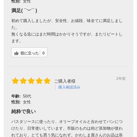
性別:
女性
満足( ¯﹀¯ )
初めて購入しましたが、安全性、お値段、味全てに満足しまし
た。
無くなる迄にはまだ時間はかかりそうですが、またリピートし
ます。
役に立った
0
2年前
ご購入者様
会員登録ありがとうございます！
購入確認済み
＼ ご登録の感謝を込めて ／
年齢:
50代
新規会員様限定
特典クーポン
性別:
女性
新規会員様限定
純粋で良い
300
今すぐ使える
円OFFクーポン
を
300
パスタソースに使ったり、オリーブオイルと合わせてパンにつ
ご用意しました🎁
けたり、日常使いしています。市販のものは殆ど添加物が使わ
円OFF
れており、とても買う気になれず。かわしま屋さんのお品は添