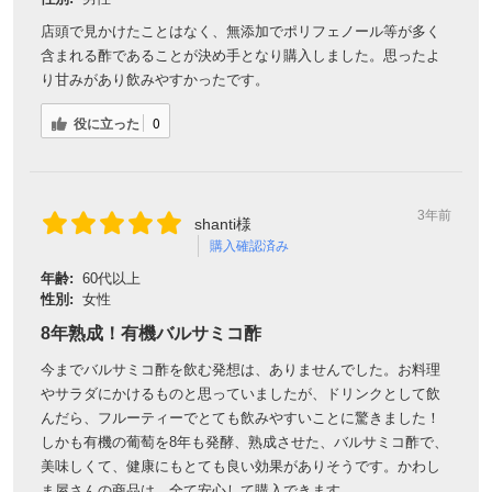
店頭で見かけたことはなく、無添加でポリフェノール等が多く
含まれる酢であることが決め手となり購入しました。思ったよ
り甘みがあり飲みやすかったです。
役に立った
0
3年前
shanti様
購入確認済み
年齢:
60代以上
性別:
女性
8年熟成！有機バルサミコ酢
今までバルサミコ酢を飲む発想は、ありませんでした。お料理
やサラダにかけるものと思っていましたが、ドリンクとして飲
んだら、フルーティーでとても飲みやすいことに驚きました！
しかも有機の葡萄を8年も発酵、熟成させた、バルサミコ酢で、
美味しくて、健康にもとても良い効果がありそうです。かわし
ま屋さんの商品は、全て安心して購入できます。