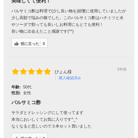
美味しくて便利！
バルサミコ酢は料理で(少し良い物を)頻繁に使用していましたが
少し高額で悩みの種でした。このバルサミコ酢はハチミツと水
やソーダで割っても良いしお料理にもとても便利！
良い物に出会えたこと感謝です(^^)
役に立った
0
3年前
ぴょん様
購入確認済み
年齢:
50代
性別:
女性
バルサミコ酢
サラダとドレッシングにして使ってます
本当においしくてお気に入りです^_^
なくなると悲しいので３本セット買いました