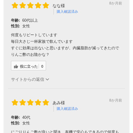
8か月前
なな様
購入確認済み
年齢:
60代以上
性別:
女性
何度もリピートしています
毎日大さじ一杯家族で飲んでいます
すぐに効果は出ないと思いますが、内臓脂肪が減ってきたので
りんご酢のお陰かな？
役に立った
0
サイトからの返信
8か月前
あみ様
購入確認済み
年齢:
40代
性別:
女性
にごりりんご酢が良いと聞き、有機で安心もできるので何度も