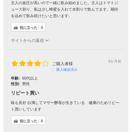
主人の血圧が高いので一緒に飲み始めました。主人はトマトジ
ュース割り、私は少し蜂蜜を入れて水割りで飲んでます。期待
を込めて飲み続けたいと思います。
対象者：かわしま屋で初めてお買い物をされる方
利用条件：3,000円以上のお買い物でご利用いただけます
役に立った
0
ご利用回数：お一人様1回限り
※他のクーポンとの併用はできません
サイトからの返信
クーポンのご利用方法はこちら >>
8か月前
ご購入者様
購入確認済み
年齢:
60代以上
性別:
男性
リピート買い
味も良好 白濁してマザー酵母が生きている 健康のためリピー
ト買いしています
役に立った
0