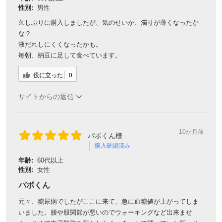
性別:
男性
久しぶりに購入しましたが、気のせいか、濁りが薄くなったか
な？
液だれしにくくなったかも。
毎朝、納豆に足して食べています。
役に立った
0
サイトからの返信
10か月前
パボくん様
購入確認済み
年齢:
60代以上
性別:
女性
パボくん
元々、糖尿病でしたがここに来て、急に血糖値が上がってしま
いました。腰や股関節が悪いのでウォーキングなど出来ませ