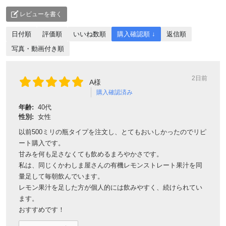
レビューを書く
日付順
評価順
いいね数順
購入確認順 ↓
返信順
写真・動画付き順
2日前
A様
購入確認済み
年齢:
40代
性別:
女性
以前500ミリの瓶タイプを注文し、とてもおいしかったのでリピ
ート購入です。
甘みを何も足さなくても飲めるまろやかさです。
私は、同じくかわしま屋さんの有機レモンストレート果汁を同
量足して毎朝飲んでいます。
レモン果汁を足した方が個人的には飲みやすく、続けられてい
ます。
おすすめです！