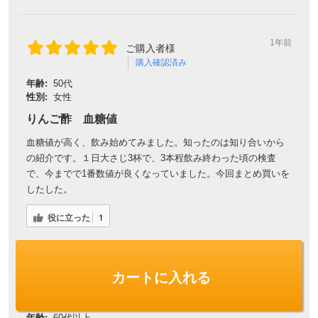
1年前
ご購入者様
購入確認済み
年齢:
50代
性別:
女性
りんご酢 血糖値
血糖値が高く、飲み始めてみました。知ったのは知り合いから
の紹介です。１日大さじ3杯で、3本程飲み終わった頃の検査
で、今までで1番数値が良くなっていました。今回まとめ買いを
したした。
役に立った
1
カートに入れる
1年前
さとちゃん様
購入確認済み
年齢:
60代以上