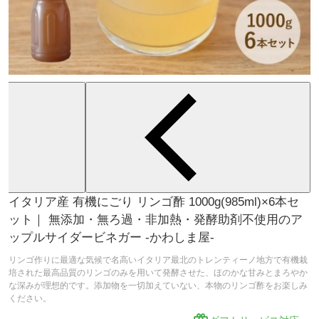
イタリア産 有機にごり リンゴ酢 1000g(985ml)×6本セ
ット｜ 無添加・無ろ過・非加熱・発酵助剤不使用のア
ップルサイダービネガー -かわしま屋-
リンゴ作りに最適な気候で名高いイタリア最北のトレンティーノ地方で有機栽
培された最高品質のリンゴのみを用いて発酵させた、ほのかな甘みとまろやか
な深みが理想的です。添加物を一切加えていない、本物のリンゴ酢をお楽しみ
ください。