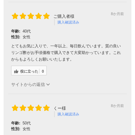
8か月前
ご購入者様
購入確認済み
年齢:
40代
性別:
女性
とてもお気に入りで、一年以上、毎日飲んでいます。質の良い
リンゴ酢がお手頃価格で購入できて大変助かっています。これ
からもよろしくお願いいたします。
役に立った
0
会員登録ありがとうございます！
サイトからの返信
＼ ご登録の感謝を込めて ／
新規会員様限定
特典クーポン
8か月前
新規会員様限定
くー様
購入確認済み
300
今すぐ使える
円OFFクーポン
を
300
年齢:
50代
ご用意しました🎁
円OFF
性別:
女性