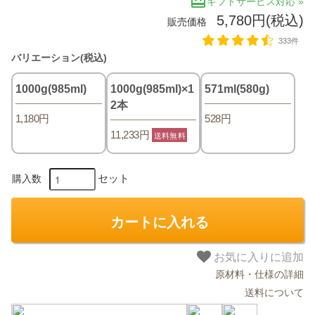
redeem
ギフトサービス対応 »
5,780円(税込)
販売価格
333件
バリエーション(税込)
1000g(985ml)
1000g(985ml)×1
571ml(580g)
2本
1,180円
528円
11,233円
送料無料
セット
購入数
カートに入れる
お気に入りに追加
原材料・仕様の詳細
送料について