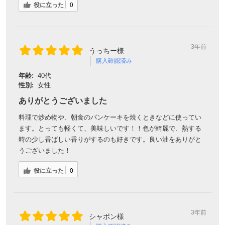
役に立った
0
3年前
うっちー様
購入確認済み
年齢:
40代
性別:
女性
ありがとうございました
料理で炒め物や、朝食のパンケーキを焼くときなどに使ってい
ます。とっても軽くて、美味しいです！！色が綺麗で、熱する
会員登録ありがとうございます！
時の少し香ばしい香りがするのも好きです。良い油をありがと
うございました！
＼ ご登録の感謝を込めて ／
新規会員様限定
特典クーポン
役に立った
0
新規会員様限定
300
今すぐ使える
円OFFクーポン
を
300
ご用意しました🎁
円OFF
3年前
シャボン様