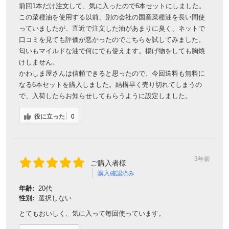
前回1本だけ注文して、気に入ったので6本セットにしました。
この菜種油を使用する以前、別の会社の国産菜種油を長い間使
っていましたが、直近で注文した油があまりに臭く、ネットで
口コミを見ても評価が悪かったのでこちらを試してみました。
匂いもマイルドな油で何にでも使えます。揚げ物をしても胸焼
けしません。
かわしま屋さんは信頼できると思ったので、今回送料も無料に
なる6本セットを購入しました。結構早く売り切れてしまうの
で、入荷したらお知らせしてもらうように設定しました。
役に立った
0
3年前
ご購入者様
購入確認済み
年齢:
20代
性別:
選択しない
とてもおいしく、気に入って毎回使っています。