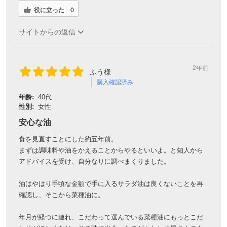
役に立った
0
サイトからの返信
2年前
ふう様
購入確認済み
年齢:
40代
性別:
女性
安心な油
食を見直すことにした約五年前。
まずは調味料や油をかえることからやるといいよ。と知人から
アドバイスを受け、自分なりに調べまくりました。
油はやはり手頃な金額で手に入るサラダ油は良くないことを再
確認し、そこから菜種油に。
年月が経つに連れ、こだわって選んでいる菜種油にもっとこだ