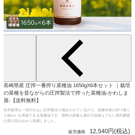
長崎県産 圧搾一番搾り菜種油 1650gX6本セット ｜栽培
の菜種を昔ながらの圧搾製法で搾った菜種油-かわしま
屋-【送料無料】
化学処理を一切行わない圧搾製法で抽出されているので、菜種本来の持つ香り
と味わいを堪能できる菜種油です。原料の菜種も遺伝子組換えでない契約農家
の菜の花のみから収穫しました。
12,540円(税込)
販売価格