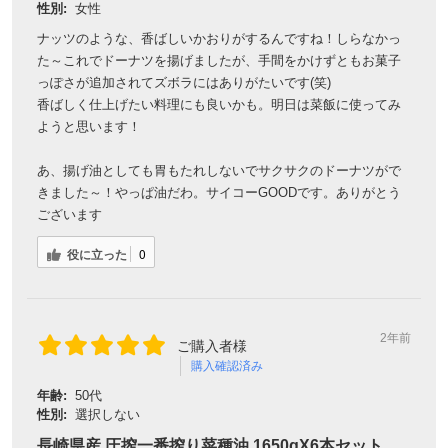
性別:
女性
ナッツのような、香ばしいかおりがするんですね！しらなかっ
た～これでドーナツを揚げましたが、手間をかけずともお菓子
っぽさが追加されてズボラにはありがたいです(笑)
香ばしく仕上げたい料理にも良いかも。明日は菜飯に使ってみ
ようと思います！
あ、揚げ油としても胃もたれしないでサクサクのドーナツがで
きました～！やっぱ油だわ。サイコーGOODです。ありがとう
ございます
役に立った
0
2年前
ご購入者様
購入確認済み
年齢:
50代
性別:
選択しない
長崎県産 圧搾一番搾り菜種油 1650gX6本セット