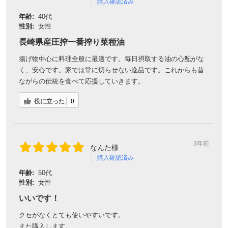
購入確認済み
年齢:
40代
性別:
女性
対象者：かわしま屋で初めてお買い物をされる方
長崎県産圧搾一番搾り菜種油
利用条件：3,000円以上のお買い物でご利用いただけます
ご利用回数：お一人様1回限り
揚げ物中心に料理全般に最適です。毎日摂取する油の心配がな
※他のクーポンとの併用はできません
く、安心です。家では常に切らせない逸品です。これからも昔
ながらの伝統を食べて応援していきます。
クーポンのご利用方法はこちら >>
役に立った
0
3年前
なんた様
購入確認済み
年齢:
50代
性別:
女性
いいです！
クセがなくとても使いやすいです。
また購入します。