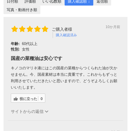
日付順
評価順
いいね数順
購入確認順 ↓
返信順
写真・動画付き順
10か月前
ご購入者様
購入確認済み
年齢:
60代以上
性別:
女性
国産の菜種油は安心です
キノコのマリネ液にはこの国産の菜種からつくられた油が欠か
せません。今、国産素材は本当に貴重です。これからもずっと
利用させていただきたいと思いますので、どうぞよろしくお願
いいたします。
役に立った
0
サイトからの返信