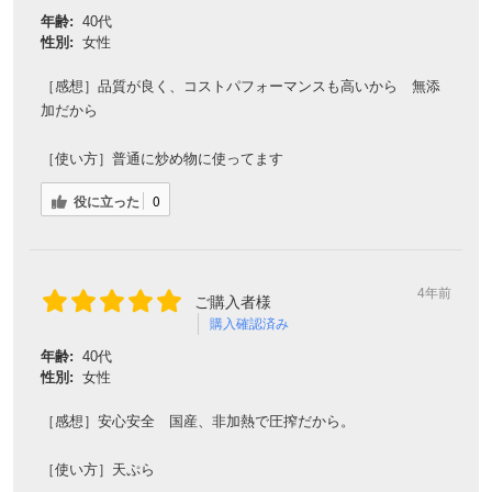
年齢:
40代
性別:
女性
［感想］品質が良く、コストパフォーマンスも高いから 無添
加だから
［使い方］普通に炒め物に使ってます
役に立った
0
4年前
ご購入者様
購入確認済み
年齢:
40代
性別:
女性
［感想］安心安全 国産、非加熱で圧搾だから。
［使い方］天ぷら