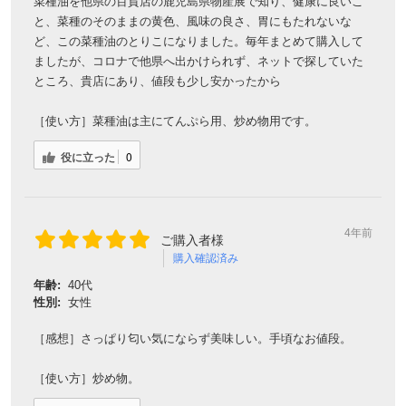
菜種油を他県の百貨店の鹿児島県物産展で知り、健康に良いこ
と、菜種のそのままの黄色、風味の良さ、胃にもたれないな
ど、この菜種油のとりこになりました。毎年まとめて購入して
ましたが、コロナで他県へ出かけられず、ネットで探していた
ところ、貴店にあり、値段も少し安かったから
［使い方］菜種油は主にてんぷら用、炒め物用です。
役に立った
0
4年前
ご購入者様
購入確認済み
年齢:
40代
性別:
女性
［感想］さっぱり匂い気にならず美味しい。手頃なお値段。
［使い方］炒め物。