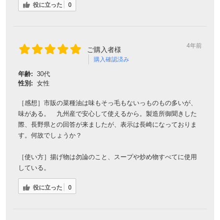
役に立った
0
4年前
ご購入者様
購入確認済み
年齢:
30代
性別:
女性
［感想］市販の菜種油は味もそっ毛もないっものもの多いが、
味がある。 九州産で安心して使えるから。製造所御聞きした
際、長野県との回答が来ましたが、表示は長崎になっておりま
す。何故でしょうか？
［使い方］揚げ物は勿論のこと、スープや炒め物すべてに使用
している。
役に立った
0