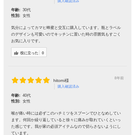
お気に入りです。
役に立った
0
対象者：かわしま屋で初めてお買い物をされる方
利用条件：3,000円以上のお買い物でご利用いただけます
ご利用回数：お一人様1回限り
※他のクーポンとの併用はできません
8年前
hitomi様
購入確認済み
年齢:
40代
クーポンのご利用方法はこちら >>
性別:
女性
喉が痛い時には必ずこのハチミツをスプーンでひとなめしてい
ます。何回か繰り返していると徐々に痛みが取れていくといっ
た感じです。我が家の必須アイテムなので切らさないようにし
ています。
役に立った
0
8年前
佳菜子様