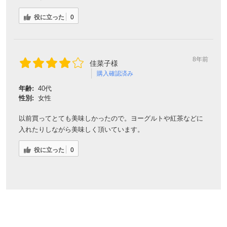
購入確認済み
年齢:
40代
性別:
女性
以前買ってとても美味しかったので。ヨーグルトや紅茶などに
入れたりしながら美味しく頂いています。
役に立った
0
太古の昔から一度も人の手の入っていない原生林。
その中に巣箱を置いて集められた蜂蜜です。
マヌーカ、カマヒ、ロータスメジャー、クローバーなど、野生の植
物がその年ごとに異なるバランスで花を咲かせます。