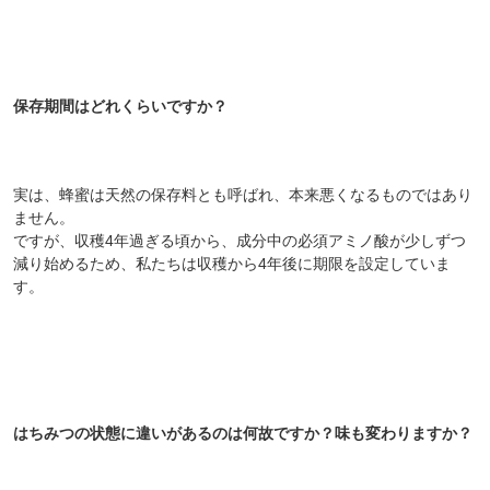
実は、蜂蜜は天然の保存料とも呼ばれ、本来悪くなるものではあり
ません。
ですが、収穫4年過ぎる頃から、成分中の必須アミノ酸が少しずつ
減り始めるため、私たちは収穫から4年後に期限を設定していま
す。
はちみつの状態に違いがあるのは何故ですか？味も変わりますか？
第一に現地の天候、さらに開花状況の良し悪しや保管時の温度によ
って、蜂蜜の味や質感に違いが生じることがあります。
人工的な処理を抑えた蜂蜜は生きています。
味や質感の違いもすべて自然の恵み。安心してお召し上がりくださ
い。