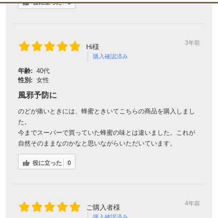
年齢:
40代
性別:
女性
風邪予防に
のどが痛いときには、蜂蜜ときいてこちらの商品を購入しまし
た。
今までスーパーで買っていた蜂蜜の味とは違いました。これが
自然そのままなのかなと思いながらいただいています。
役に立った
0
4年前
ご購入者様
購入確認済み
年齢:
40代
性別:
女性
喉が粘ついた時に小さじ1ペロッと舐め、
その後温い白湯を飲んでます。
美味しく優しい蜂蜜の味にも癒されます。