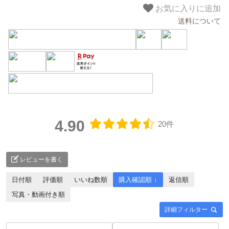
4.90
20件
レビューを書く
日付順
評価順
いいね数順
購入確認順 ↓
返信順
写真・動画付き順
詳細フィルター
在庫切れ商品
の
再入荷
通知を
受け取る