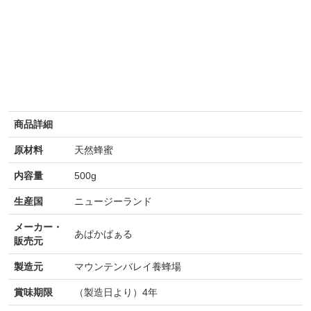
商品詳細
原材料
天然蜂蜜
内容量
500g
生産国
ニュージーランド
メーカー・
あぱかばぁる
販売元
製造元
マウンテンバレイ養蜂場
賞味期限
（製造日より）4年
熱量325kcal、たんぱく質0.4g、脂質0g、炭水化物
栄養成分表
79.6g、食塩相当量0.03g
示
(100gあたり)