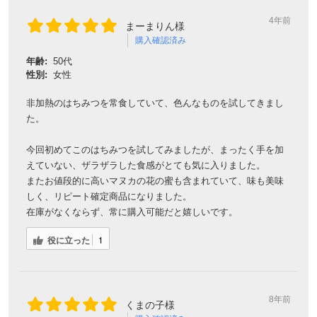
非加熱のはちみつを常食していて、色んなものを試してきまし
た。
今回初めてこのはちみつを試してみましたが、まったく手を加
えていない、ザラザラした食感がとても気に入りました。
またお値段的に高いマヌカの花の蜜も含まれていて、味も美味
しく、リピート確定商品になりました。
在庫がなくならず、常に購入可能だと嬉しいです。
役に立った
1
会員登録ありがとうございます！
8年前
くまの子様
＼ ご登録の感謝を込めて ／
購入確認済み
新規会員様限定
特典クーポン
年齢:
30代
新規会員様限定
性別:
女性
300
今すぐ使える
円OFFクーポン
を
300
気分によってカマヒ蜂蜜と交互に購入しています。瓶とラベル
ご用意しました🎁
円OFF
のデザインも可愛いのでキッチンに置いた時の雰囲気もすごく