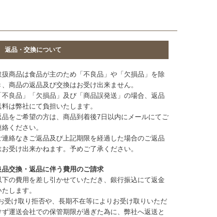
返品・交換について
取扱商品は食品が主のため「不良品」や「欠損品」を除
き、商品の返品及び交換はお受け出来ません。
「不良品」「欠損品」及び「商品誤発送」の場合、返品
送料は弊社にて負担いたします。
返品をご希望の方は、商品到着後7日以内にメールにてご
連絡ください。
ご連絡なきご返品及び上記期限を経過した場合のご返品
はお受け出来かねます。予めご了承ください。
良品交換・返品に伴う費用のご請求
以下の費用を差し引かせていただき、銀行振込にて返金
いたします。
(お受け取り拒否や、長期不在等によりお受け取りいただ
けず運送会社での保管期限が過ぎた為に、弊社へ返送と