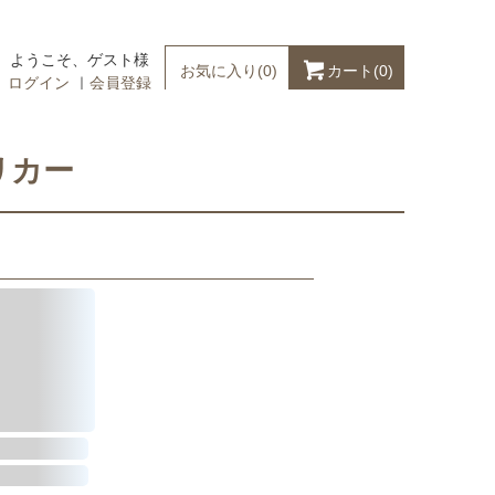
ようこそ、ゲスト様
カート(
0
)
お気に入り(
0
)
ログイン
｜
会員登録
リカー