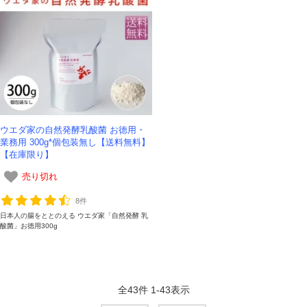
ウエダ家の自然発酵乳酸菌 お徳用・
業務用 300g*個包装無し【送料無料】
【在庫限り】
売り切れ
8件
日本人の腸をととのえる ウエダ家「自然発酵 乳
酸菌」お徳用300g
全
43
件
1
-
43
表示