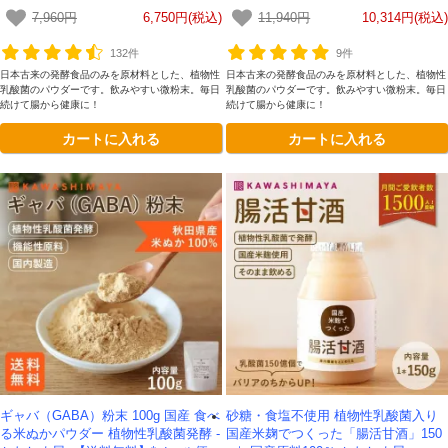
菌 粉末100g×2袋セット-かわしま屋-
菌 粉末100g×3袋セット-かわしま屋-
7,960円
6,750円(税込)
11,940円
10,314円(税込)
【送料無料】 *メール便での発送*
【送料無料】 *メール便での発送*
132件
9件
日本古来の発酵食品のみを原材料とした、植物性
日本古来の発酵食品のみを原材料とした、植物性
乳酸菌のパウダーです。飲みやすい微粉末。毎日
乳酸菌のパウダーです。飲みやすい微粉末。毎日
続けて腸から健康に！
続けて腸から健康に！
カートに入れる
カートに入れる
ギャバ（GABA）粉末 100g 国産 食べ
砂糖・食塩不使用 植物性乳酸菌入り
る米ぬかパウダー 植物性乳酸菌発酵 -
国産米麹でつくった「腸活甘酒」150