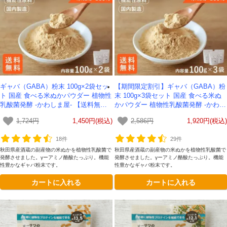
ギャバ（GABA）粉末 100g×2袋セッ
【期間限定割引】ギャバ（GABA）粉
ト 国産 食べる米ぬかパウダー 植物性
末 100g×3袋セット 国産 食べる米ぬ
乳酸菌発酵 -かわしま屋- 【送料無
かパウダー 植物性乳酸菌発酵 -かわし
料】*メール便での発送*テレビで紹介
ま屋- 【送料無料】*メール便での発送
1,724円
1,450円(税込)
2,586円
1,920円(税込)
*テレビで紹介
18件
29件
秋田県産酒蔵の副産物の米ぬかを植物性乳酸菌で
秋田県産酒蔵の副産物の米ぬかを植物性乳酸菌で
発酵させました。γーアミノ酪酸たっぷり。機能
発酵させました。γーアミノ酪酸たっぷり。機能
性豊かなギャバ粉末です。
性豊かなギャバ粉末です。
カートに入れる
カートに入れる