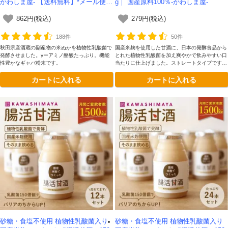
かわしま屋- 【送料無料】*メール便で
g｜ 国産原料100％-かわしま屋-
の発送*テレビで紹介
862円(税込)
279円(税込)
188件
50件
秋田県産酒蔵の副産物の米ぬかを植物性乳酸菌で
国産米麹を使用した甘酒に、日本の発酵食品から
発酵させました。γーアミノ酪酸たっぷり。機能
とれた植物性乳酸菌を加え爽やかで飲みやすい口
性豊かなギャバ粉末です。
当たりに仕上げました。ストレートタイプですの
で希釈せずにこのままでもお飲みいただけます。
カートに入れる
カートに入れる
砂糖・食塩不使用 植物性乳酸菌入り
砂糖・食塩不使用 植物性乳酸菌入り