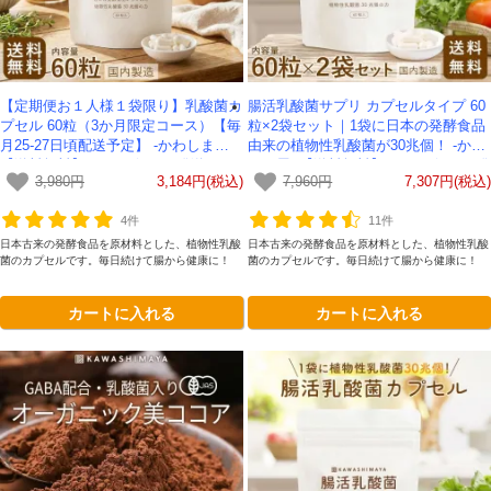
【定期便お１人様１袋限り】乳酸菌カ
腸活乳酸菌サプリ カプセルタイプ 60
プセル 60粒（3か月限定コース）【毎
粒×2袋セット｜1袋に日本の発酵食品
月25-27日頃配送予定】 -かわしま屋-
由来の植物性乳酸菌が30兆個！ -かわ
【送料無料】*メール便での発送*
しま屋- 【送料無料】*メール便での発
3,980円
3,184円(税込)
7,960円
7,307円(税込)
送*
4件
11件
日本古来の発酵食品を原材料とした、植物性乳酸
日本古来の発酵食品を原材料とした、植物性乳酸
菌のカプセルです。毎日続けて腸から健康に！
菌のカプセルです。毎日続けて腸から健康に！
カートに入れる
カートに入れる