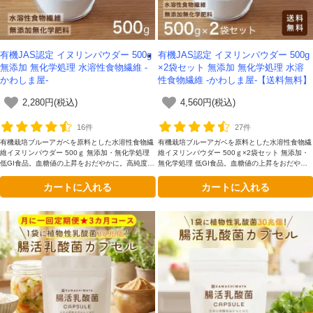
有機JAS認定 イヌリンパウダー 500g
有機JAS認定 イヌリンパウダー 500g
無添加 無化学処理 水溶性食物繊維 -
×2袋セット 無添加 無化学処理 水溶
かわしま屋-
性食物繊維 -かわしま屋-【送料無料】
2,280円(税込)
4,560円(税込)
16件
27件
有機栽培ブルーアガベを原料とした水溶性食物繊
有機栽培ブルーアガベを原料とした水溶性食物繊
維イヌリンパウダー 500ｇ 無添加・無化学処理
維イヌリンパウダー 500ｇ×2袋セット 無添加・
低GI食品。血糖値の上昇をおだやかに。高純度の
無化学処理 低GI食品。血糖値の上昇をおだやか
水溶性食物繊維イヌリンを90％以上含有。使い
に。高純度の水溶性食物繊維イヌリンを90％以
カートに入れる
カートに入れる
切りやすい500g。
上含有。使い切りやすい500gのお得なセット。