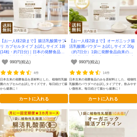
【お一人様2袋まで】腸活乳酸菌サプ
【お一人様2袋まで】オーガニック腸
リ カプセルタイプ お試しサイズ 1袋
活乳酸菌パウダー お試しサイズ 20g
(14粒・約7日分)｜日本の発酵食品由
（約7日分）1袋に発酵食品由来の植
来の植物性乳酸菌7兆個入り -かわし
物性乳酸菌6兆個入り！有機JAS認定
990円(税込)
990円(税込)
ま屋- 【送料無料】*メール便での発送
-かわしま屋- 【送料無料】 *メール便
*
での発送*
4件
14件
日本古来の発酵食品を原材料とした、植物性乳酸
日本古来の発酵食品のみを原材料とした、植物性
会員登録ありがとうございます！
菌のカプセルのお試しサイズです。毎日続けて腸
乳酸菌のパウダーのお試しタイプです。飲みやす
から健康に！
い微粉末。毎日続けて腸から健康に！
＼ ご登録の感謝を込めて ／
カートに入れる
カートに入れる
新規会員様限定
特典クーポン
新規会員様限定
300
今すぐ使える
円OFFクーポン
を
300
ご用意しました🎁
円OFF