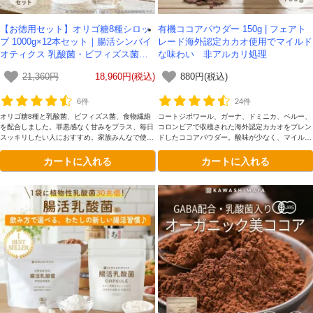
【お徳用セット】オリゴ糖8種シロッ
有機ココアパウダー 150g | フェアト
プ 1000g×12本セット｜腸活シンバイ
レード海外認定カカオ使用でマイルド
オティクス 乳酸菌・ビフィズス菌・
な味わい 非アルカリ処理
食物繊維プラス -かわしま屋-【送料無
21,360円
18,960円(税込)
880円(税込)
料】
6件
24件
オリゴ糖8種と乳酸菌、ビフィズス菌、食物繊維
コートジポワール、ガーナ、ドミニカ、ペルー、
を配合しました。罪悪感なく甘みをプラス、毎日
コロンビアで収穫された海外認定カカオをブレン
スッキリしたい人におすすめ。家族みんなで使い
ドしたココアパウダー。酸味が少なく、マイルド
たいボトルタイプです。
な味わいです。
カートに入れる
カートに入れる