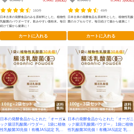
3,980円
3,582円(税込)
3,980円
3,582円(税込)
での発送*
160件
49件
日本古来の発酵食品のみを原材料とした、植物性
日本古来の発酵食品を原材料とした、植物性乳酸
乳酸菌のパウダーです。飲みやすい微粉末。毎日
菌のカプセルです。毎日続けて腸から健康に！
続けて腸から健康に！
カートに入れる
カートに入れる
日本の発酵食品からとれた「オーガニ
日本の発酵食品からとれた「オーガニ
ック腸活乳酸菌パウダー」 1袋に植物
ック腸活乳酸菌パウダー」 1袋に植物
性乳酸菌30兆個！有機JAS認定 乳酸
性乳酸菌30兆個！有機JAS認定 乳酸