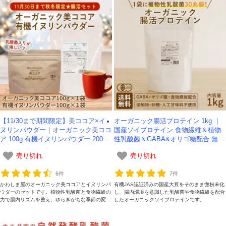
【11/30まで期間限定】美ココア×イ
オーガニック腸活プロテイン 1kg ｜
ヌリンパウダー｜オーガニック美ココ
国産ソイプロテイン 食物繊維＆植物
ア 100g 有機イヌリンパウダー 200g
性乳酸菌＆GABA&オリゴ糖配合 無添
秋冬限定腸活セット-かわしま屋-
加・砂糖不使用 人工甘味料不使用 -か
売り切れ
売り切れ
わしま屋- 【送料無料】
6件
7件
かわしま屋のオーガニック美ココアとイヌリンパ
有機JAS認証済みの国産大豆をそのまま微粉末化
ウダーのセットです。植物性乳酸菌と食物繊維の
し、腸内環境を意識した乳酸菌や食物繊維を配合
力で腸内リズムを整え、ゆらぎがちな季節の変わ
したオーガニックソイプロテインです。
り目をサポートしてくれます。