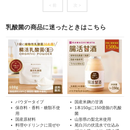
< 前
次 >
乳酸菌の商品に迷ったときはこちら
パウダータイプ
国産米麹の甘酒
保存料・香料・糖類不使
1本150gに150億個の乳酸
用
菌
国産原材料
山形県の梨北米使用
料理やドリンクに混ぜや
尾白川の伏流水で仕込み