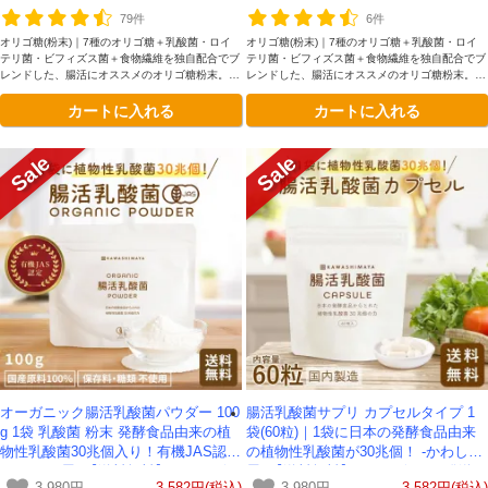
79件
6件
オリゴ糖(粉末)｜7種のオリゴ糖＋乳酸菌・ロイ
オリゴ糖(粉末)｜7種のオリゴ糖＋乳酸菌・ロイ
テリ菌・ビフィズス菌＋食物繊維を独自配合でブ
テリ菌・ビフィズス菌＋食物繊維を独自配合でブ
レンドした、腸活にオススメのオリゴ糖粉末。ヨ
レンドした、腸活にオススメのオリゴ糖粉末。ヨ
ーグルトや飲み物にぴったりな、ほんのり優しい
ーグルトや飲み物にぴったりな、ほんのり優しい
カートに入れる
カートに入れる
甘み。
甘み。
オーガニック腸活乳酸菌パウダー 100
腸活乳酸菌サプリ カプセルタイプ 1
g 1袋 乳酸菌 粉末 発酵食品由来の植
袋(60粒)｜1袋に日本の発酵食品由来
物性乳酸菌30兆個入り！有機JAS認定
の植物性乳酸菌が30兆個！ -かわしま
-かわしま屋- 【送料無料】 *メール便
屋- 【送料無料】*メール便での発送*