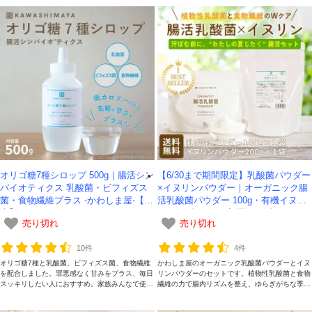
オリゴ糖7種シロップ 500g｜腸活シン
【6/30まで期間限定】乳酸菌パウダー
バイオティクス 乳酸菌・ビフィズス
×イヌリンパウダー｜オーガニック腸
菌・食物繊維プラス -かわしま屋-【終
活乳酸菌パウダー 100g・有機イヌリ
売】
ンパウダー 200g 初夏の腸活セット -
売り切れ
売り切れ
かわしま屋-【送料無料】*メール便で
の発送*
10件
4件
オリゴ糖7種と乳酸菌、ビフィズス菌、食物繊維
かわしま屋のオーガニック乳酸菌パウダーとイヌ
を配合しました。罪悪感なく甘みをプラス、毎日
リンパウダーのセットです。植物性乳酸菌と食物
スッキリしたい人におすすめ。家族みんなで使い
繊維の力で腸内リズムを整え、ゆらぎがちな季節
たいボトルタイプです。
の変わり目をサポートしてくれます。