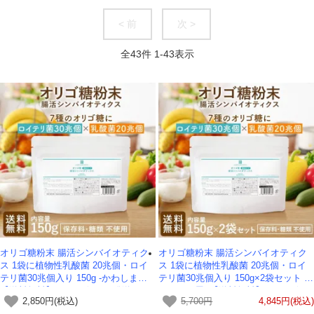
< 前
次 >
全
43
件
1
-
43
表示
オリゴ糖粉末 腸活シンバイオティク
オリゴ糖粉末 腸活シンバイオティク
ス 1袋に植物性乳酸菌 20兆個・ロイ
ス 1袋に植物性乳酸菌 20兆個・ロイ
テリ菌30兆個入り 150g -かわしま屋-
テリ菌30兆個入り 150g×2袋セット -
【送料無料】*メール便での発送*
かわしま屋- 【送料無料】*メール便で
2,850円(税込)
5,700円
4,845円(税込)
の発送*