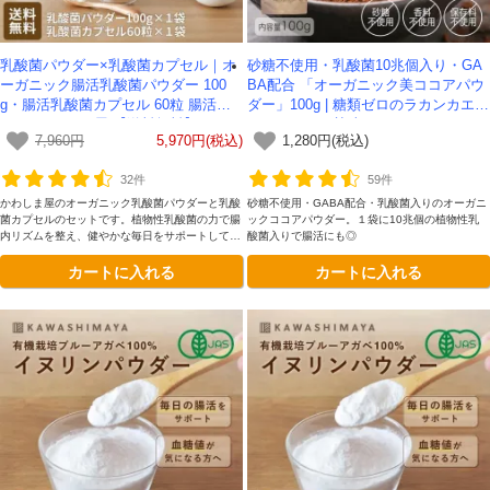
乳酸菌パウダー×乳酸菌カプセル｜オ
砂糖不使用・乳酸菌10兆個入り・GA
ーガニック腸活乳酸菌パウダー 100
BA配合 「オーガニック美ココアパウ
g・腸活乳酸菌カプセル 60粒 腸活セ
ダー」100g | 糖類ゼロのラカンカエキ
ット -かわしま屋-【送料無料】*メー
スでほのかな甘味 アイスココア ホッ
7,960円
5,970円(税込)
1,280円(税込)
ル便での発送*
トチョコレート作りにおすすめ -かわ
しま屋-
32件
59件
かわしま屋のオーガニック乳酸菌パウダーと乳酸
砂糖不使用・GABA配合・乳酸菌入りのオーガニ
菌カプセルのセットです。植物性乳酸菌の力で腸
ックココアパウダー。１袋に10兆個の植物性乳
内リズムを整え、健やかな毎日をサポートしてく
酸菌入りで腸活にも◎
れます。
カートに入れる
カートに入れる