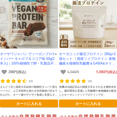
オーサワジャパン ヴィーガンプロテ
オーガニック腸活プロテイン 280g×3
インバー キャロブ＆ココア味 60g(2
袋セット ｜国産ソイプロテイン 食物
本入)｜100%植物性で卵・乳製品不使
繊維＆植物性乳酸菌＆GABA&オリゴ
用 小麦不使用/無添加・砂糖不使用/タ
糖配合 無添加・砂糖不使用 人工甘味
298円(税込)
5,940円
5,880円(税込)
ンパク質量約12g
料不使用 -かわしま屋- 【送料無料】
5件
3件
えんどう豆と国産大豆由来の植物性タンパク質を
有機JAS認証済みの国産大豆をそのまま微粉末化
ベースに、人工甘味料を使わず自然素材の甘みで
し、腸内環境を意識した乳酸菌や食物繊維を配合
仕上げた、オーツ麦のザクザク食感と良質なタン
したオーガニックソイプロテインです。
パク質（約12g）を手軽に楽しめる無添加ヴィー
カートに入れる
カートに入れる
ガンプロテインバーです。