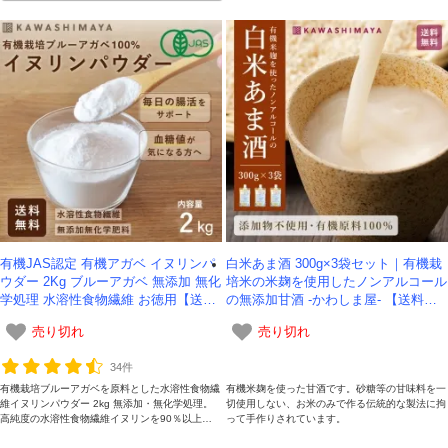
有機JAS認定 有機アガベ イヌリンパ
白米あま酒 300g×3袋セット｜有機栽
ウダー 2Kg ブルーアガベ 無添加 無化
培米の米麹を使用したノンアルコール
学処理 水溶性食物繊維 お徳用【送料
の無添加甘酒 -かわしま屋- 【送料無
無料】【在庫限り】
料】*メール便での発送*
売り切れ
売り切れ
34件
有機栽培ブルーアガベを原料とした水溶性食物繊
有機米麹を使った甘酒です。砂糖等の甘味料を一
維イヌリンパウダー 2kg 無添加・無化学処理。
切使用しない、お米のみで作る伝統的な製法に拘
高純度の水溶性食物繊維イヌリンを90％以上含
って手作りされています。
有。お徳用2kgです。