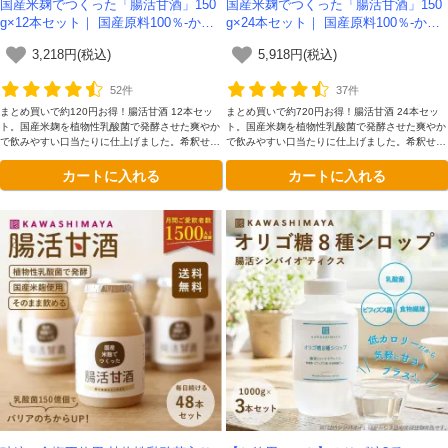
国産米麹でつくった「腸活甘酒」150
国産米麹でつくった「腸活甘酒」150
g×12本セット｜ 国産原料100％-かわ
g×24本セット｜ 国産原料100％-かわ
しま屋-
しま屋-
3,218円(税込)
5,918円(税込)
52件
37件
まとめ買いで約120円お得！腸活甘酒 12本セッ
まとめ買いで約720円お得！腸活甘酒 24本セッ
ト。国産米麹を植物性乳酸菌で発酵させた爽やか
ト。国産米麹を植物性乳酸菌で発酵させた爽やか
で飲みやすい口当たりに仕上げました。希釈せず
で飲みやすい口当たりに仕上げました。希釈せず
飲めるストレートタイプ。
飲めるストレートタイプ。
カートに入れる
カートに入れる