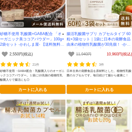
砂糖不使用 乳酸菌×GABA配合 「オ
腸活乳酸菌サプリ カプセルタイプ 60
ーガニック美ココアパウダー」100g×
粒×3袋セット｜1袋に日本の発酵食品
2袋セット -かわしま屋- 【送料無料】
由来の植物性乳酸菌が30兆個！ -かわ
*メール便での発送*
しま屋- 【送料無料】*メール便での発
2,550円(税込)
11,940円
10,960円(税込)
送*
21件
3件
砂糖不使用・GABA配合・乳酸菌入りのオーガニ
日本古来の発酵食品を原材料とした、植物性乳酸
ックココアパウダー。１袋に10兆個の植物性乳
菌のカプセルです。毎日続けて腸から健康に！
酸菌入りで腸活にも◎
カートに入れる
カートに入れる