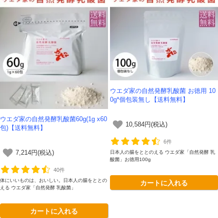
ウエダ家の自然発酵乳酸菌 お徳用 10
0g*個包装無し【送料無料】
ウエダ家の自然発酵乳酸菌60g(1g x60
10,584円(税込)
包)【送料無料】
6件
日本人の腸をととのえる ウエダ家「自然発酵 乳
7,214円(税込)
酸菌」お徳用100g
40件
体にいいものは、おいしい。日本人の腸をととの
カートに入れる
える ウエダ家「自然発酵 乳酸菌」
カートに入れる