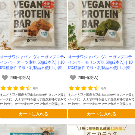
オーサワジャパン ヴィーガンプロテ
オーサワジャパン ヴィーガンプロテ
インバー オーツ麦味 60g(2本入)｜10
インバー モリンガ味 60g(2本入)｜10
0%植物性で卵・乳製品不使用 小麦不
0%植物性で卵・乳製品不使用 小麦不
使用/無添加・砂糖不使用/タンパク質
使用/無添加・砂糖不使用/タンパク質
298円(税込)
298円(税込)
量約13g
量約12g
6件
6件
えんどう豆と国産大豆由来の植物性タンパク質を
えんどう豆と国産大豆由来の植物性タンパク質を
ベースに、人工甘味料を使わず自然素材の甘みで
ベースに、人工甘味料を使わず自然素材の甘みで
仕上げた、オーツ麦のザクザク食感と良質なタン
仕上げた、オーツ麦のザクザク食感と良質なタン
パク質（約12g）を手軽に楽しめる無添加ヴィー
パク質（約12g）を手軽に楽しめる無添加ヴィー
カートに入れる
カートに入れる
ガンプロテインバーです。
ガンプロテインバーです。