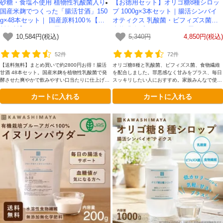
砂糖・食塩不使用 植物性乳酸菌入り
【お徳用セット】オリゴ糖8種シロッ
国産米麹でつくった「腸活甘酒」150
プ 1000g×3本セット｜腸活シンバイ
g×48本セット｜ 国産原料100％【送
オティクス 乳酸菌・ビフィズス菌・
料無料】-かわしま屋-
食物繊維プラス -かわしま屋-
10,584円(税込)
5,340円
4,850円(税込)
52件
72件
【送料無料】まとめ買いで約2800円お得！腸活
オリゴ糖8種と乳酸菌、ビフィズス菌、食物繊維
甘酒 48本セット。国産米麹を植物性乳酸菌で発
を配合しました。罪悪感なく甘みをプラス、毎日
酵させた爽やかで飲みやすい口当たりに仕上げま
スッキリしたい人におすすめ。家族みんなで使い
した。希釈せず飲めるストレートタイプ。
たいボトルタイプです。
カートに入れる
カートに入れる