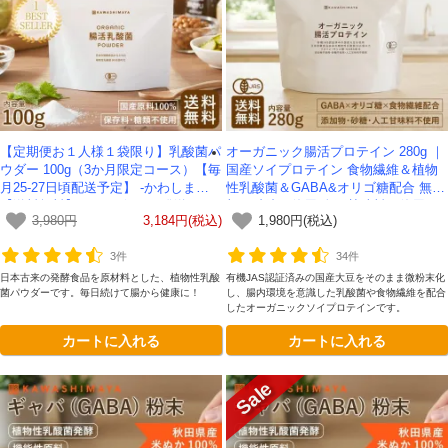
対象者：かわしま屋で初めてお買い物をされる方
利用条件：3,000円以上のお買い物でご利用いただけます
ご利用回数：お一人様1回限り
※他のクーポンとの併用はできません
【定期便お１人様１袋限り】乳酸菌パ
オーガニック腸活プロテイン 280g ｜
ウダー 100g（3か月限定コース）【毎
国産ソイプロテイン 食物繊維＆植物
月25-27日頃配送予定】 -かわしま屋-
性乳酸菌＆GABA&オリゴ糖配合 無添
クーポンのご利用方法はこちら >>
【送料無料】*メール便での発送*
加・砂糖不使用 人工甘味料不使用 -か
3,980円
3,184円(税込)
1,980円(税込)
わしま屋- 【送料無料】*メール便での
発送*
3件
34件
日本古来の発酵食品を原材料とした、植物性乳酸
有機JAS認証済みの国産大豆をそのまま微粉末化
菌パウダーです。毎日続けて腸から健康に！
し、腸内環境を意識した乳酸菌や食物繊維を配合
したオーガニックソイプロテインです。
カートに入れる
カートに入れる