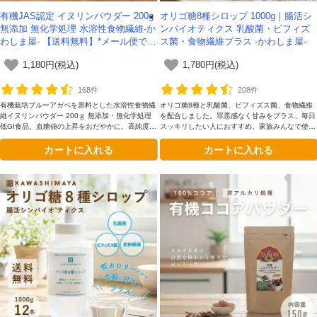
有機JAS認定 イヌリンパウダー 200g
オリゴ糖8種シロップ 1000g｜腸活シ
無添加 無化学処理 水溶性食物繊維-か
ンバイオティクス 乳酸菌・ビフィズ
わしま屋- 【送料無料】*メール便での
ス菌・食物繊維プラス -かわしま屋-
発送*
1,180円(税込)
1,780円(税込)
168件
208件
有機栽培ブルーアガベを原料とした水溶性食物繊
オリゴ糖8種と乳酸菌、ビフィズス菌、食物繊維
維イヌリンパウダー 200ｇ 無添加・無化学処理
を配合しました。罪悪感なく甘みをプラス、毎日
低GI食品。血糖値の上昇をおだやかに。高純度の
スッキリしたい人におすすめ。家族みんなで使い
水溶性食物繊維イヌリンを90％以上含有。大人
たいボトルタイプです。
カートに入れる
カートに入れる
気の200g。