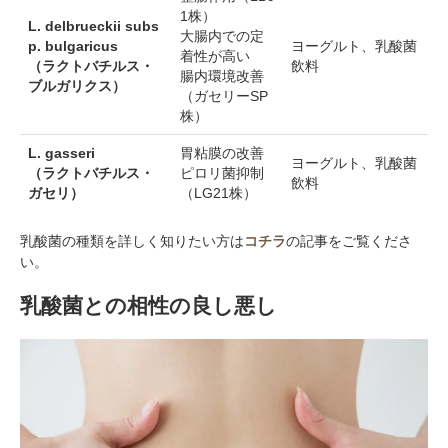
1株）
L. delbrueckii subs
大腸内での定
p. bulgaricus
ヨーグルト、乳酸菌
着性が高い
（ラクトバチルス・
飲料
腸内環境改善
ブルガリクス）
（ガセリーSP
株）
L. gasseri
胃粘膜の改善
ヨーグルト、乳酸菌
（ラクトバチルス・
ピロリ菌抑制
飲料
ガセリ）
（LG21株）
乳酸菌の種類を詳しく知りたい方は
コチラ
の記事をご覧くださ
い。
乳酸菌との相性の良し悪し