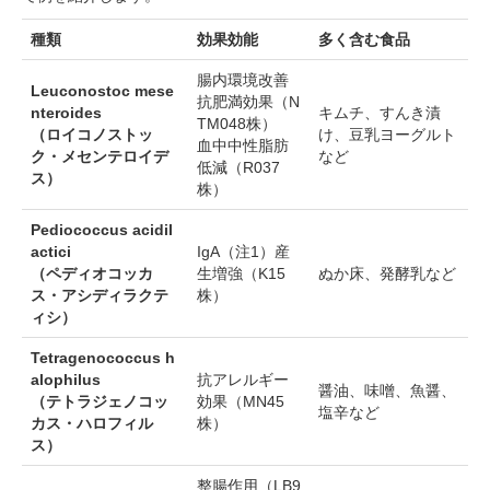
種類
効果効能
多く含む食品
腸内環境改善
Leuconostoc mese
抗肥満効果（N
nteroides
キムチ、すんき漬
TM048株）
（ロイコノストッ
け、豆乳ヨーグルト
血中中性脂肪
ク・メセンテロイデ
など
低減（R037
ス）
株）
Pediococcus acidil
actici
IgA（注1）産
（ペディオコッカ
生増強（K15
ぬか床、発酵乳など
ス・アシディラクテ
株）
ィシ）
Tetragenococcus h
alophilus
抗アレルギー
醤油、味噌、魚醤、
（テトラジェノコッ
効果（MN45
塩辛など
カス・ハロフィル
株）
ス）
整腸作用（LB9