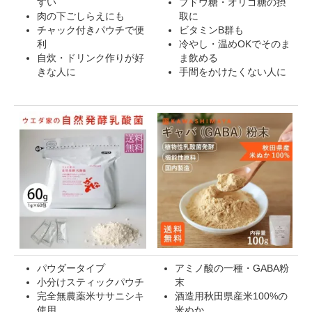
すい
ブドウ糖・オリゴ糖の摂
肉の下ごしらえにも
取に
チャック付きパウチで便
ビタミンB群も
利
冷やし・温めOKでそのま
自炊・ドリンク作りが好
ま飲める
きな人に
手間をかけたくない人に
パウダータイプ
アミノ酸の一種・GABA粉
小分けスティックパウチ
末
完全無農薬米ササニシキ
酒造用秋田県産米100%の
使用
米ぬか