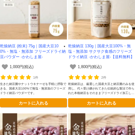
乾燥納豆 (粉末) 75g｜国産大豆10
乾燥納豆 130g｜国産大豆100%・無
0%・無塩・無添加 フリーズドライ納
塩・無添加 サクサク食感のフリーズ
豆パウダー -かわしま屋-
ドライ納豆 -かわしま屋-【送料無料】
1,000円(税込)
1,800円(税込)
1件
2件
生きた納豆菌やナットウキナーゼを手軽に摂取で
乾燥納豆は、厳選した国産大豆と納豆菌のみを使
きる、国産大豆100%で無塩・無添加のフリーズ
用し、代々受け継がれてきた伝統的な製法で作ら
ドライ納豆パウダーです。
れた本格納豆をそのままフリーズドライ加工した
自然派食品です。
カートに入れる
カートに入れる