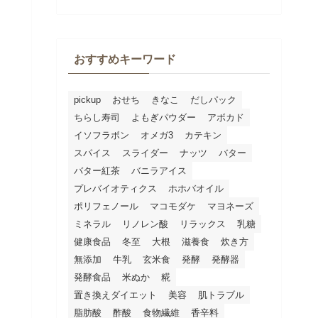
おすすめキーワード
pickup
おせち
きなこ
だしパック
ちらし寿司
よもぎパウダー
アボカド
イソフラボン
オメガ3
カテキン
スパイス
スライダー
ナッツ
バター
バター紅茶
バニラアイス
プレバイオティクス
ホホバオイル
ポリフェノール
マコモダケ
マヨネーズ
ミネラル
リノレン酸
リラックス
乳糖
健康食品
冬至
大根
滋養食
炊き方
無添加
牛乳
玄米食
発酵
発酵器
発酵食品
米ぬか
糀
置き換えダイエット
美容
肌トラブル
脂肪酸
酢酸
食物繊維
香辛料