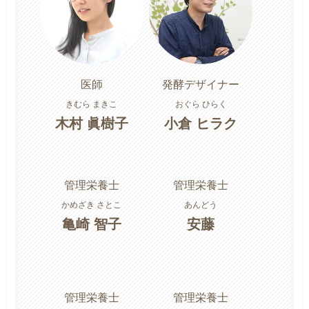
医師
発酵デザイナー
きむら まきこ
おぐら ひらく
木村 眞樹子
小倉 ヒラク
管理栄養士
管理栄養士
かめざき さとこ
あんどう
亀崎 智子
安藤
管理栄養士
管理栄養士