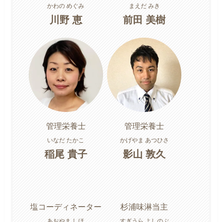
かわの めぐみ
まえだ みき
川野 恵
前田 美樹
管理栄養士
管理栄養士
いなだ たかこ
かげやま あつひさ
稲尾 貴子
影山 敦久
塩コーディネーター
杉浦味淋当主
あおやま しほ
すぎうら よしのぶ