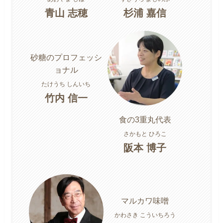
青山 志穂
杉浦 嘉信
砂糖のプロフェッシ
ョナル
たけうち しんいち
竹内 信一
食の3重丸代表
さかもと ひろこ
阪本 博子
マルカワ味噌
かわさき こういちろう