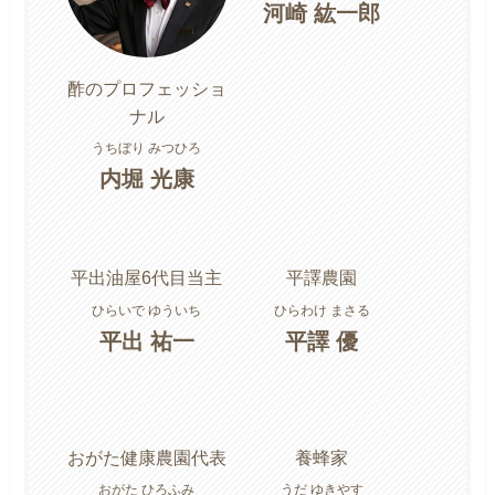
河崎 紘一郎
酢のプロフェッショ
ナル
うちぼり みつひろ
内堀 光康
平出油屋6代目当主
平譯農園
ひらいで ゆういち
ひらわけ まさる
平出 祐一
平譯 優
おがた健康農園代表
養蜂家
おがた ひろふみ
うだ ゆきやす