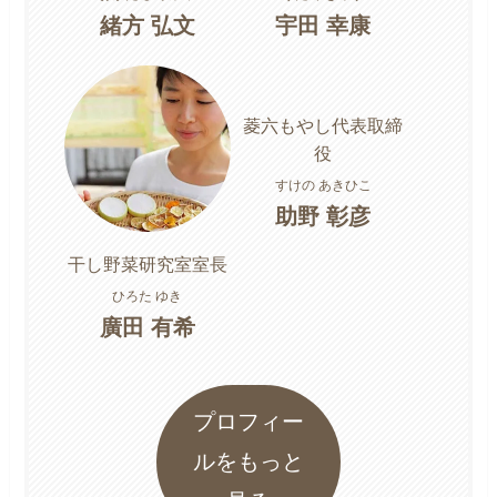
緒方 弘文
宇田 幸康
菱六もやし代表取締
役
すけの あきひこ
助野 彰彦
干し野菜研究室室長
ひろた ゆき
廣田 有希
プロフィー
ルをもっと