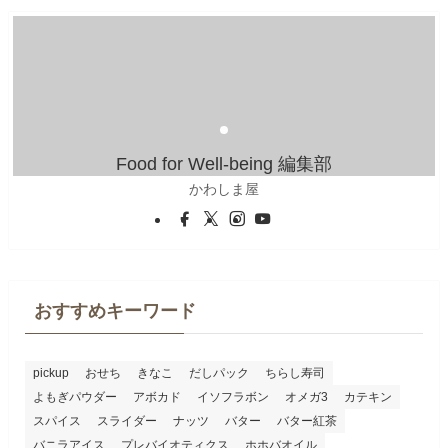
Food for Well-being 編集部
かわしま屋
おすすめキーワード
pickup
おせち
きなこ
だしパック
ちらし寿司
よもぎパウダー
アボカド
イソフラボン
オメガ3
カテキン
スパイス
スライダー
ナッツ
バター
バター紅茶
バニラアイス
プレバイオティクス
ホホバオイル