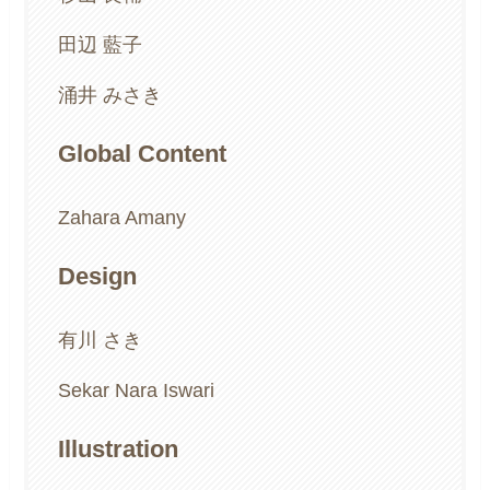
田辺 藍子
涌井 みさき
Global Content
Zahara Amany
Design
有川 さき
Sekar Nara Iswari
Illustration