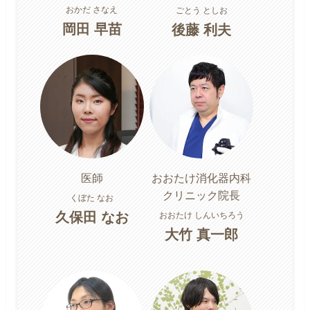
おかだ さなえ
ごとう としお
岡田 早苗
後藤 利夫
医師
おおたけ消化器内科
クリニック院長
くぼた なお
久保田 なお
おおたけ しんいちろう
大竹 真一郎