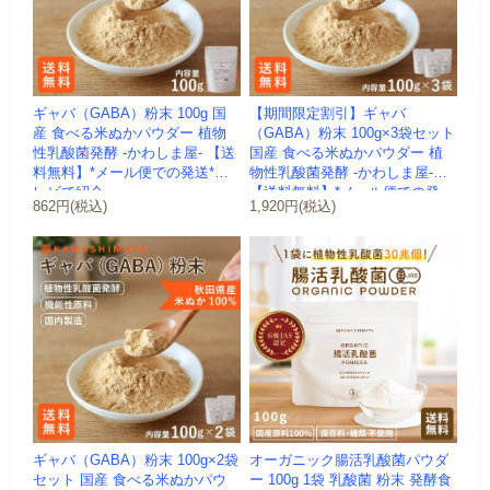
ギャバ（GABA）粉末 100g 国
【期間限定割引】ギャバ
産 食べる米ぬかパウダー 植物
（GABA）粉末 100g×3袋セット
性乳酸菌発酵 -かわしま屋- 【送
国産 食べる米ぬかパウダー 植
料無料】*メール便での発送*テ
物性乳酸菌発酵 -かわしま屋-
レビで紹介
【送料無料】*メール便での発
862円(税込)
1,920円(税込)
送...
ギャバ（GABA）粉末 100g×2袋
オーガニック腸活乳酸菌パウダ
セット 国産 食べる米ぬかパウ
ー 100g 1袋 乳酸菌 粉末 発酵食