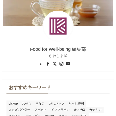
Food for Well-being 編集部
かわしま屋
おすすめキーワード
pickup
おせち
きなこ
だしパック
ちらし寿司
よもぎパウダー
アボカド
イソフラボン
オメガ3
カテキン
スパイス
スライダー
ナッツ
バター
バター紅茶