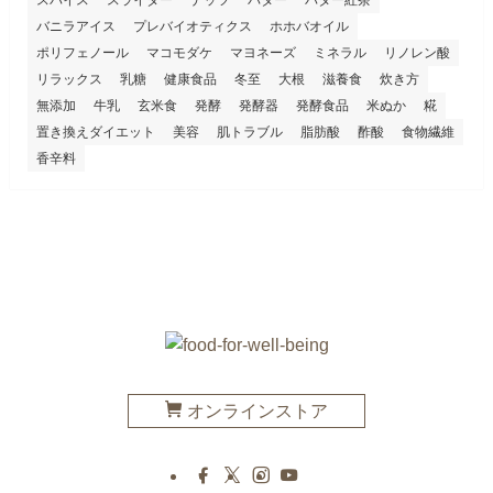
バニラアイス
プレバイオティクス
ホホバオイル
ポリフェノール
マコモダケ
マヨネーズ
ミネラル
リノレン酸
リラックス
乳糖
健康食品
冬至
大根
滋養食
炊き方
無添加
牛乳
玄米食
発酵
発酵器
発酵食品
米ぬか
糀
置き換えダイエット
美容
肌トラブル
脂肪酸
酢酸
食物繊維
香辛料
オンラインストア