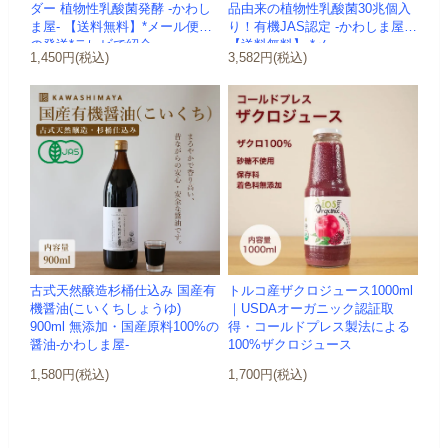
ダー 植物性乳酸菌発酵 -かわし
品由来の植物性乳酸菌30兆個入
ま屋- 【送料無料】*メール便で
り！有機JAS認定 -かわしま屋-
の発送*テレビで紹介
【送料無料】 *メ...
1,450円(税込)
3,582円(税込)
古式天然醸造杉桶仕込み 国産有
トルコ産ザクロジュース1000ml
機醤油(こいくちしょうゆ)
｜USDAオーガニック認証取
900ml 無添加・国産原料100%の
得・コールドプレス製法による
醤油-かわしま屋-
100%ザクロジュース
1,580円(税込)
1,700円(税込)