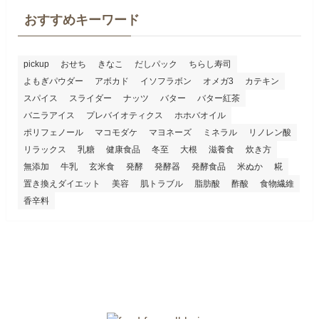
おすすめキーワード
pickup
おせち
きなこ
だしパック
ちらし寿司
よもぎパウダー
アボカド
イソフラボン
オメガ3
カテキン
スパイス
スライダー
ナッツ
バター
バター紅茶
バニラアイス
プレバイオティクス
ホホバオイル
ポリフェノール
マコモダケ
マヨネーズ
ミネラル
リノレン酸
リラックス
乳糖
健康食品
冬至
大根
滋養食
炊き方
無添加
牛乳
玄米食
発酵
発酵器
発酵食品
米ぬか
糀
置き換えダイエット
美容
肌トラブル
脂肪酸
酢酸
食物繊維
香辛料