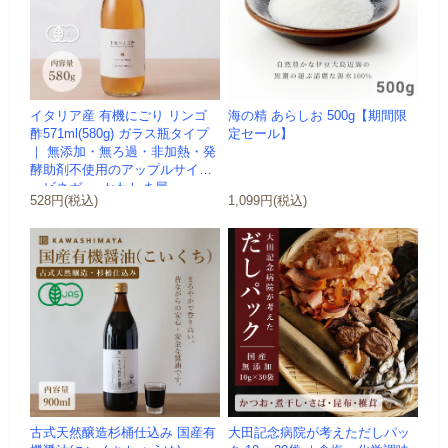
イタリア産 有機にごり リンゴ
海の精 あらしお 500g【期間限
酢571ml(580g) ガラス瓶タイプ
定セール】
｜ 無添加・無ろ過・非加熱・発
酵助剤不使用のアップルサイダ
ービネガー -かわしま屋-
528円(税込)
1,099円(税込)
古式天然醸造杉桶仕込み 国産有
大田記念病院が考えただしパッ