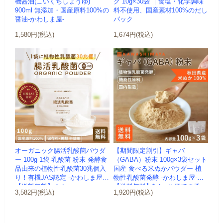
機醤油(こいくちしょうゆ)
ク 10g×30袋 ｜食塩・化学調味
900ml 無添加・国産原料100%の
料不使用、国産素材100%のだし
醤油-かわしま屋-
パック
1,580円(税込)
1,674円(税込)
オーガニック腸活乳酸菌パウダ
【期間限定割引】ギャバ
ー 100g 1袋 乳酸菌 粉末 発酵食
（GABA）粉末 100g×3袋セット
品由来の植物性乳酸菌30兆個入
国産 食べる米ぬかパウダー 植
り！有機JAS認定 -かわしま屋-
物性乳酸菌発酵 -かわしま屋-
【送料無料】 *メ...
【送料無料】*メール便での発
3,582円(税込)
1,920円(税込)
送...