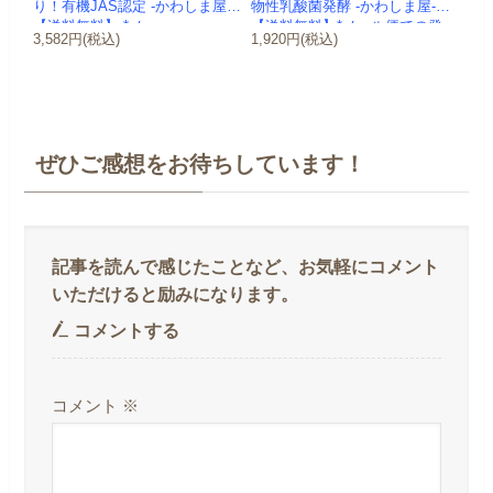
り！有機JAS認定 -かわしま屋-
物性乳酸菌発酵 -かわしま屋-
【送料無料】 *メ...
【送料無料】*メール便での発
3,582円(税込)
1,920円(税込)
送...
ぜひご感想をお待ちしています！
コメントする
コメント
※