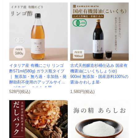
イタリア産 有機にごり リンゴ
古式天然醸造杉桶仕込み 国産有
酢571ml(580g) ガラス瓶タイプ
機醤油(こいくちしょうゆ)
｜ 無添加・無ろ過・非加熱・発
900ml 無添加・国産原料100%の
酵助剤不使用のアップルサイダ
醤油-かわしま屋-
ービネガー -かわしま屋-
528円(税込)
1,580円(税込)