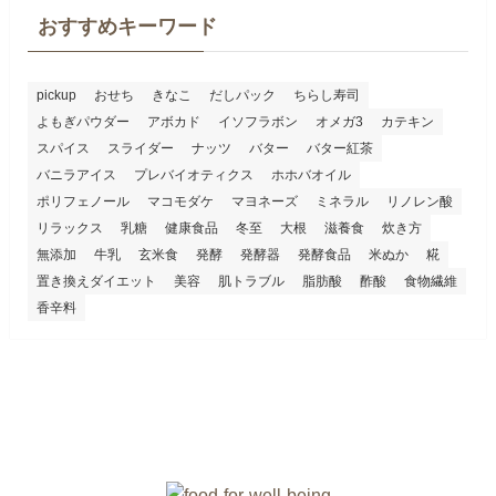
おすすめキーワード
pickup
おせち
きなこ
だしパック
ちらし寿司
よもぎパウダー
アボカド
イソフラボン
オメガ3
カテキン
スパイス
スライダー
ナッツ
バター
バター紅茶
バニラアイス
プレバイオティクス
ホホバオイル
ポリフェノール
マコモダケ
マヨネーズ
ミネラル
リノレン酸
リラックス
乳糖
健康食品
冬至
大根
滋養食
炊き方
無添加
牛乳
玄米食
発酵
発酵器
発酵食品
米ぬか
糀
置き換えダイエット
美容
肌トラブル
脂肪酸
酢酸
食物繊維
香辛料