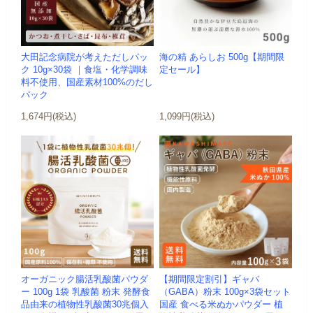
大田記念病院が考えただしパッ
海の精 あらしお 500g【期間限
ク 10g×30袋 ｜食塩・化学調味
定セール】
料不使用、国産素材100%のだし
パック
1,674円(税込)
1,099円(税込)
オーガニック腸活乳酸菌パウダ
【期間限定割引】ギャバ
ー 100g 1袋 乳酸菌 粉末 発酵食
（GABA）粉末 100g×3袋セット
品由来の植物性乳酸菌30兆個入
国産 食べる米ぬかパウダー 植