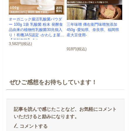
オーガニック腸活乳酸菌パウダ
三年味噌 傳右衛門味噌無添加
ー 100g 1袋 乳酸菌 粉末 発酵食
450g -愛知県、奈良県、福岡県
品由来の植物性乳酸菌30兆個入
産大豆使用-
り！有機JAS認定 -かわしま屋-
【送料無料】 *メ...
3,582円(税込)
918円(税込)
ぜひご感想をお待ちしています！
コメントする