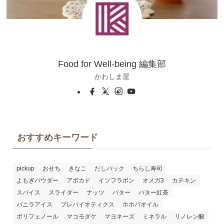
Food for Well-being 編集部
かわしま屋
おすすめキーワード
pickup
おせち
きなこ
だしパック
ちらし寿司
よもぎパウダー
アボカド
イソフラボン
オメガ3
カテキン
スパイス
スライダー
ナッツ
バター
バター紅茶
バニラアイス
プレバイオティクス
ホホバオイル
ポリフェノール
マコモダケ
マヨネーズ
ミネラル
リノレン酸