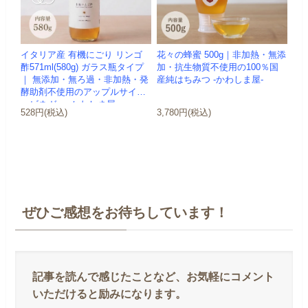
イタリア産 有機にごり リンゴ
花々の蜂蜜 500g｜非加熱・無添
酢571ml(580g) ガラス瓶タイプ
加・抗生物質不使用の100％国
｜ 無添加・無ろ過・非加熱・発
産純はちみつ -かわしま屋-
酵助剤不使用のアップルサイダ
ービネガー -かわしま屋-
528円(税込)
3,780円(税込)
ぜひご感想をお待ちしています！