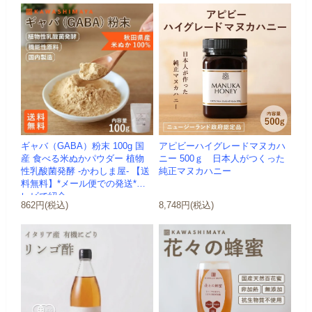
ギャバ（GABA）粉末 100g 国
アピビーハイグレードマヌカハ
産 食べる米ぬかパウダー 植物
ニー 500ｇ 日本人がつくった
性乳酸菌発酵 -かわしま屋- 【送
純正マヌカハニー
料無料】*メール便での発送*テ
レビで紹介
862円(税込)
8,748円(税込)