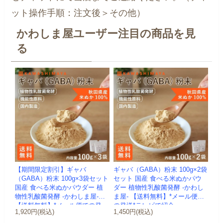
ット操作手順：注文後＞その他）
かわしま屋ユーザー注目の商品を見
る
【期間限定割引】ギャバ
ギャバ（GABA）粉末 100g×2袋
（GABA）粉末 100g×3袋セット
セット 国産 食べる米ぬかパウ
国産 食べる米ぬかパウダー 植
ダー 植物性乳酸菌発酵 -かわし
物性乳酸菌発酵 -かわしま屋-
ま屋- 【送料無料】*メール便で
【送料無料】*メール便での発
の発送*テレビで紹介
1,920円(税込)
1,450円(税込)
送...