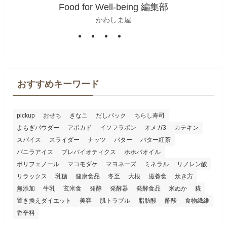
Food for Well-being 編集部
かわしま屋
おすすめキーワード
pickup
おせち
きなこ
だしパック
ちらし寿司
よもぎパウダー
アボカド
イソフラボン
オメガ3
カテキン
スパイス
スライダー
ナッツ
バター
バター紅茶
バニラアイス
プレバイオティクス
ホホバオイル
ポリフェノール
マコモダケ
マヨネーズ
ミネラル
リノレン酸
リラックス
乳糖
健康食品
冬至
大根
滋養食
炊き方
無添加
牛乳
玄米食
発酵
発酵器
発酵食品
米ぬか
糀
置き換えダイエット
美容
肌トラブル
脂肪酸
酢酸
食物繊維
香辛料