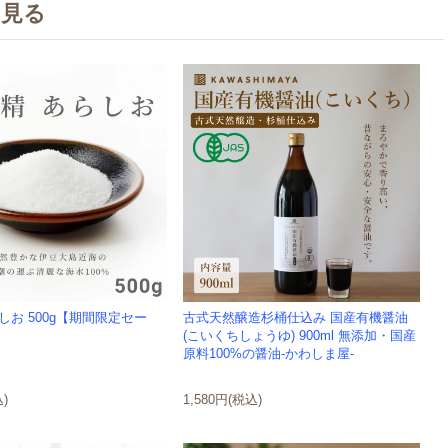
を見る
しお 500g【期間限定セー
古式天然醸造杉桶仕込み 国産有機醤油
(こいくちしょうゆ) 900ml 無添加・国産
原料100%の醤油-かわしま屋-
込)
1,580円(税込)