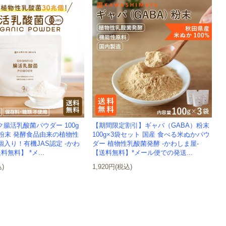
腸活乳酸菌パウダー 100g
【期間限定割引】ギャバ（GABA）粉末
 粉末 発酵食品由来の植物性
100g×3袋セット 国産 食べる米ぬかパウ
入り！有機JAS認定 -かわ
ダー 植物性乳酸菌発酵 -かわしま屋-
料無料】 *メ...
【送料無料】*メール便での発送...
込)
1,920円(税込)