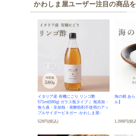
かわしま屋ユーザー注目の商品
イタリア産 有機にごり リンゴ酢
海の精 あら
571ml(580g) ガラス瓶タイプ｜ 無添加・
ル】
無ろ過・非加熱・発酵助剤不使用のアッ
プルサイダービネガー -かわしま屋-
528円(税込)
1,099円(税