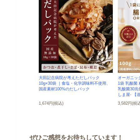
大田記念病院が考えただしパック
オーガニック
10g×30袋 ｜食塩・化学調味料不使用、
1袋 乳酸菌
国産素材100%のだしパック
乳酸菌30兆個
しま屋- 【送
1,674円(税込)
3,582円(税
ぜひご感想をお待ちしています！