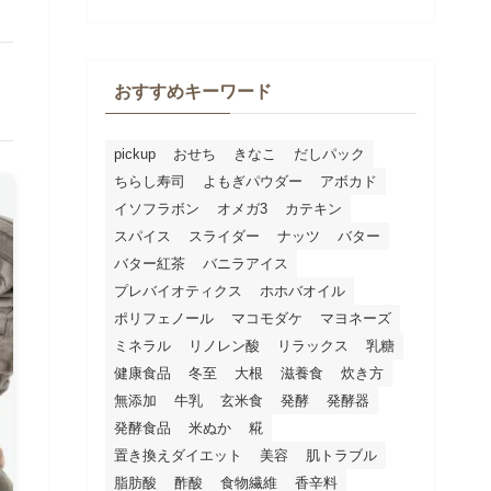
おすすめキーワード
pickup
おせち
きなこ
だしパック
ちらし寿司
よもぎパウダー
アボカド
イソフラボン
オメガ3
カテキン
スパイス
スライダー
ナッツ
バター
バター紅茶
バニラアイス
プレバイオティクス
ホホバオイル
ポリフェノール
マコモダケ
マヨネーズ
ミネラル
リノレン酸
リラックス
乳糖
健康食品
冬至
大根
滋養食
炊き方
無添加
牛乳
玄米食
発酵
発酵器
発酵食品
米ぬか
糀
置き換えダイエット
美容
肌トラブル
脂肪酸
酢酸
食物繊維
香辛料