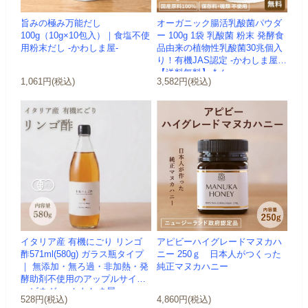
旨みの極み万能だし
オーガニック腸活乳酸菌パウダ
100g（10g×10包入）｜食塩不使
ー 100g 1袋 乳酸菌 粉末 発酵食
用粉末だし -かわしま屋-
品由来の植物性乳酸菌30兆個入
り！有機JAS認定 -かわしま屋-
【送料無料】 *メ...
1,061円(税込)
3,582円(税込)
イタリア産 有機にごり リンゴ
アピビーハイグレードマヌカハ
酢571ml(580g) ガラス瓶タイプ
ニー 250ｇ 日本人がつくった
｜ 無添加・無ろ過・非加熱・発
純正マヌカハニー
酵助剤不使用のアップルサイダ
ービネガー -かわしま屋-
528円(税込)
4,860円(税込)