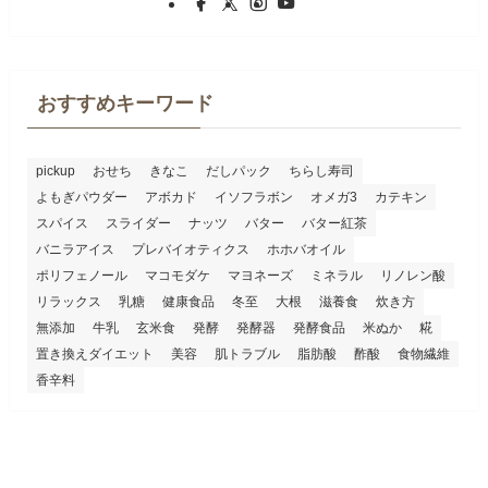
おすすめキーワード
pickup
おせち
きなこ
だしパック
ちらし寿司
よもぎパウダー
アボカド
イソフラボン
オメガ3
カテキン
スパイス
スライダー
ナッツ
バター
バター紅茶
バニラアイス
プレバイオティクス
ホホバオイル
ポリフェノール
マコモダケ
マヨネーズ
ミネラル
リノレン酸
リラックス
乳糖
健康食品
冬至
大根
滋養食
炊き方
無添加
牛乳
玄米食
発酵
発酵器
発酵食品
米ぬか
糀
置き換えダイエット
美容
肌トラブル
脂肪酸
酢酸
食物繊維
香辛料