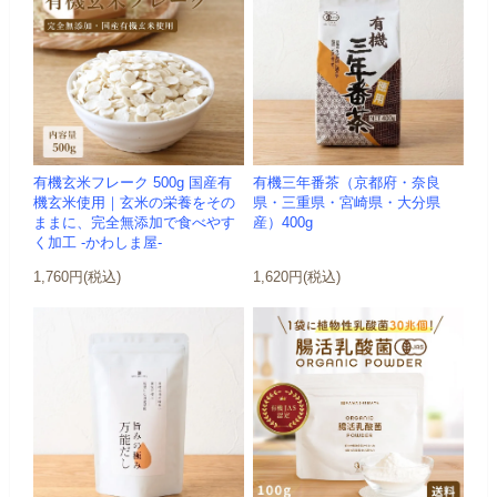
有機玄米フレーク 500g 国産有
有機三年番茶（京都府・奈良
機玄米使用｜玄米の栄養をその
県・三重県・宮崎県・大分県
ままに、完全無添加で食べやす
産）400g
く加工 -かわしま屋-
1,760円(税込)
1,620円(税込)