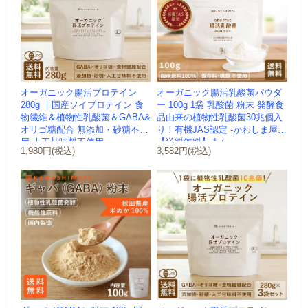
オーガニック腸活プロテイン
オーガニック腸活乳酸菌パウダ
280g ｜国産ソイプロテイン 食
ー 100g 1袋 乳酸菌 粉末 発酵食
物繊維＆植物性乳酸菌＆GABA&
品由来の植物性乳酸菌30兆個入
オリゴ糖配合 無添加・砂糖不使
り！有機JAS認定 -かわしま屋-
用 人工甘味料不使用 ...
【送料無料】 *メ...
1,980円(税込)
3,582円(税込)