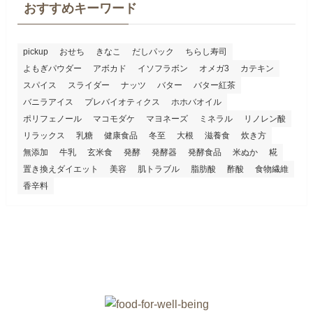
おすすめキーワード
pickup
おせち
きなこ
だしパック
ちらし寿司
よもぎパウダー
アボカド
イソフラボン
オメガ3
カテキン
スパイス
スライダー
ナッツ
バター
バター紅茶
バニラアイス
プレバイオティクス
ホホバオイル
ポリフェノール
マコモダケ
マヨネーズ
ミネラル
リノレン酸
リラックス
乳糖
健康食品
冬至
大根
滋養食
炊き方
無添加
牛乳
玄米食
発酵
発酵器
発酵食品
米ぬか
糀
置き換えダイエット
美容
肌トラブル
脂肪酸
酢酸
食物繊維
香辛料