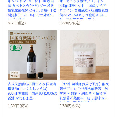
ギャバ（GABA）粉末 100g 国
オーガニック腸活プロテイン
産 食べる米ぬかパウダー 植物
280g×3袋セット ｜国産ソイプ
性乳酸菌発酵 -かわしま屋- 【送
ロテイン 食物繊維＆植物性乳酸
料無料】*メール便での発送*テ
菌＆GABA&オリゴ糖配合 無添
レビで紹介
加・砂糖不使用 人工甘...
862円(税込)
5,880円(税込)
古式天然醸造杉桶仕込み 国産有
【8月中旬以降お届け予定】酢酸
機醤油(こいくちしょうゆ)
菌サプリ-にごり酢の酢酸菌｜酢
900ml 無添加・国産原料100%の
酸菌 × 麹菌 × 納豆菌 × 植物性
醤油-かわしま屋-
乳酸菌20兆個を一粒に凝縮-かわ
しま屋-【送料無料】*メ...
1,580円(税込)
3,780円(税込)