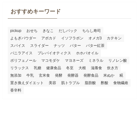
おすすめキーワード
pickup
おせち
きなこ
だしパック
ちらし寿司
よもぎパウダー
アボカド
イソフラボン
オメガ3
カテキン
スパイス
スライダー
ナッツ
バター
バター紅茶
バニラアイス
プレバイオティクス
ホホバオイル
ポリフェノール
マコモダケ
マヨネーズ
ミネラル
リノレン酸
リラックス
乳糖
健康食品
冬至
大根
滋養食
炊き方
無添加
牛乳
玄米食
発酵
発酵器
発酵食品
米ぬか
糀
置き換えダイエット
美容
肌トラブル
脂肪酸
酢酸
食物繊維
香辛料