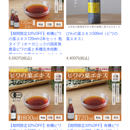
【期間限定10%OFF】有機ビワ
びわの葉エキス500ml（ビワの
の葉エキス720ml×2本セット 瓶
葉エキス）
タイプ（オーガニックの国産無
農薬ビワの葉と有機玄米焼酎使
用のびわの葉エキス）-かわしま
6,692円(税込)
4,400円(税込)
屋-
【期間限定10%OFF】有機ビワ
【期間限定10%OFF】有機ビワ