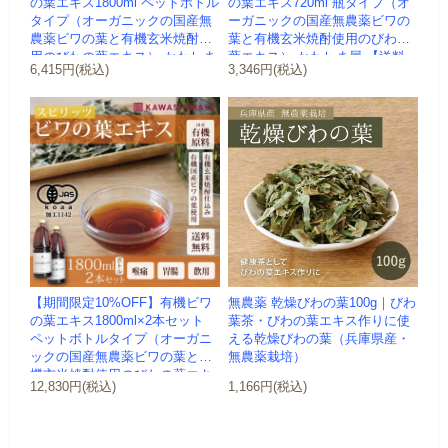
の葉エキス1800ml ペットボトル
の葉エキス720ml 瓶タイプ（オ
タイプ（オーガニックの国産無
ーガニックの国産無農薬ビワの
農薬ビワの葉と有機玄米焼酎使
葉と有機玄米焼酎使用のびわの
用のびわの葉エキス）-かわしま
葉エキス）-かわしま屋-【送料
6,415円(税込)
3,346円(税込)
屋-
無...
【期間限定10%OFF】有機ビワ
無農薬 乾燥びわの葉100g｜びわ
の葉エキス1800ml×2本セット
葉茶・びわの葉エキス作りに使
ペットボトルタイプ（オーガニ
える乾燥びわの葉（兵庫県産・
ックの国産無農薬ビワの葉と有
無農薬栽培）
機玄米焼酎使用のびわの葉エキ
12,830円(税込)
1,166円(税込)
ス...