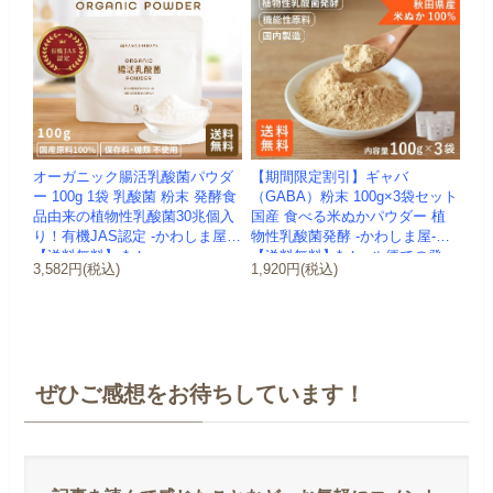
オーガニック腸活乳酸菌パウダ
【期間限定割引】ギャバ
ー 100g 1袋 乳酸菌 粉末 発酵食
（GABA）粉末 100g×3袋セット
品由来の植物性乳酸菌30兆個入
国産 食べる米ぬかパウダー 植
り！有機JAS認定 -かわしま屋-
物性乳酸菌発酵 -かわしま屋-
【送料無料】 *メ...
【送料無料】*メール便での発
3,582円(税込)
1,920円(税込)
送...
ぜひご感想をお待ちしています！