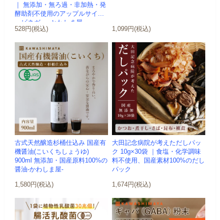
｜ 無添加・無ろ過・非加熱・発
酵助剤不使用のアップルサイダ
ービネガー -かわしま屋-
528円(税込)
1,099円(税込)
古式天然醸造杉桶仕込み 国産有
大田記念病院が考えただしパッ
機醤油(こいくちしょうゆ)
ク 10g×30袋 ｜食塩・化学調味
900ml 無添加・国産原料100%の
料不使用、国産素材100%のだし
醤油-かわしま屋-
パック
1,580円(税込)
1,674円(税込)