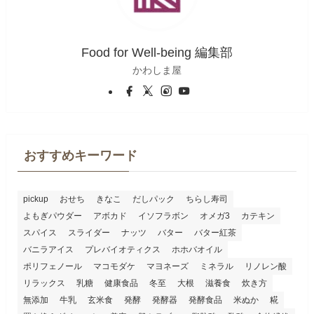
Food for Well-being 編集部
かわしま屋
おすすめキーワード
pickup
おせち
きなこ
だしパック
ちらし寿司
よもぎパウダー
アボカド
イソフラボン
オメガ3
カテキン
スパイス
スライダー
ナッツ
バター
バター紅茶
バニラアイス
プレバイオティクス
ホホバオイル
ポリフェノール
マコモダケ
マヨネーズ
ミネラル
リノレン酸
リラックス
乳糖
健康食品
冬至
大根
滋養食
炊き方
無添加
牛乳
玄米食
発酵
発酵器
発酵食品
米ぬか
糀