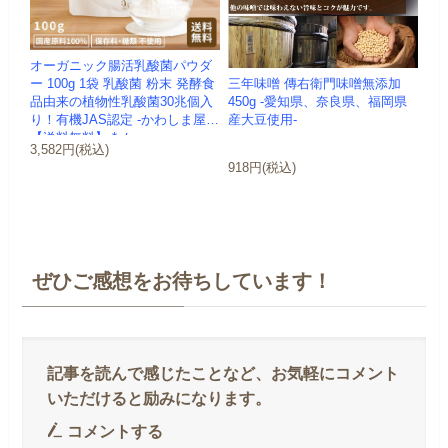
オーガニック腸活乳酸菌パウダ
三年味噌 傳右衛門味噌無添加
ー 100g 1袋 乳酸菌 粉末 発酵食
450g -愛知県、奈良県、福岡県
品由来の植物性乳酸菌30兆個入
産大豆使用-
り！有機JAS認定 -かわしま屋-
【送料無料】 *メ...
3,582円(税込)
918円(税込)
ぜひご感想をお待ちしています！
コメントする