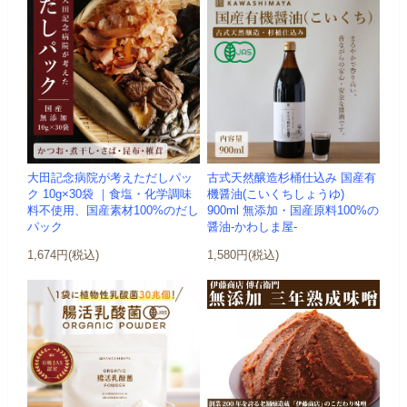
大田記念病院が考えただしパッ
古式天然醸造杉桶仕込み 国産有
ク 10g×30袋 ｜食塩・化学調味
機醤油(こいくちしょうゆ)
料不使用、国産素材100%のだし
900ml 無添加・国産原料100%の
パック
醤油-かわしま屋-
1,674円(税込)
1,580円(税込)