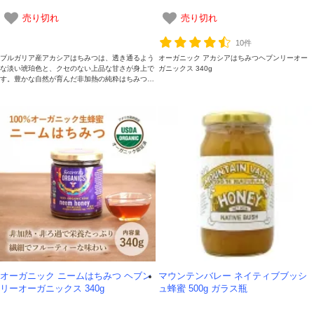
売り切れ
売り切れ
10件
ブルガリア産アカシアはちみつは、透き通るよう
オーガニック アカシアはちみつヘブンリーオー
な淡い琥珀色と、クセのない上品な甘さが身上で
ガニックス 340g
す。豊かな自然が育んだ非加熱の純粋はちみつ
で、結晶しにくくサラリとした口あたり。紅茶や
ヨーグルト、料理の隠し味まで、素材を選ばず幅
広くお使いいただけます。
オーガニック ニームはちみつ ヘブン
マウンテンバレー ネイティブブッシ
リーオーガニックス 340g
ュ蜂蜜 500g ガラス瓶