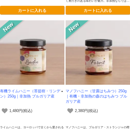
く奥行きのある味わいが魅力。非加熱ならではの
豊かな香りと自然な甘みをそのままに閉じ込めま
カートに入れる
カートに入れる
した。日々の食卓に華やぎを添える、滋味あふれ
る純粋はちみつです。
有機ライムハニー（菩提樹・リンデ
マノフハニー（甘露はちみつ）250g
ン）250g｜非加熱 ブルガリア産
｜有機・非加熱の森のはちみつ ブル
ガリア産
1,480円(税込)
2,380円(税込)
ライムハニーは、ヨーロッパで古くから愛される
マノフハニーは、ブルガリア・ストランジャの樫