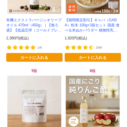
有機エクストラバージンオリーブ
【期間限定割引】ギャバ（GAB
オイル 470ml（450g）｜【無ろ
A）粉末 100g×3袋セット 国産 食
過】【低温圧搾（コールドプレ
べる米ぬかパウダー 植物性乳酸
ス）製法】イタリア産-かわしま
菌発酵 -かわしま屋- 【送料無
2,380円(税込)
1,920円(税込)
屋-
料】*メール便での発送...
1件
29件
カートに入れる
カートに入れる
5位
6位