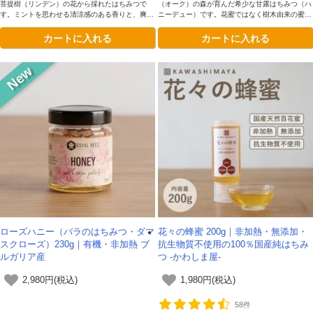
菩提樹（リンデン）の花から採れたはちみつで
（オーク）の森が育んだ希少な甘露はちみつ（ハ
す。ミントを思わせる清涼感のある香りと、爽や
ニーデュー）です。花蜜ではなく樹木由来の蜜を
かで軽やかな甘さが特徴。非加熱の純粋はちみつ
集めた濃い琥珀色で、ミネラルを豊富に含むコク
カートに入れる
カートに入れる
が持つ華やかな風味は、ハーブティーや焼き菓子
深く重厚な味わい。EUの原産地呼称保護（PD
との相性も格別です。
O）に認定された本格派です。
ローズハニー（バラのはちみつ・ダマ
花々の蜂蜜 200g｜非加熱・無添加・
スクローズ）230g｜有機・非加熱 ブ
抗生物質不使用の100％国産純はちみ
ルガリア産
つ -かわしま屋-
2,980円(税込)
1,980円(税込)
58件