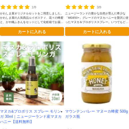
1件
3件
かわしま屋オリジナルセットをご用意しました。
ニュージーランドの豊かな自然が育んだ希少な
かわしま屋の人気商品ルイボスティ、花々の蜂蜜
「MG850+」グレードのマヌカハニーを贅沢に使
と、かや織ふきんをセットにして化粧箱でお届け
ったマヌカ＆プロポリススプレー。いつでもどこ
します。
でも手軽にセルフケアが叶います。
カートに入れる
カートに入れる
マヌカ&プロポリス スプレー モリン
マウンテンバレー マヌーカ蜂蜜 500g
ガ 30ml｜ニュージーランド産マヌカ
ガラス瓶
ハニー【送料無料】