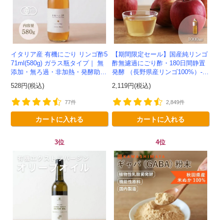
イタリア産 有機にごり リンゴ酢5
【期間限定セール】国産純リンゴ
71ml(580g) ガラス瓶タイプ｜ 無
酢無濾過にごり酢・180日間静置
添加・無ろ過・非加熱・発酵助剤
発酵 （長野県産リンゴ100%）-1
不使用のアップルサイダービネガ
000ml-かわしま屋-
528円(税込)
2,119円(税込)
ー -かわしま屋-
77件
2,849件
カートに入れる
カートに入れる
3位
4位