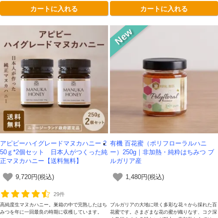
カートに入れる
カートに入れる
アピビーハイグレードマヌカハニー 2
有機 百花蜜（ポリフローラルハニ
50ｇ*2個セット 日本人がつくった純
ー）250g｜非加熱・純粋はちみつ ブ
正マヌカハニー【送料無料】
ルガリア産
9,720円(税込)
1,480円(税込)
29件
高純度生マヌカハニー。巣箱の中で完熟したはち
ブルガリアの大地に咲く多彩な花々から採れた百
みつを年に一回最良の時期に収穫しています。
花蜜です。さまざまな花の蜜が織りなす、コク深