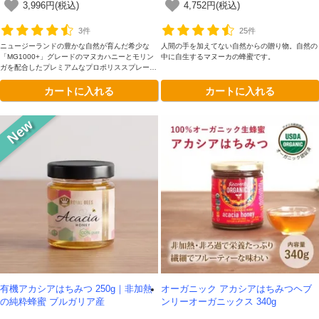
3,996円(税込)
4,752円(税込)
3件
25件
ニュージーランドの豊かな自然が育んだ希少な
人間の手を加えてない自然からの贈り物。自然の
「MG1000+」グレードのマヌカハニーとモリン
中に自生するマヌーカの蜂蜜です。
ガを配合したプレミアムなプロポリススプレー。
いつでもどこでも手軽にセルフケアが叶います。
カートに入れる
カートに入れる
有機アカシアはちみつ 250g｜非加熱
オーガニック アカシアはちみつヘブ
の純粋蜂蜜 ブルガリア産
ンリーオーガニックス 340g