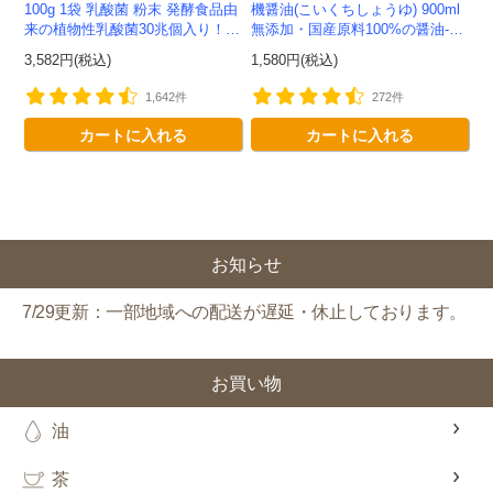
100g 1袋 乳酸菌 粉末 発酵食品由
機醤油(こいくちしょうゆ) 900ml
来の植物性乳酸菌30兆個入り！有
無添加・国産原料100%の醤油-か
機JAS認定 -かわしま屋- 【送料無
わしま屋-
3,582円(税込)
1,580円(税込)
料】 *メ...
1,642件
272件
カートに入れる
カートに入れる
お知らせ
7/29更新：一部地域への配送が遅延・休止しております。
お買い物
油
茶