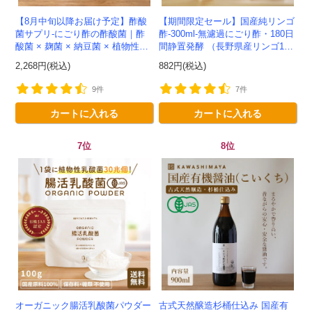
【8月中旬以降お届け予定】酢酸
【期間限定セール】国産純リンゴ
菌サプリ-にごり酢の酢酸菌｜酢
酢-300ml-無濾過にごり酢・180日
酸菌 × 麹菌 × 納豆菌 × 植物性乳
間静置発酵 （長野県産リンゴ10
酸菌20兆個を一粒に凝縮-かわし
0%）-かわしま屋-
2,268円(税込)
882円(税込)
ま屋-モニター追加20...
9件
7件
カートに入れる
カートに入れる
7位
8位
オーガニック腸活乳酸菌パウダー
古式天然醸造杉桶仕込み 国産有