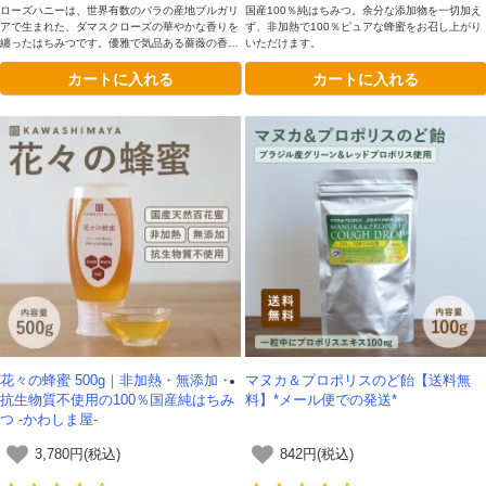
ローズハニーは、世界有数のバラの産地ブルガリ
国産100％純はちみつ。余分な添加物を一切加え
アで生まれた、ダマスクローズの華やかな香りを
ず、非加熱で100％ピュアな蜂蜜をお召し上がり
纏ったはちみつです。優雅で気品ある薔薇の香り
いただけます。
と、まろやかな甘さが上品に調和。紅茶やデザー
カートに入れる
カートに入れる
トはもちろん、特別な日の贈り物にもふさわし
い、香り高い一品です。
花々の蜂蜜 500g｜非加熱・無添加・
マヌカ＆プロポリスのど飴【送料無
抗生物質不使用の100％国産純はちみ
料】*メール便での発送*
つ -かわしま屋-
3,780円(税込)
842円(税込)