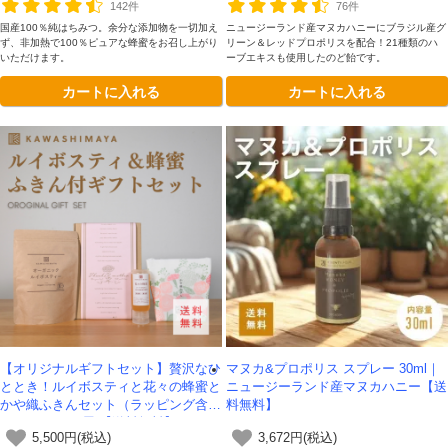
142件
76件
国産100％純はちみつ。余分な添加物を一切加え
ニュージーランド産マヌカハニーにブラジル産グ
ず、非加熱で100％ピュアな蜂蜜をお召し上がり
リーン＆レッドプロポリスを配合！21種類のハ
いただけます。
ーブエキスも使用したのど飴です。
カートに入れる
カートに入れる
【オリジナルギフトセット】贅沢なひ
マヌカ&プロポリス スプレー 30ml｜
ととき！ルイボスティと花々の蜂蜜と
ニュージーランド産マヌカハニー【送
かや織ふきんセット（ラッピング含
料無料】
む）-かわしま屋-【送料無料】
5,500円(税込)
3,672円(税込)