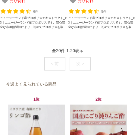
売り切れ
売り切れ
＼ ご登録の感謝を込めて ／
6件
5件
新規会員様限定
特典クーポン
ニュージーランド産プロポリスエキストラクト_k
ニュージーランド産プロポリスエキストラクト_k
3｜ニュージーランド産プロポリスです。安心安
3｜ニュージーランド産プロポリスです。安心安
新規会員様限定
全な非加熱製法により、初めてプロポリスを取り
全な非加熱製法により、初めてプロポリスを取り
入れていただく方にも「食べやすい、飲みやす
入れていただく方にも「食べやすい、飲みやす
300
今すぐ使える
円OFFクーポン
を
300
い」プロポリスです。
い」プロポリスです。
ご用意しました🎁
円OFF
全
20
件
1
-
20
表示
< 前
次 >
対象者：かわしま屋で初めてお買い物をされる方
利用条件：3,000円以上のお買い物でご利用いただけます
ご利用回数：お一人様1回限り
今週よく見られている商品
※他のクーポンとの併用はできません
1位
2位
クーポンのご利用方法はこちら >>