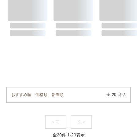
おすすめ順
価格順
新着順
全
20
商品
< 前
次 >
全
20
件
1
-
20
表示