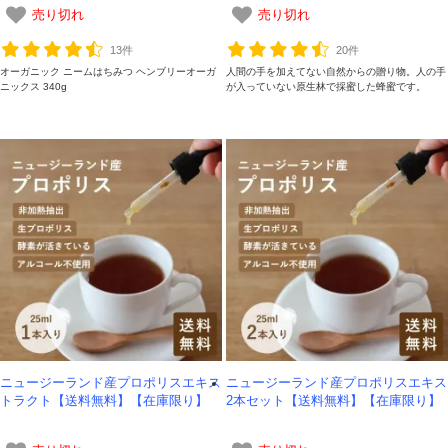
売り切れ
売り切れ
13件
20件
オーガニック ニームはちみつ ヘンブリーオーガ
人間の手を加えてない自然からの贈り物。人の手
ニックス 340g
が入っていない原生林で採蜜した蜂蜜です。
ニュージーランド産プロポリスエキス
ニュージーランド産プロポリスエキス
トラクト【送料無料】【在庫限り】
2本セット【送料無料】【在庫限り】
会員登録ありがとうございます！